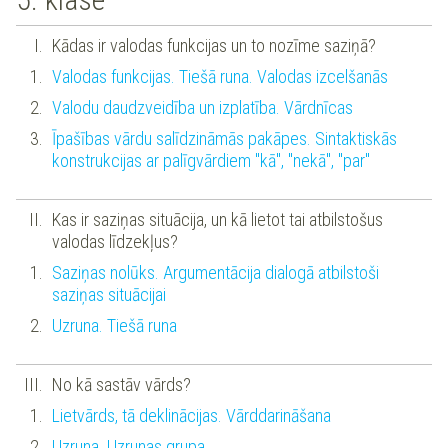
Kādas ir valodas funkcijas un to nozīme saziņā?
Valodas funkcijas. Tiešā runa. Valodas izcelšanās
Valodu daudzveidība un izplatība. Vārdnīcas
Īpašības vārdu salīdzināmās pakāpes. Sintaktiskās
konstrukcijas ar palīgvārdiem "kā", "nekā", "par"
Kas ir saziņas situācija, un kā lietot tai atbilstošus
valodas līdzekļus?
Saziņas nolūks. Argumentācija dialogā atbilstoši
saziņas situācijai
Uzruna. Tiešā runa
No kā sastāv vārds?
Lietvārds, tā deklinācijas. Vārddarināšana
Uzruna. Uzrunas grupa