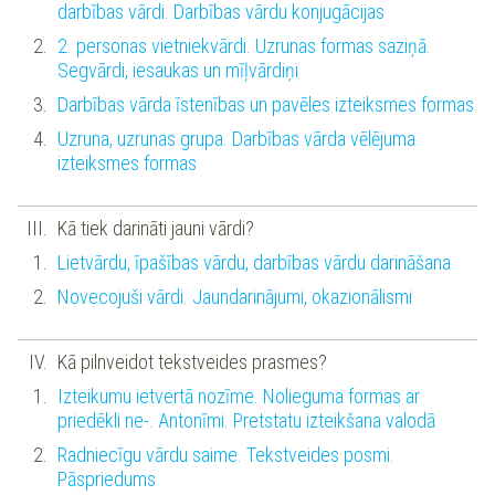
darbības vārdi. Darbības vārdu konjugācijas
2. personas vietniekvārdi. Uzrunas formas saziņā.
Segvārdi, iesaukas un mīļvārdiņi
Darbības vārda īstenības un pavēles izteiksmes formas
Uzruna, uzrunas grupa. Darbības vārda vēlējuma
izteiksmes formas
Kā tiek darināti jauni vārdi?
Lietvārdu, īpašības vārdu, darbības vārdu darināšana
Novecojuši vārdi. Jaundarinājumi, okazionālismi
Kā pilnveidot tekstveides prasmes?
Izteikumu ietvertā nozīme. Nolieguma formas ar
priedēkli ne-. Antonīmi. Pretstatu izteikšana valodā
Radniecīgu vārdu saime. Tekstveides posmi.
Pāspriedums