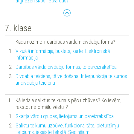
atgriezeniskos lietvārdus?
7. klase
Kāda nozīme ir darbības vārdam divdabja formā?
Vizuālā informācija, buklets, karte. Elektroniskā
informācija
Darbības vārda divdabju formas, to pareizrakstība
Divdabja teiciens, tā veidošana. Interpunkcija teikumos
ar divdabja teicienu
Kā iedala saliktus teikumus pēc uzbūves? Ko ievēro,
rakstot neformālu vēstuli?
Skaitļa vārdu grupas, lietojums un pareizrakstība
Saliktu teikumu uzbūve, funkcionalitāte, pieturzīmju
lietojums, iesaiste tekstā. Secinājumi