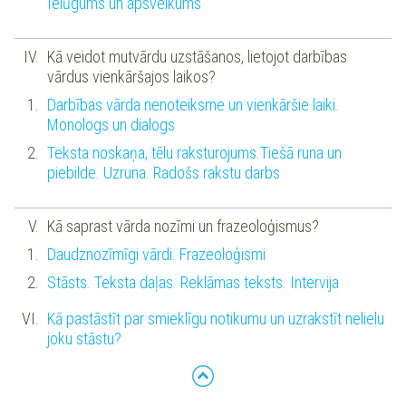
Ielūgums un apsveikums
Kā veidot mutvārdu uzstāšanos, lietojot darbības
vārdus vienkāršajos laikos?
Darbības vārda nenoteiksme un vienkāršie laiki.
Monologs un dialogs
Teksta noskaņa, tēlu raksturojums.Tiešā runa un
piebilde. Uzruna. Radošs rakstu darbs
Kā saprast vārda nozīmi un frazeoloģismus?
Daudznozīmīgi vārdi. Frazeoloģismi
Stāsts. Teksta daļas. Reklāmas teksts. Intervija
Kā pastāstīt par smieklīgu notikumu un uzrakstīt nelielu
joku stāstu?