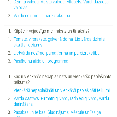
Dzimtā valoda. Valsts valoda. Alfabēts. Vārdi dažādās
valodās
Vārdu nozīme un pareizrakstība
Kāpēc ir vajadzīgs melnraksts un tīrraksts?
Temats, virsraksts, galvenā doma. Lietvārda dzimte,
skaitlis, locījums
Lietvārdu nozīme, pamatforma un pareizrakstība
Pasākumu afiša un programma
Kas ir vienkāršs nepaplašināts un vienkāršs paplašināts
teikums?
Vienkārši nepaplašināti un vienkārši paplašināti teikumi
Vārda sastāvs. Pirmatnīgi vārdi, radniecīgi vārdi, vārdu
darināšana
Pasakas un teikas. Sludinājums. Vēstule un īsziņa.