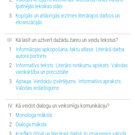
Īpatnējās leksikas slāņi
Kopīgās un atšķirīgās iezīmes literārajos darbos un
ekranizācijās
Kā lasīt un uztvert dažādu žanru un veidu tekstus?
Informācijas apkopošana, faktu atlase. Literārā darba
autora portrets
Informatīvs teksts. Literāro notikumu apskats. Valodas
vienkāršība un precizitāte
Aptauja. Viedokļu izvērtējums. Informatīvs apraksts.
Valodas iedarbīgums
Kā veidot dialogu un veiksmīgu komunikāciju?
Monologa māksla
Dialoga māksla
Konflikti dzīvē un literārajā darbā, to izpausmes valodā