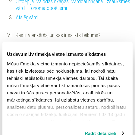
Ortoēpija. Valodas skaņas. Vārddarināšana. Izsauksmes
vārdi – onomatopoētismi
Atslēgvārdi
Kas ir vienkāršs, un kas ir salikts teikums?
Vārddarināšana
Vienkāršs teikums un salikts teikums
Uzdevumi.lv tīmekļa vietne izmanto sīkdatnes
Vēstījums, apraksts, raksturojums
Mūsu tīmekļa vietne izmanto nepieciešamās sīkdatnes,
kas tiek izvietotas pēc noklusējuma, lai nodrošinātu
tehniski atbilstošu tīmekļa vietnes darbību. Tai skaitā
mūsu tīmekļa vietnē var tikt izmantotas pirmās puses
6. klase
un/vai trešās puses personalizētās, analītiskās un
mārketinga sīkdatnes, lai uzlabotu vietnes darbību,
Kā veidot runu, ievērojot tās atbilsmi vizuālajai
analizētu datu plūsmu, personalizētu saturu, nodrošinātu
informācijai?
sociālo saziņas līdzekļu funkcijas. Bērniem līdz 13 gadu
Informācijas ieguve un dezinformācija
vecumam pirms izvēles veikšanas ir jāprasa vecāka vai
likumiskā aizbildņa piekrišana.
Vietniekvārdi
Rādīt detalizēti