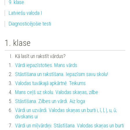
9. klase
Latviešu valoda I
Diagnosticējošie testi
1. klase
Kā lasīt un rakstīt vārdus?
Vārdi iepazīstoties. Mans vārds
Stāstīšana un rakstīšana. Iepazīsim savu skolu!
Valodas tuvākajā apkārtnē. Teikums
Mans ceļš uz skolu. Valodas skaņas, zilbe
Stāstīšana. Zilbes un vārdi. Aiz loga
Vārdi un uzvārdi. Valodas skaņas un burti i, ī, l, ļ, u, ū;
divskanis ui
Vārdi un mīļvārdiņi. Stāstīšana. Valodas skaņas un burti