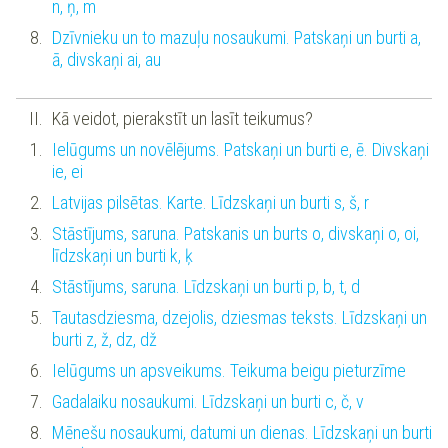
n, ņ, m
Dzīvnieku un to mazuļu nosaukumi. Patskaņi un burti a,
ā, divskaņi ai, au
Kā veidot, pierakstīt un lasīt teikumus?
Ielūgums un novēlējums. Patskaņi un burti e, ē. Divskaņi
ie, ei
Latvijas pilsētas. Karte. Līdzskaņi un burti s, š, r
Stāstījums, saruna. Patskanis un burts o, divskaņi o, oi,
līdzskaņi un burti k, ķ
Stāstījums, saruna. Līdzskaņi un burti p, b, t, d
Tautasdziesma, dzejolis, dziesmas teksts. Līdzskaņi un
burti z, ž, dz, dž
Ielūgums un apsveikums. Teikuma beigu pieturzīme
Gadalaiku nosaukumi. Līdzskaņi un burti c, č, v
Mēnešu nosaukumi, datumi un dienas. Līdzskaņi un burti