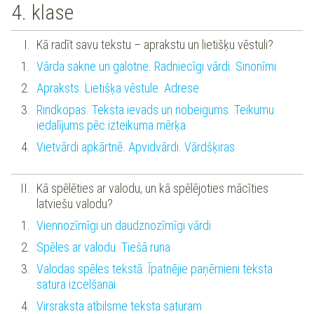
4. klase
Kā radīt savu tekstu – aprakstu un lietišķu vēstuli?
Vārda sakne un galotne. Radniecīgi vārdi. Sinonīmi
Apraksts. Lietišķa vēstule. Adrese
Rindkopas. Teksta ievads un nobeigums. Teikumu
iedalījums pēc izteikuma mērķa
Vietvārdi apkārtnē. Apvidvārdi. Vārdšķiras
Kā spēlēties ar valodu, un kā spēlējoties mācīties
latviešu valodu?
Viennozīmīgi un daudznozīmīgi vārdi
Spēles ar valodu. Tiešā runa
Valodas spēles tekstā. Īpatnējie paņēmieni teksta
satura izcelšanai
Virsraksta atbilsme teksta saturam