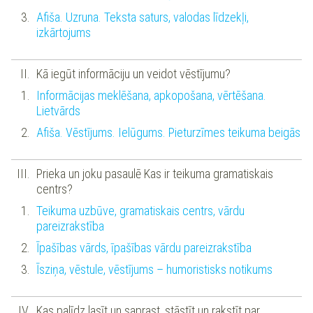
Afiša. Uzruna. Teksta saturs, valodas līdzekļi,
izkārtojums
Kā iegūt informāciju un veidot vēstījumu?
Informācijas meklēšana, apkopošana, vērtēšana.
Lietvārds
Afiša. Vēstījums. Ielūgums. Pieturzīmes teikuma beigās
Prieka un joku pasaulē Kas ir teikuma gramatiskais
centrs?
Teikuma uzbūve, gramatiskais centrs, vārdu
pareizrakstība
Īpašības vārds, īpašības vārdu pareizrakstība
Īsziņa, vēstule, vēstījums – humoristisks notikums
Kas palīdz lasīt un saprast, stāstīt un rakstīt par