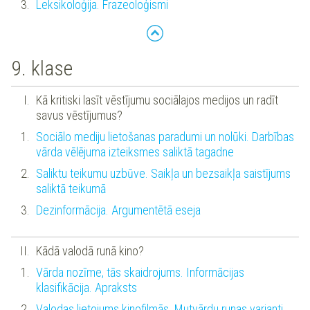
Leksikoloģija. Frazeoloģismi
9. klase
Kā kritiski lasīt vēstījumu sociālajos medijos un radīt
savus vēstījumus?
Sociālo mediju lietošanas paradumi un nolūki. Darbības
vārda vēlējuma izteiksmes saliktā tagadne
Saliktu teikumu uzbūve. Saikļa un bezsaikļa saistījums
saliktā teikumā
Dezinformācija. Argumentētā eseja
Kādā valodā runā kino?
Vārda nozīme, tās skaidrojums. Informācijas
klasifikācija. Apraksts
Valodas lietojums kinofilmās. Mutvārdu runas varianti.