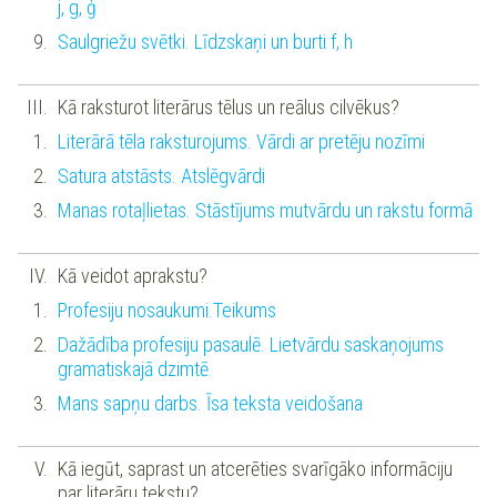
j, g, ģ
Saulgriežu svētki. Līdzskaņi un burti f, h
Kā raksturot literārus tēlus un reālus cilvēkus?
Literārā tēla raksturojums. Vārdi ar pretēju nozīmi
Satura atstāsts. Atslēgvārdi
Manas rotaļlietas. Stāstījums mutvārdu un rakstu formā
Kā veidot aprakstu?
Profesiju nosaukumi.Teikums
Dažādība profesiju pasaulē. Lietvārdu saskaņojums
gramatiskajā dzimtē
Mans sapņu darbs. Īsa teksta veidošana
Kā iegūt, saprast un atcerēties svarīgāko informāciju
par literāru tekstu?