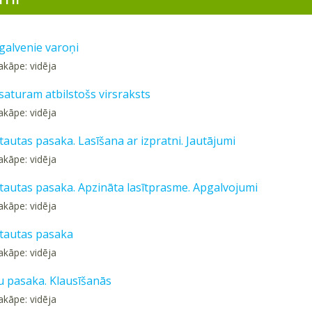
galvenie varoņi
akāpe: vidēja
saturam atbilstošs virsraksts
akāpe: vidēja
tautas pasaka. Lasīšana ar izpratni. Jautājumi
akāpe: vidēja
 tautas pasaka. Apzināta lasītprasme. Apgalvojumi
akāpe: vidēja
 tautas pasaka
akāpe: vidēja
u pasaka. Klausīšanās
akāpe: vidēja