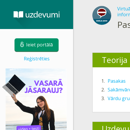
Virtu
inform
Pas
Ieiet portālā
Teorija
Reģistrēties
1.
Pasakas
2.
Sakāmvār
3.
Vārdu gr
Uzdevu