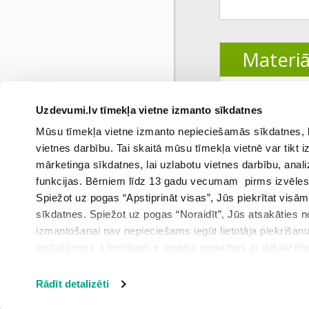
Materiā
1.
Satura rād
Uzdevumi.lv tīmekļa vietne izmanto sīkdatnes
Mūsu tīmekļa vietne izmanto nepieciešamās sīkdatnes, kas
vietnes darbību. Tai skaitā mūsu tīmekļa vietnē var tikt
mārketinga sīkdatnes, lai uzlabotu vietnes darbību, anal
funkcijas. Bērniem līdz 13 gadu vecumam pirms izvēles v
Spiežot uz pogas “Apstiprināt visas”, Jūs piekrītat visā
sīkdatnes. Spiežot uz pogas “Noraidīt”, Jūs atsakāties
Iepri
izmantošanai nav nepieciešams iegūt lietotāja piekrišanu
iestatījumus. Lietotājam ir iespēja iepazīties ar detalizēt
iestatījumi”.
Rādīt detalizēti