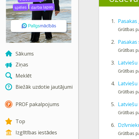
1.
Pasakas 
Grūtības p
2.
Pasakas 
Grūtības p
Sākums
3.
Latviešu 
Ziņas
Grūtības p
Meklēt
4.
Latviešu
Biežāk uzdotie jautājumi
Grūtības p
PROF pakalpojums
5.
Latviešu
Grūtības p
Top
6.
Dzīvniek
Izglītības iestādes
Grūtības p