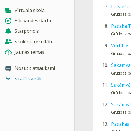
7.
Latviešu
Virtuālā skola
Grūtības p
Pārbaudes darbi
8.
Pasaka.T
Starpbrīdis
Grūtības p
Skolēnu rezultāti
9.
Vērtības
Jaunas tēmas
Grūtības p
10.
Sakāmvā
Nosūtīt atsauksmi
Grūtības p
Skatīt vairāk
11.
Sakāmvār
Grūtības p
12.
Sakāmvār
Grūtības p
13.
Pasakas 