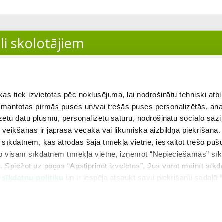
li skolotājiem
ītājs
 tiek izvietotas pēc noklusējuma, lai nodrošinātu tehniski atbi
 izmantotas pirmās puses un/vai trešās puses personalizētās, ana
izētu datu plūsmu, personalizētu saturu, nodrošinātu sociālo sazi
eikšanas ir jāprasa vecāka vai likumiskā aizbildņa piekrišana.
m sīkdatnēm, kas atrodas šajā tīmekļa vietnē, ieskaitot trešo pu
 no visām sīkdatnēm tīmekļa vietnē, izņemot “Nepieciešamās” sī
ekšējā tēma
Visas tēmas
. Spiežot uz pogas “Apstiprināt izvēlētās”, Jūs varat mainīt sīkd
u
sīkdatņu politiku
un ir iespēja atsaukt savu piekrišanu sadaļā 
Copyright © 2026 SIA Uzdevumi.lv
Kontakti
Lietošanas noteikumi
P