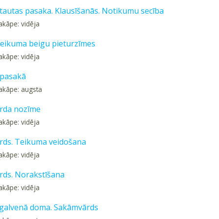
 tautas pasaka. Klausīšanās. Notikumu secība
akāpe: vidēja
eikuma beigu pieturzīmes
akāpe: vidēja
 pasakā
akāpe: augsta
rda nozīme
akāpe: vidēja
ds. Teikuma veidošana
akāpe: vidēja
ds. Norakstīšana
akāpe: vidēja
galvenā doma. Sakāmvārds