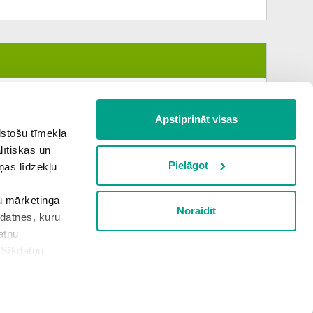
Apstiprināt visas
lstošu tīmekļa
lītiskās un
Pielāgot
ņas līdzekļu
šu mārketinga
Noraidīt
kdatnes, kuru
Nākamā tēma
atņu
“Sīkdatņu
rivātuma politika
Sīkdatņu iestatījumi