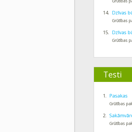
Grūtības p
14.
Dzīvas b
Grūtības 
15.
Dzīvas b
Grūtības 
Testi
1.
Pasakas
Grūtības pa
2.
Sakāmvār
Grūtības pa