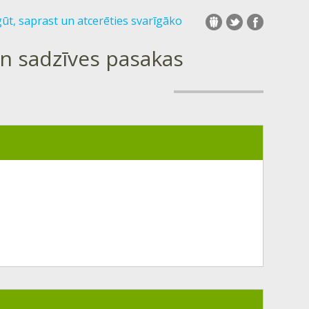
gūt, saprast un atcerēties svarīgāko
un sadzīves pasakas