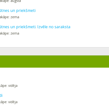
akāpe: augsta
ūtnes un priekšmeti
pakāpe: zema
ūtnes un priekšmeti. Izvēle no saraksta
pakāpe: zema
kāpe: vidēja
di
kāpe: vidēja