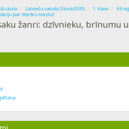
ālā skola
Latviešu valoda (Skola2030)
1. klase
Kā ie
āciju par literāru tekstu?
aku žanri: dzīvnieku, brīnumu 
di
upēšana
mi