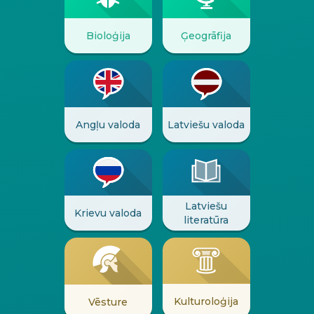
Bioloģija
Ģeogrāfija
Angļu valoda
Latviešu valoda
Latviešu
Krievu valoda
literatūra
Kulturoloģija
Vēsture