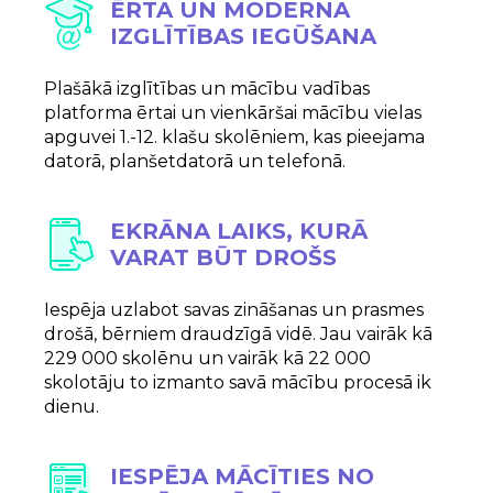
ĒRTA UN MODERNA
IZGLĪTĪBAS IEGŪŠANA
Plašākā izglītības un mācību vadības
platforma ērtai un vienkāršai mācību vielas
apguvei 1.-12. klašu skolēniem, kas pieejama
datorā, planšetdatorā un telefonā.
EKRĀNA LAIKS, KURĀ
VARAT BŪT DROŠS
Iespēja uzlabot savas zināšanas un prasmes
drošā, bērniem draudzīgā vidē. Jau vairāk kā
229 000 skolēnu un vairāk kā 22 000
skolotāju to izmanto savā mācību procesā ik
dienu.
IESPĒJA MĀCĪTIES NO