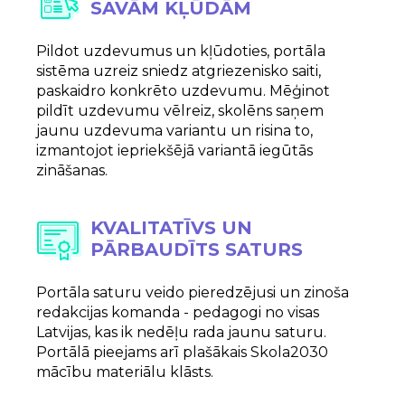
SAVĀM KĻŪDĀM
Pildot uzdevumus un kļūdoties, portāla
sistēma uzreiz sniedz atgriezenisko saiti,
paskaidro konkrēto uzdevumu. Mēģinot
pildīt uzdevumu vēlreiz, skolēns saņem
jaunu uzdevuma variantu un risina to,
izmantojot iepriekšējā variantā iegūtās
zināšanas.
KVALITATĪVS UN
PĀRBAUDĪTS SATURS
Portāla saturu veido pieredzējusi un zinoša
redakcijas komanda - pedagogi no visas
Latvijas, kas ik nedēļu rada jaunu saturu.
Portālā pieejams arī plašākais Skola2030
mācību materiālu klāsts.