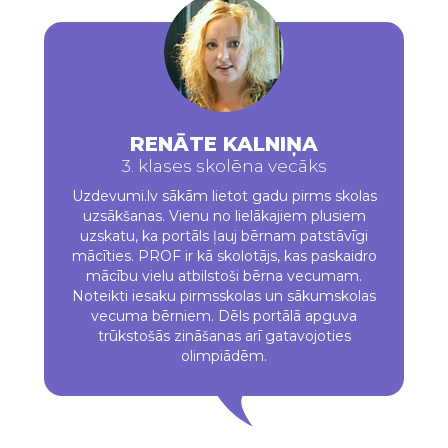
RENĀTE KALNIŅA
3. klases skolēna vecāks
Uzdevumi.lv sākām lietot gadu pirms skolas
uzsākšanas. Vienu no lielākajiem plusiem
uzskatu, ka portāls ļauj bērnam patstāvīgi
mācīties. PROF ir kā skolotājs, kas paskaidro
mācību vielu atbilstoši bērna vecumam.
Noteikti iesaku pirmsskolas un sākumskolas
vecuma bērniem. Dēls portālā apguva
trūkstošās zināšanas arī gatavojoties
olimpiādēm.