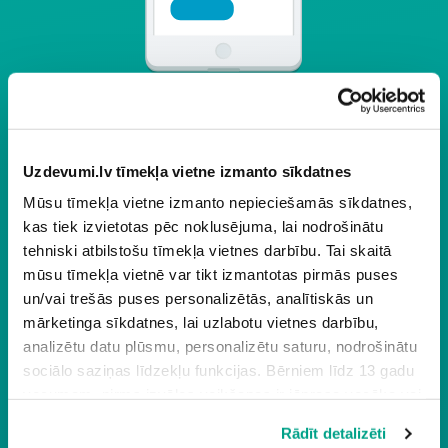
Ja skolēns kļūdās, portāla
sistēma uzreiz sniedz
atgriezenisko saiti un
Uzdevumi.lv tīmekļa vietne izmanto sīkdatnes
paskaidro konkrēto
uzdevumu.
Mūsu tīmekļa vietne izmanto nepieciešamās sīkdatnes,
kas tiek izvietotas pēc noklusējuma, lai nodrošinātu
tehniski atbilstošu tīmekļa vietnes darbību. Tai skaitā
3
mūsu tīmekļa vietnē var tikt izmantotas pirmās puses
un/vai trešās puses personalizētās, analītiskās un
mārketinga sīkdatnes, lai uzlabotu vietnes darbību,
analizētu datu plūsmu, personalizētu saturu, nodrošinātu
sociālo saziņas līdzekļu funkcijas. Bērniem līdz 13 gadu
vecumam pirms izvēles veikšanas ir jāprasa vecāka vai
likumiskā aizbildņa piekrišana.
Rādīt detalizēti
Spiežot uz pogas “Apstiprināt visas”, Jūs piekrītat visām