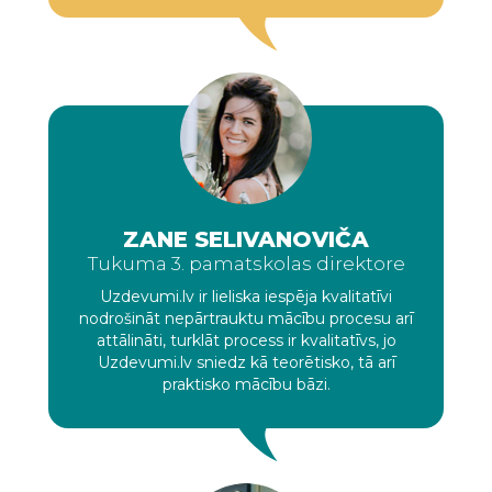
ZANE SELIVANOVIČA
Tukuma 3. pamatskolas direktore
Uzdevumi.lv ir lieliska iespēja kvalitatīvi
nodrošināt nepārtrauktu mācību procesu arī
attālināti, turklāt process ir kvalitatīvs, jo
Uzdevumi.lv sniedz kā teorētisko, tā arī
praktisko mācību bāzi.