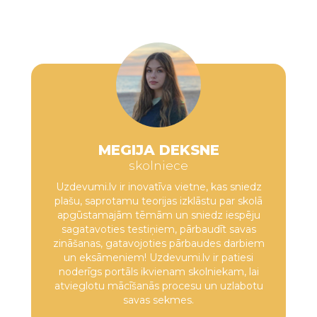
MEGIJA DEKSNE
skolniece
Uzdevumi.lv ir inovatīva vietne, kas sniedz
plašu, saprotamu teorijas izklāstu par skolā
apgūstamajām tēmām un sniedz iespēju
sagatavoties testiņiem, pārbaudīt savas
zināšanas, gatavojoties pārbaudes darbiem
un eksāmeniem! Uzdevumi.lv ir patiesi
noderīgs portāls ikvienam skolniekam, lai
atvieglotu mācīšanās procesu un uzlabotu
savas sekmes.