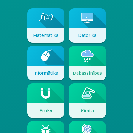
Datorika
Matemātika
Informātika
Dabaszinības
Fizika
Ķīmija