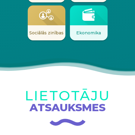
Ekonomika
Sociālās zinības
LIETOTĀJU
ATSAUKSMES