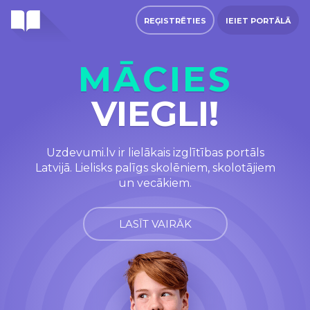
REĢISTRĒTIES
IEIET PORTĀLĀ
MĀCIES
VIEGLI!
Uzdevumi.lv ir lielākais izglītības portāls
Latvijā. Lielisks palīgs skolēniem, skolotājiem
un vecākiem.
LASĪT VAIRĀK