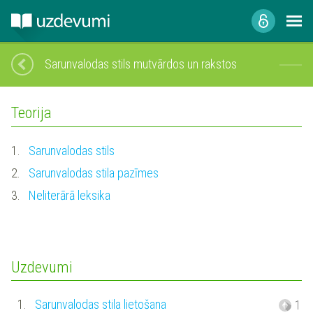
Sarunvalodas stils mutvārdos un rakstos
Teorija
1.
Sarunvalodas stils
2.
Sarunvalodas stila pazīmes
3.
Neliterārā leksika
Uzdevumi
1.
Sarunvalodas stila lietošana
1