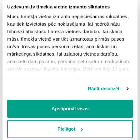
8.
Saziņas mērķis
Uzdevumi.lv tīmekļa vietne izmanto sīkdatnes
2
Grūtības pakāpe: vidēja
Mūsu tīmekļa vietne izmanto nepieciešamās sīkdatnes,
kas tiek izvietotas pēc noklusējuma, lai nodrošinātu
9.
Valodas līdzekļu skaidrojums
2
tehniski atbilstošu tīmekļa vietnes darbību. Tai skaitā
Grūtības pakāpe: vidēja
mūsu tīmekļa vietnē var tikt izmantotas pirmās puses
un/vai trešās puses personalizētās, analītiskās un
10.
Interpunkcija
3
mārketinga sīkdatnes, lai uzlabotu vietnes darbību,
Grūtības pakāpe: vidēja
analizētu datu plūsmu, personalizētu saturu, nodrošinātu
sociālo saziņas līdzekļu funkcijas. Bērniem līdz 13 gadu
11.
Valodas līdzekļi
3
vecumam pirms izvēles veikšanas ir jāprasa vecāka vai
Grūtības pakāpe: vidēja
likumiskā aizbildņa piekrišana.
Rādīt detalizēti
Spiežot uz pogas “Apstiprināt visas”, Jūs piekrītat visām
12.
Teksta raksturojošās pazīmes
2
sīkdatnēm, kas atrodas šajā tīmekļa vietnē, ieskaitot
Grūtības pakāpe: vidēja
trešo pušu mārketinga sīkdatnes. Spiežot uz pogas
Apstiprināt visas
“Noraidīt”, Jūs atsakāties no visām sīkdatnēm tīmekļa
13.
Barbarisma atpazīšana
2
vietnē, izņemot “Nepieciešamās” sīkdatnes, kuru
Grūtības pakāpe: vidēja
izmantošanai nav nepieciešams iegūt lietotāja piekrišanu.
Pielāgot
14.
Neliterārā sarunvaloda
2
Spiežot uz pogas “Apstiprināt izvēlētās”, Jūs varat mainīt