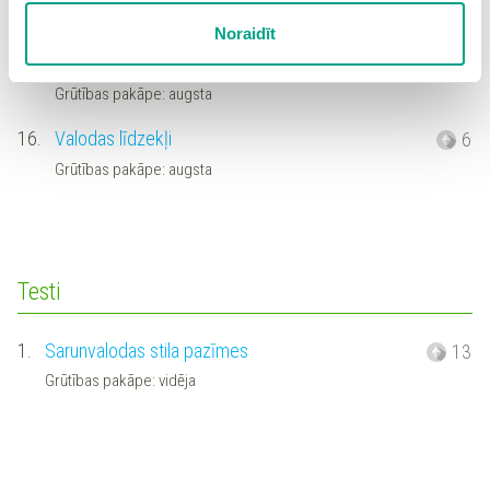
sīkdatņu iestatījumus. Lietotājam ir iespēja iepazīties ar
Grūtības pakāpe: vidēja
Noraidīt
detalizētu
sīkdatņu politiku
un ir iespēja atsaukt savu
15.
Sarunvalodas vārdi
7
piekrišanu sadaļā “Sīkdatņu iestatījumi”.
Grūtības pakāpe: augsta
16.
Valodas līdzekļi
6
Grūtības pakāpe: augsta
Testi
1.
Sarunvalodas stila pazīmes
13
Grūtības pakāpe: vidēja