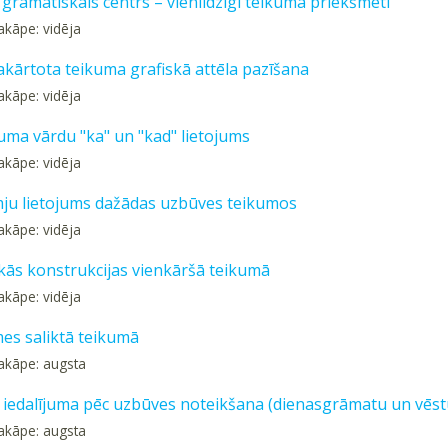
gramatiskais centrs – vienlīdzīgi teikuma priekšmeti
akāpe: vidēja
akārtota teikuma grafiskā attēla pazīšana
akāpe: vidēja
uma vārdu "ka" un "kad" lietojums
akāpe: vidēja
mju lietojums dažādas uzbūves teikumos
akāpe: vidēja
skās konstrukcijas vienkāršā teikumā
akāpe: vidēja
mes saliktā teikumā
akāpe: augsta
iedalījuma pēc uzbūves noteikšana (dienasgrāmatu un vēstu
akāpe: augsta