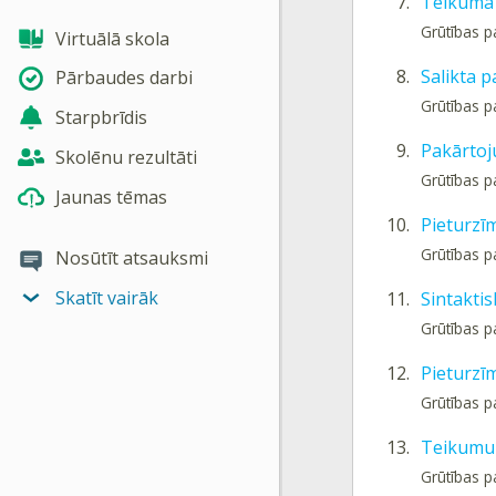
7.
Teikuma 
Grūtības p
Virtuālā skola
8.
Salikta p
Pārbaudes darbi
Grūtības p
Starpbrīdis
9.
Pakārtoj
Skolēnu rezultāti
Grūtības p
Jaunas tēmas
10.
Pieturzī
Grūtības p
Nosūtīt atsauksmi
Skatīt vairāk
11.
Sintakti
Grūtības p
12.
Pieturzī
Grūtības p
13.
Teikumu 
Grūtības p