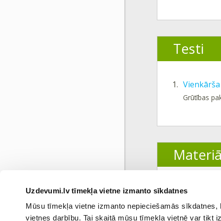
Testi
1.
Vienkārša
Grūtības pa
Materiā
1.
Satura rād
Uzdevumi.lv tīmekļa vietne izmanto sīkdatnes
Mūsu tīmekļa vietne izmanto nepieciešamās sīkdatnes, kas
vietnes darbību. Tai skaitā mūsu tīmekļa vietnē var tikt