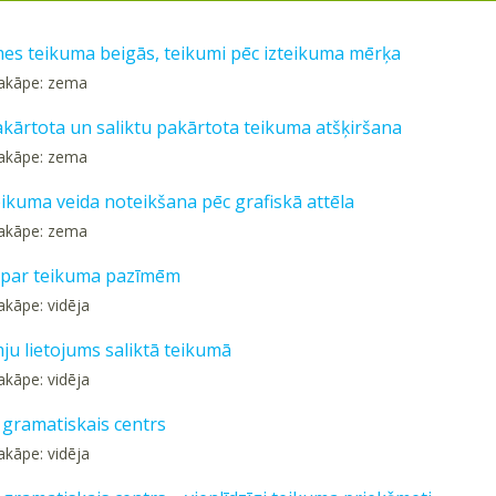
mes teikuma beigās, teikumi pēc izteikuma mērķa
pakāpe: zema
sakārtota un saliktu pakārtota teikuma atšķiršana
pakāpe: zema
eikuma veida noteikšana pēc grafiskā attēla
pakāpe: zema
 par teikuma pazīmēm
akāpe: vidēja
ju lietojums saliktā teikumā
akāpe: vidēja
gramatiskais centrs
akāpe: vidēja