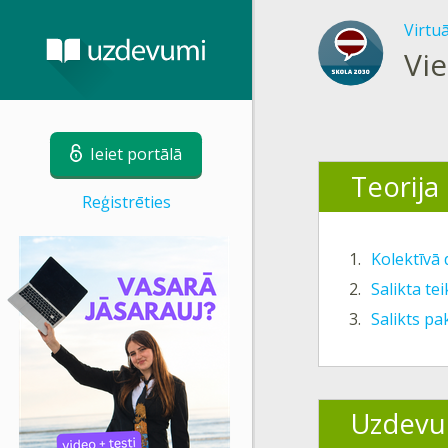
Virtu
Vie
Ieiet portālā
Teorija
Reģistrēties
1.
Kolektīvā 
2.
Salikta te
3.
Salikts pa
Uzdevu