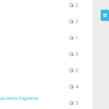
2
2
1
3
2
4
ļu tekstu fragmenti)
3