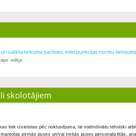
 un salikta teikuma pazīmes, interpunkcijas normu lietojum
kāpe: vidēja
li skolotājiem
ītājs
 tiek izvietotas pēc noklusējuma, lai nodrošinātu tehniski atbi
 izmantotas pirmās puses un/vai trešās puses personalizētās, ana