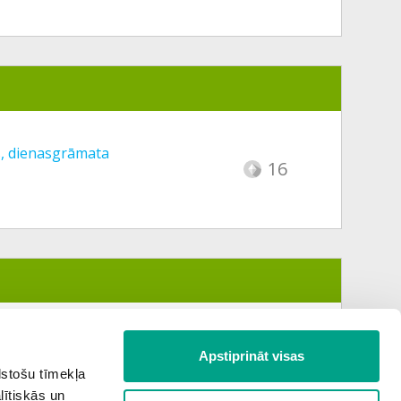
s, dienasgrāmata
16
Apstiprināt visas
lstošu tīmekļa
lītiskās un