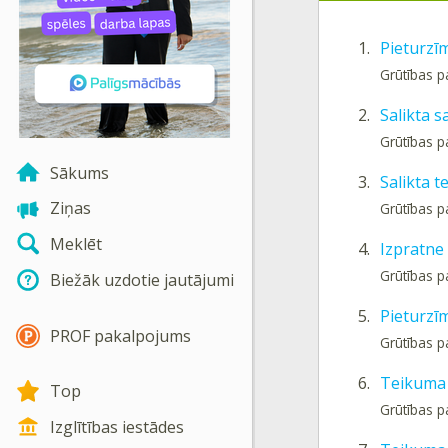
1.
Pieturzī
Grūtības 
2.
Salikta 
Grūtības 
Sākums
3.
Salikta t
Ziņas
Grūtības 
Meklēt
4.
Izpratne
Grūtības p
Biežāk uzdotie jautājumi
5.
Pieturzīm
PROF pakalpojums
Grūtības p
6.
Teikuma 
Top
Grūtības p
Izglītības iestādes