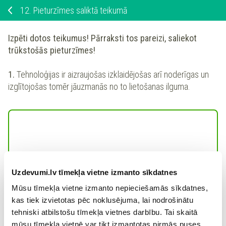
12.
Pieturzīmes saliktā teikumā
Izpēti dotos teikumus! Pārraksti tos pareizi, saliekot
trūkstošās pieturzīmes!
1.
Tehnoloģijas ir aizraujošas izklaidējošas arī noderīgas un
izglītojošas tomēr jāuzmanās no to lietošanas ilguma.
Uzdevumi.lv tīmekļa vietne izmanto sīkdatnes
2.
Diezgan drīz jaunietis sāk izvairīties kontaktēties klātienē
Mūsu tīmekļa vietne izmanto nepieciešamās sīkdatnes,
jo pieradis visus jautājumus risināt virtuālajā vidē.
kas tiek izvietotas pēc noklusējuma, lai nodrošinātu
tehniski atbilstošu tīmekļa vietnes darbību. Tai skaitā
mūsu tīmekļa vietnē var tikt izmantotas pirmās puses