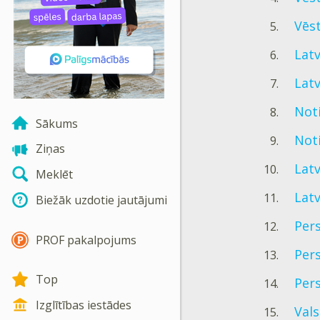
Vēst
Latv
Latv
Noti
Sākums
Not
Ziņas
Lat
Meklēt
Lat
Biežāk uzdotie jautājumi
Pers
PROF pakalpojums
Pers
Top
Pers
Izglītības iestādes
Vals