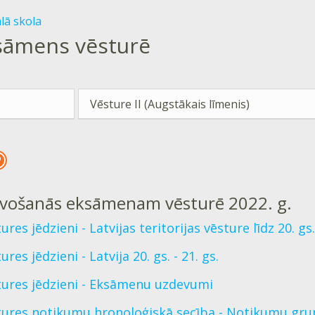
ālā skola
sāmens vēsturē
Vēsture II (Augstākais līmenis)
vošanās eksāmenam vēsturē 2022. g.
ures jēdzieni - Latvijas teritorijas vēsture līdz 20. gs.
ures jēdzieni - Latvija 20. gs. - 21. gs.
tures jēdzieni - Eksāmenu uzdevumi
tures notikumu hronoloģiskā secība - Notikumu grup