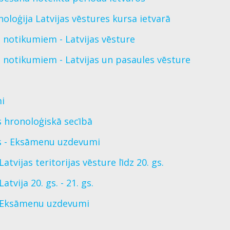
loģija Latvijas vēstures kursa ietvarā
s notikumiem - Latvijas vēsture
s notikumiem - Latvijas un pasaules vēsture
i
 hronoloģiskā secībā
s - Eksāmenu uzdevumi
tvijas teritorijas vēsture līdz 20. gs.
tvija 20. gs. - 21. gs.
 - Eksāmenu uzdevumi