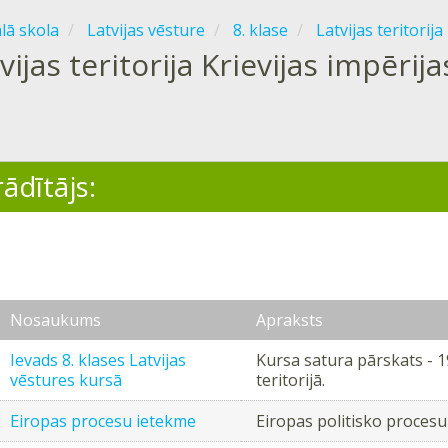
ālā skola
Latvijas vēsture
8. klase
Latvijas teritorij
vijas teritorija Krievijas impērij
ādītājs:
Nosaukums
Apraksts
Ievads 8. klases Latvijas
Kursa satura pārskats - 19
vēstures kursā
teritorijā.
Eiropas procesu ietekme
Eiropas politisko procesu i