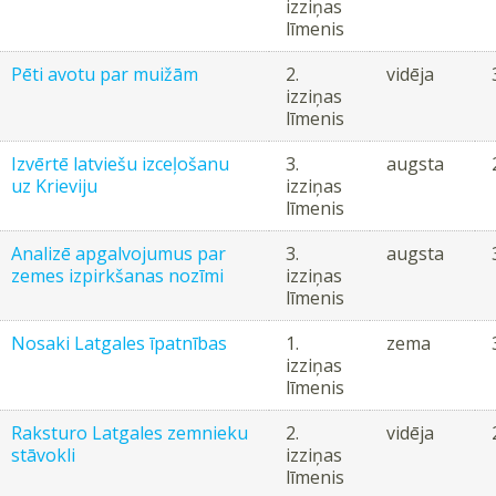
izziņas
līmenis
Pēti avotu par muižām
2.
vidēja
izziņas
līmenis
Izvērtē latviešu izceļošanu
3.
augsta
uz Krieviju
izziņas
līmenis
Analizē apgalvojumus par
3.
augsta
zemes izpirkšanas nozīmi
izziņas
līmenis
Nosaki Latgales īpatnības
1.
zema
izziņas
līmenis
Raksturo Latgales zemnieku
2.
vidēja
stāvokli
izziņas
līmenis