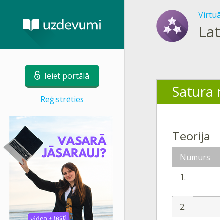
Virtu
Lat
Ieiet portālā
Satura r
Reģistrēties
Teorija
Numurs
1.
2.