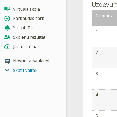
Uzdevum
Virtuālā skola
Numurs
Pārbaudes darbi
Starpbrīdis
1.
Skolēnu rezultāti
Jaunas tēmas
2.
Nosūtīt atsauksmi
Skatīt vairāk
3.
4.
5.