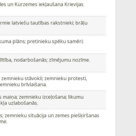
es un Kurzemes iekļaušana Krievijas
mie latviešu tautības rakstnieki; brāļu
uma plāns; pretinieku spēku samēri;
zglītība, nodarbošanās; zīmējumu nozīme.
 zemnieku stāvokli; zemnieku protesti,
zemnieku brīvlaišana.
s maiņa; zemnieku izceļošana; likumu
okļa uzlabošanās.
s; zemnieku situācija un zemes piešķiršanas
kme.