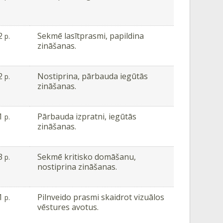
2
Sekmē lasītprasmi, papildina
p.
zināšanas.
2
Nostiprina, pārbauda iegūtās
p.
zināšanas.
1
Pārbauda izpratni, iegūtās
p.
zināšanas.
3
Sekmē kritisko domāšanu,
p.
nostiprina zināšanas.
1
Pilnveido prasmi skaidrot vizuālos
p.
vēstures avotus.