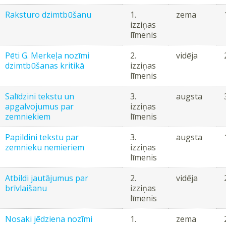
Raksturo dzimtbūšanu
1.
zema
izziņas
līmenis
Pēti G. Merkeļa nozīmi
2.
vidēja
dzimtbūšanas kritikā
izziņas
līmenis
Salīdzini tekstu un
3.
augsta
apgalvojumus par
izziņas
zemniekiem
līmenis
Papildini tekstu par
3.
augsta
zemnieku nemieriem
izziņas
līmenis
Atbildi jautājumus par
2.
vidēja
brīvlaišanu
izziņas
līmenis
Nosaki jēdziena nozīmi
1.
zema