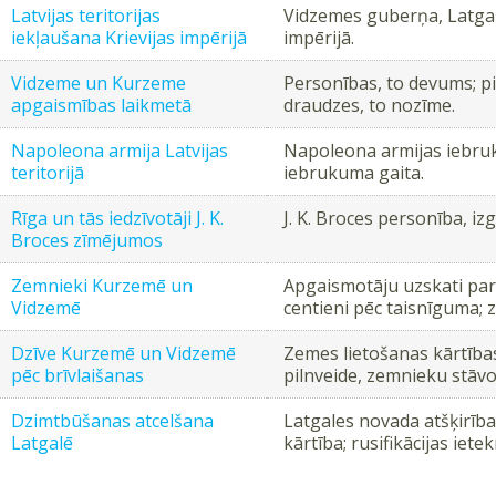
Latvijas teritorijas
Vidzemes guberņa, Latgal
iekļaušana Krievijas impērijā
impērijā.
Vidzeme un Kurzeme
Personības, to devums; pir
apgaismības laikmetā
draudzes, to nozīme.
Napoleona armija Latvijas
Napoleona armijas iebruk
teritorijā
iebrukuma gaita.
Rīga un tās iedzīvotāji J. K.
J. K. Broces personība, i
Broces zīmējumos
Zemnieki Kurzemē un
Apgaismotāju uzskati par
Vidzemē
centieni pēc taisnīguma; 
Dzīve Kurzemē un Vidzemē
Zemes lietošanas kārtība
pēc brīvlaišanas
pilnveide, zemnieku stāv
Dzimtbūšanas atcelšana
Latgales novada atšķirība
Latgalē
kārtība; rusifikācijas iete