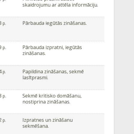
skaidrojumu ar attēla informāciju.
3
Pārbauda iegūtās zināšanas.
p.
9
Pārbauda izpratni, iegūtās
p.
zināšanas.
4
Papildina zināšanas, sekmē
p.
lasītprasmi.
3
Sekmē kritisko domāšanu,
p.
nostiprina zināšanas.
2
Izpratnes un zināšanu
p.
sekmēšana.