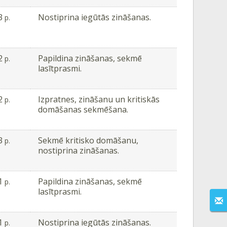
3
Nostiprina iegūtās zināšanas.
p.
2
Papildina zināšanas, sekmē
p.
lasītprasmi.
2
Izpratnes, zināšanu un kritiskās
p.
domāšanas sekmēšana.
3
Sekmē kritisko domāšanu,
p.
nostiprina zināšanas.
1
Papildina zināšanas, sekmē
p.
lasītprasmi.
1
Nostiprina iegūtās zināšanas.
p.