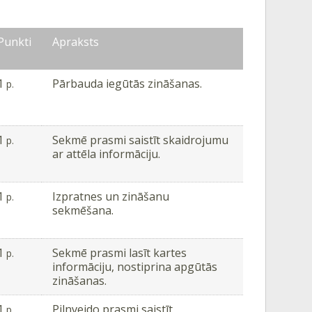
Punkti
Apraksts
1
Pārbauda iegūtās zināšanas.
p.
1
Sekmē prasmi saistīt skaidrojumu
p.
ar attēla informāciju.
1
Izpratnes un zināšanu
p.
sekmēšana.
1
Sekmē prasmi lasīt kartes
p.
informāciju, nostiprina apgūtās
zināšanas.
1
Pilnveido prasmi saistīt
p.