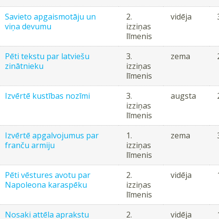
Savieto apgaismotāju un
2.
vidēja
viņa devumu
izziņas
līmenis
Pēti tekstu par latviešu
3.
zema
zinātnieku
izziņas
līmenis
Izvērtē kustības nozīmi
3.
augsta
izziņas
līmenis
Izvērtē apgalvojumus par
1.
zema
franču armiju
izziņas
līmenis
Pēti vēstures avotu par
2.
vidēja
Napoleona karaspēku
izziņas
līmenis
Nosaki attēla aprakstu
2.
vidēja