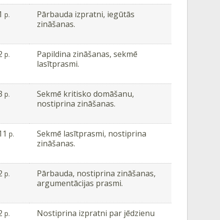
1
Pārbauda izpratni, iegūtās
p.
zināšanas.
2
Papildina zināšanas, sekmē
p.
lasītprasmi.
3
Sekmē kritisko domāšanu,
p.
nostiprina zināšanas.
11
Sekmē lasītprasmi, nostiprina
p.
zināšanas.
2
Pārbauda, nostiprina zināšanas,
p.
argumentācijas prasmi.
2
Nostiprina izpratni par jēdzienu
p.