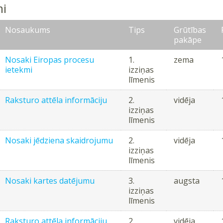
i
Nosaukums
Tips
Grūtības
pakāpe
Nosaki Eiropas procesu
1.
zema
ietekmi
izziņas
līmenis
Raksturo attēla informāciju
2.
vidēja
izziņas
līmenis
Nosaki jēdziena skaidrojumu
2.
vidēja
izziņas
līmenis
Nosaki kartes datējumu
3.
augsta
izziņas
līmenis
Raksturo attēla informāciju
2.
vidēja