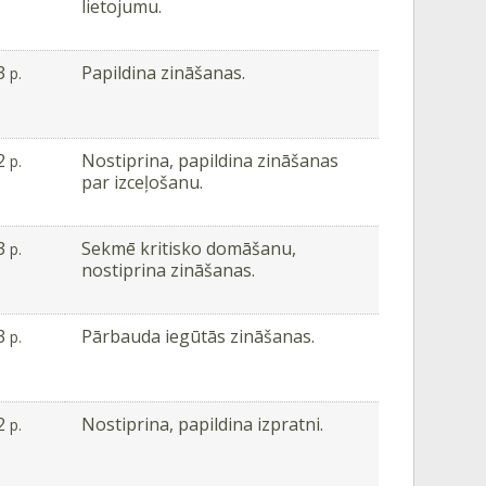
lietojumu.
3
Papildina zināšanas.
p.
2
Nostiprina, papildina zināšanas
p.
par izceļošanu.
3
Sekmē kritisko domāšanu,
p.
nostiprina zināšanas.
3
Pārbauda iegūtās zināšanas.
p.
2
Nostiprina, papildina izpratni.
p.