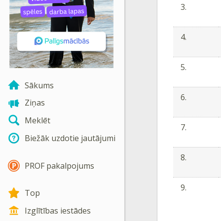
3.
4.
5.
Sākums
6.
Ziņas
Meklēt
7.
Biežāk uzdotie jautājumi
8.
PROF pakalpojums
9.
Top
Izglītības iestādes