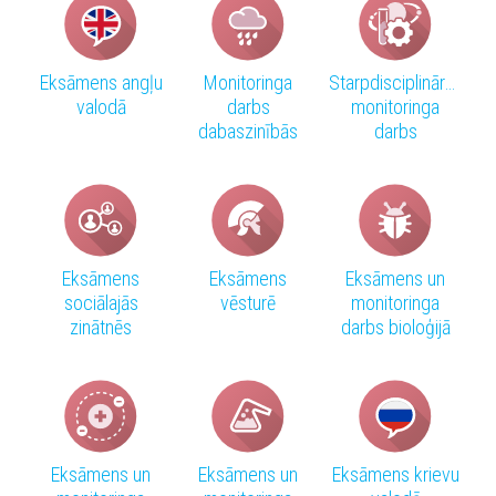
Eksāmens angļu
Monitoringa
Starpdisciplinārais
valodā
darbs
monitoringa
dabaszinībās
darbs
Eksāmens
Eksāmens
Eksāmens un
sociālajās
vēsturē
monitoringa
zinātnēs
darbs bioloģijā
Eksāmens un
Eksāmens un
Eksāmens krievu