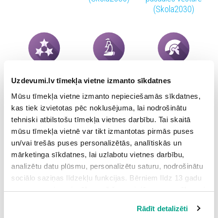
(Skola2030)
Latvijas vēsture
Pasaules vēsture
Vēsture
Uzdevumi.lv tīmekļa vietne izmanto sīkdatnes
Mūsu tīmekļa vietne izmanto nepieciešamās sīkdatnes,
kas tiek izvietotas pēc noklusējuma, lai nodrošinātu
tehniski atbilstošu tīmekļa vietnes darbību. Tai skaitā
mūsu tīmekļa vietnē var tikt izmantotas pirmās puses
Sociālās zinības
Sociālās zinības
Sociālās zinības
un/vai trešās puses personalizētās, analītiskās un
un vēsture
(Skola2030)
mārketinga sīkdatnes, lai uzlabotu vietnes darbību,
(Skola2030)
analizētu datu plūsmu, personalizētu saturu, nodrošinātu
sociālo saziņas līdzekļu funkcijas. Bērniem līdz 13 gadu
vecumam pirms izvēles veikšanas ir jāprasa vecāka vai
likumiskā aizbildņa piekrišana.
Rādīt detalizēti
Spiežot uz pogas “Apstiprināt visas”, Jūs piekrītat visām