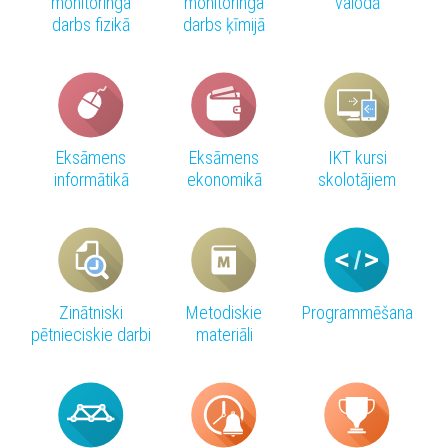
monitoringa
monitoringa
valodā
darbs fizikā
darbs ķīmijā
Eksāmens
Eksāmens
IKT kursi
informātikā
ekonomikā
skolotājiem
Zinātniski
Metodiskie
Programmēšana
pētnieciskie darbi
materiāli