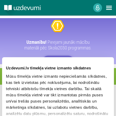
Uzmanību!
Pieejami jaunāki mācību
materiāli pēc Skola2030 programmas.
APSKATĪT
Uzdevumi.lv tīmekļa vietne izmanto sīkdatnes
Sociālās zinības
Mūsu tīmekļa vietne izmanto nepieciešamās sīkdatnes,
kas tiek izvietotas pēc noklusējuma, lai nodrošinātu
tehniski atbilstošu tīmekļa vietnes darbību. Tai skaitā
7. klase
mūsu tīmekļa vietnē var tikt izmantotas pirmās puses
un/vai trešās puses personalizētās, analītiskās un
8. klase
mārketinga sīkdatnes, lai uzlabotu vietnes darbību,
analizētu datu plūsmu, personalizētu saturu, nodrošinātu