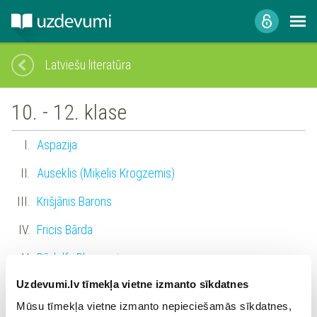
Latviešu literatūra
10. - 12. klase
Aspazija
Auseklis (Miķelis Krogzemis)
Krišjānis Barons
Fricis Bārda
Rūdolfs Blaumanis
Uzdevumi.lv tīmekļa vietne izmanto sīkdatnes
Aleksandrs Čaks
Mūsu tīmekļa vietne izmanto nepieciešamās sīkdatnes,
Klāvs Elsbergs