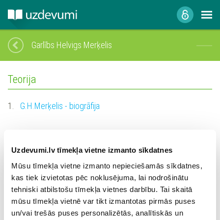
Garlībs Helvigs Merķelis
Teorija
1.
G.H.Merķelis - biogrāfija
Uzdevumi.lv tīmekļa vietne izmanto sīkdatnes
Uzdevumi
Mūsu tīmekļa vietne izmanto nepieciešamās sīkdatnes,
kas tiek izvietotas pēc noklusējuma, lai nodrošinātu
1.
G.H.Merķelis - biogrāfija
3
tehniski atbilstošu tīmekļa vietnes darbību. Tai skaitā
Grūtības pakāpe: vidēja
mūsu tīmekļa vietnē var tikt izmantotas pirmās puses
un/vai trešās puses personalizētās, analītiskās un
2.
G.H.Merķelis - biogrāfija
3