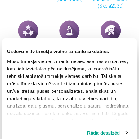
(Skola2030)
Latvijas vēsture
Pasaules vēsture
Vēsture
Uzdevumi.lv tīmekļa vietne izmanto sīkdatnes
Mūsu tīmekļa vietne izmanto nepieciešamās sīkdatnes,
kas tiek izvietotas pēc noklusējuma, lai nodrošinātu
tehniski atbilstošu tīmekļa vietnes darbību. Tai skaitā
mūsu tīmekļa vietnē var tikt izmantotas pirmās puses
Sociālās zinības
Sociālās zinības
Sociālās zinības
un/vai trešās puses personalizētās, analītiskās un
un vēsture
(Skola2030)
mārketinga sīkdatnes, lai uzlabotu vietnes darbību,
(Skola2030)
analizētu datu plūsmu, personalizētu saturu, nodrošinātu
sociālo saziņas līdzekļu funkcijas. Bērniem līdz 13 gadu
vecumam pirms izvēles veikšanas ir jāprasa vecāka vai
likumiskā aizbildņa piekrišana.
Rādīt detalizēti
Spiežot uz pogas “Apstiprināt visas”, Jūs piekrītat visām