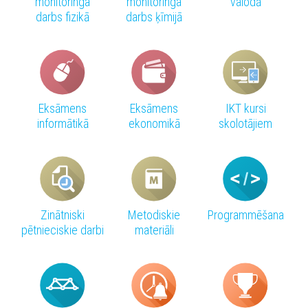
monitoringa
monitoringa
valodā
darbs fizikā
darbs ķīmijā
Eksāmens
Eksāmens
IKT kursi
informātikā
ekonomikā
skolotājiem
Zinātniski
Metodiskie
Programmēšana
pētnieciskie darbi
materiāli