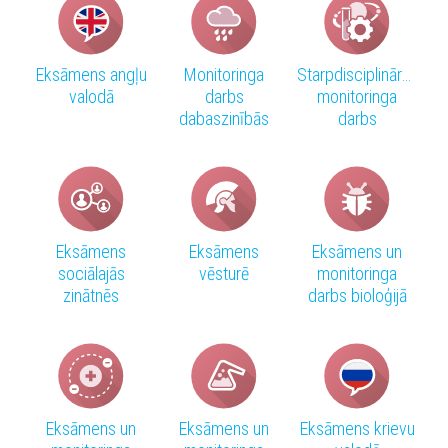
Eksāmens angļu
Monitoringa
Starpdisciplinārais
valodā
darbs
monitoringa
dabaszinībās
darbs
Eksāmens
Eksāmens
Eksāmens un
sociālajās
vēsturē
monitoringa
zinātnēs
darbs bioloģijā
Eksāmens un
Eksāmens un
Eksāmens krievu