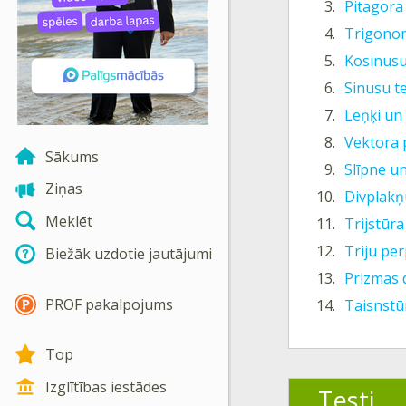
3.
Pitagora
4.
Trigonome
5.
Kosinus
6.
Sinusu t
7.
Leņķi un 
8.
Vektora 
Sākums
9.
Slīpne un
Ziņas
10.
Divplakņ
Meklēt
11.
Trijstūr
12.
Triju pe
Biežāk uzdotie jautājumi
13.
Prizmas 
PROF pakalpojums
14.
Taisnstū
Top
Izglītības iestādes
Testi