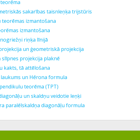
 teorēma
triskās sakarības taisnleņķa trijstūris
u teorēmas izmantošana
eorēmas izmantošana
nogriežņi riņķa līnijā
projekcija un ģeometriskā projekcija
 slīpnes projekcija plaknē
u kakts, tā attēlošana
a laukums un Hērona formula
rpendikulu teorēma (TPT)
diagonāļu un skaldņu veidotie leņķi
ra paralēlskaldņa diagonāļu formula