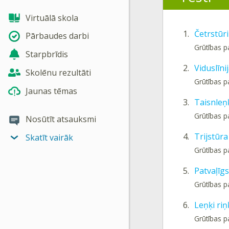
Virtuālā skola
1.
Četrstūri
Pārbaudes darbi
Grūtības p
Starpbrīdis
2.
Viduslīni
Skolēnu rezultāti
Grūtības p
Jaunas tēmas
3.
Taisnleņķ
Grūtības p
Nosūtīt atsauksmi
4.
Trijstūr
Skatīt vairāk
Grūtības p
5.
Patvaļīgs 
Grūtības p
6.
Leņķi riņ
Grūtības p