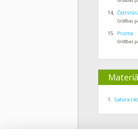
Grūtības p
14.
Četrstūr
Grūtības p
15.
Prizma
Grūtības p
Materiā
1.
Satura rād