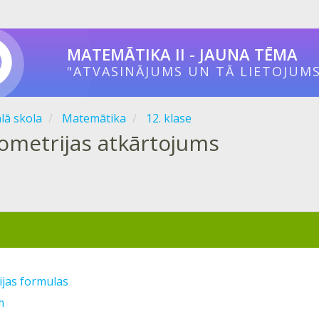
MATEMĀTIKA II - JAUNA TĒMA
"ATVASINĀJUMS UN TĀ LIETOJUMS
ālā skola
Matemātika
12. klase
ometrijas atkārtojums
jas formulas
m