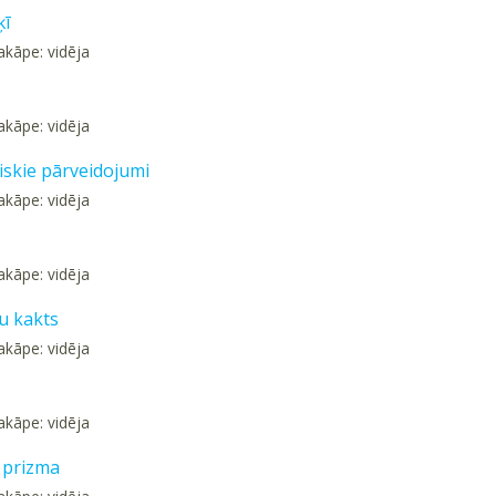
ķī
akāpe: vidēja
akāpe: vidēja
skie pārveidojumi
akāpe: vidēja
akāpe: vidēja
u kakts
akāpe: vidēja
akāpe: vidēja
a prizma