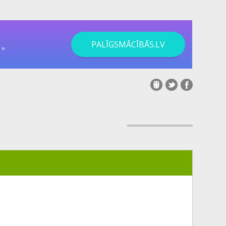
PALĪGSMĀCĪBĀS.LV
"