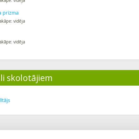
akāpe: vidēja
a prizma
akāpe: vidēja
akāpe: vidēja
li skolotājiem
ītājs