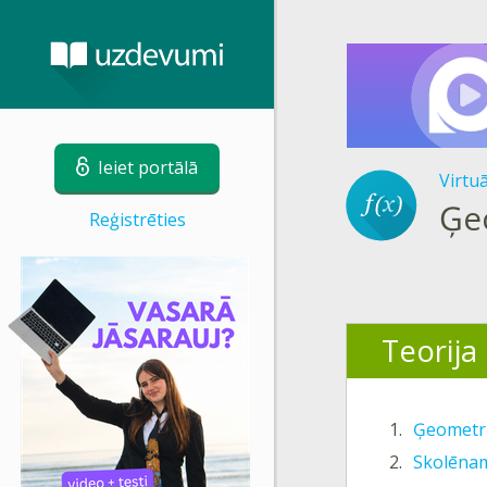
Ieiet portālā
Virtu
Ģe
Reģistrēties
Teorija
1.
Ģeometri
2.
Skolēna