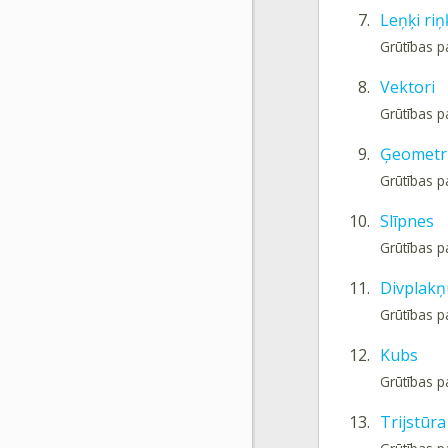
7.
Leņķi riņ
Grūtības p
8.
Vektori
Grūtības p
9.
Ģeometri
Grūtības p
10.
Slīpnes
Grūtības p
11.
Divplakņ
Grūtības p
12.
Kubs
Grūtības p
13.
Trijstūr