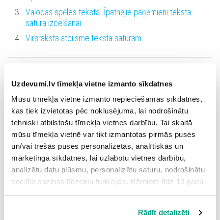
Valodas spēles tekstā. Īpatnējie paņēmieni teksta
satura izcelšanai
Virsraksta atbilsme teksta saturam
Kā iegūt informāciju, un kā pasniegt to citiem?
Informācijas apkopošana, prezentācijas veidošana
Uzdevumi.lv tīmekļa vietne izmanto sīkdatnes
Vārda sastāvdaļas, radniecīgi vārdi. Salikteņu
Mūsu tīmekļa vietne izmanto nepieciešamās sīkdatnes,
pareizrakstība
kas tiek izvietotas pēc noklusējuma, lai nodrošinātu
tehniski atbilstošu tīmekļa vietnes darbību. Tai skaitā
Salikts teikums, vienlīdzīgi teikuma locekļi un
pieturzīmes
mūsu tīmekļa vietnē var tikt izmantotas pirmās puses
un/vai trešās puses personalizētās, analītiskās un
Darbības vārds, vajadzības izteiksme. Mērvienību
mārketinga sīkdatnes, lai uzlabotu vietnes darbību,
saīsinājumi
analizētu datu plūsmu, personalizētu saturu, nodrošinātu
sociālo saziņas līdzekļu funkcijas. Bērniem līdz 13 gadu
Kā veidot monologu, rakstīt sludinājumu un lietišķu e-
vecumam pirms izvēles veikšanas ir jāprasa vecāka vai
pasta vēstuli?
likumiskā aizbildņa piekrišana.
Rādīt detalizēti
Verbālie un neverbālie saziņas līdzekļi. Monologs
Spiežot uz pogas “Apstiprināt visas”, Jūs piekrītat visām