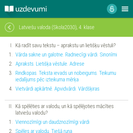
Latviešu valoda (Skola2030), 4. klase
Kā radīt savu tekstu – aprakstu un lietišķu vēstuli?
Vārda sakne un galotne. Radniecīgi vārdi. Sinonīmi
Apraksts. Lietišķa vēstule. Adrese
Rindkopas. Teksta ievads un nobeigums. Teikumu
iedalījums pēc izteikuma mērķa
Vietvārdi apkārtnē. Apvidvārdi. Vārdšķiras
Kā spēlēties ar valodu, un kā spēlējoties mācīties
latviešu valodu?
Viennozīmīgi un daudznozīmīgi vārdi
Spēles ar valodu. Tiešā runa