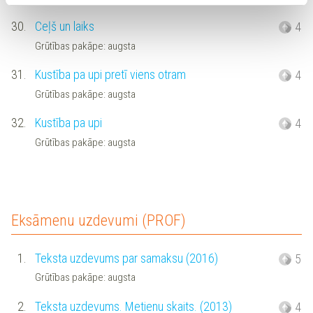
30.
Ceļš un laiks
4
Grūtības pakāpe: augsta
31.
Kustība pa upi pretī viens otram
4
Grūtības pakāpe: augsta
32.
Kustība pa upi
4
Grūtības pakāpe: augsta
Eksāmenu uzdevumi (PROF)
1.
Teksta uzdevums par samaksu (2016)
5
Grūtības pakāpe: augsta
2.
Teksta uzdevums. Metienu skaits. (2013)
4