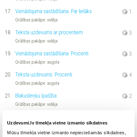
17.
Vienādojuma sastādīšana. Par lielāks
1
Grūtības pakāpe: vidēja
18.
Teksta uzdevums ar procentiem
3
Grūtības pakāpe: vidēja
19.
Vienādojuma sastādīšana. Procenti
3
Grūtības pakāpe: augsta
20.
Teksta uzdevums. Procenti
4
Grūtības pakāpe: augsta
21.
Blakusleņķu īpašība
2
Grūtības pakāpe: vidēja
22.
Blakusleņķi. Leņķu starpība
4
Uzdevumi.lv tīmekļa vietne izmanto sīkdatnes
Grūtības pakāpe: vidēja
Mūsu tīmekļa vietne izmanto nepieciešamās sīkdatnes,