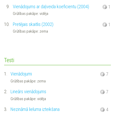
9.
Vienādojums ar daļveida koeficientu (2004)
1
Grūtības pakāpe: vidēja
10.
Pretējais skaitlis (2002)
1
Grūtības pakāpe: zema
Testi
1.
Vienādojumi
7
Grūtības pakāpe: zema
2.
Lineārs vienādojums
7
Grūtības pakāpe: vidēja
3.
Nezināmā lieluma izteikšana
4