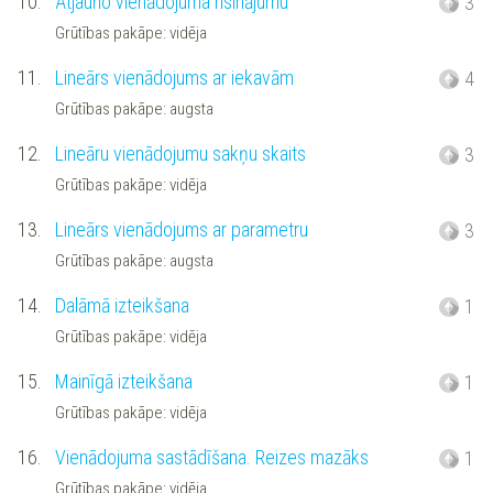
10.
Atjauno vienādojuma risinājumu
3
Grūtības pakāpe: vidēja
11.
Lineārs vienādojums ar iekavām
4
Grūtības pakāpe: augsta
12.
Lineāru vienādojumu sakņu skaits
3
Grūtības pakāpe: vidēja
13.
Lineārs vienādojums ar parametru
3
Grūtības pakāpe: augsta
14.
Dalāmā izteikšana
1
Grūtības pakāpe: vidēja
15.
Mainīgā izteikšana
1
Grūtības pakāpe: vidēja
16.
Vienādojuma sastādīšana. Reizes mazāks
1
Grūtības pakāpe: vidēja