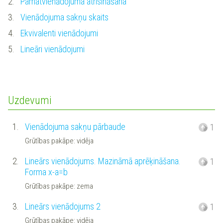
2.
Pamatvienādojuma atrisināšana
3.
Vienādojuma sakņu skaits
4.
Ekvivalenti vienādojumi
5.
Lineāri vienādojumi
Uzdevumi
1.
Vienādojuma sakņu pārbaude
1
Grūtības pakāpe: vidēja
2.
Lineārs vienādojums. Mazināmā aprēķināšana.
1
Forma x-a=b
Grūtības pakāpe: zema
3.
Lineārs vienādojums 2
1
Grūtības pakāpe: vidēja