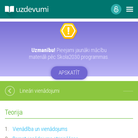
Uzmanību!
Pieejami jaunāki mācību
materiāli pēc Skola2030 programmas.
APSKATĪT
Lineāri vienādojumi
Teorija
1.
Vienādība un vienādojums