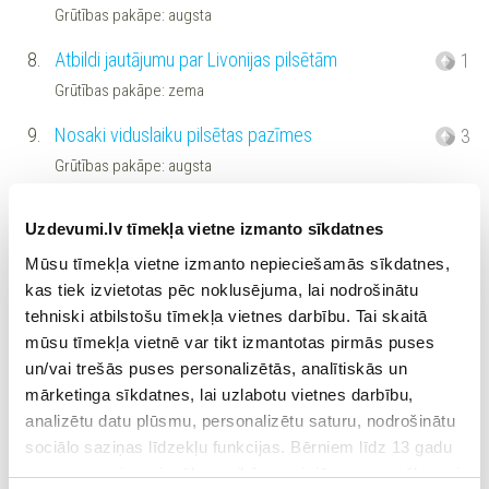
Grūtības pakāpe: augsta
8.
Atbildi jautājumu par Livonijas pilsētām
1
Grūtības pakāpe: zema
9.
Nosaki viduslaiku pilsētas pazīmes
3
Grūtības pakāpe: augsta
10.
Raksturo pilsētu attēlus
3
Uzdevumi.lv tīmekļa vietne izmanto sīkdatnes
Grūtības pakāpe: augsta
Mūsu tīmekļa vietne izmanto nepieciešamās sīkdatnes,
11.
Nosaki Hanzas savienības nozīmi
2
kas tiek izvietotas pēc noklusējuma, lai nodrošinātu
tehniski atbilstošu tīmekļa vietnes darbību. Tai skaitā
Grūtības pakāpe: augsta
mūsu tīmekļa vietnē var tikt izmantotas pirmās puses
12.
Atbildi jautājumus par tirdzniecību
2
un/vai trešās puses personalizētās, analītiskās un
Grūtības pakāpe: vidēja
mārketinga sīkdatnes, lai uzlabotu vietnes darbību,
analizētu datu plūsmu, personalizētu saturu, nodrošinātu
13.
Nosaki viduslaiku preces
2
sociālo saziņas līdzekļu funkcijas. Bērniem līdz 13 gadu
Grūtības pakāpe: zema
vecumam pirms izvēles veikšanas ir jāprasa vecāka vai