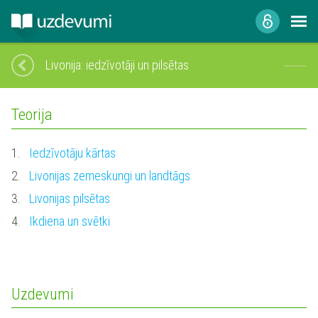
Livonija: iedzīvotāji un pilsētas
Teorija
1.
Iedzīvotāju kārtas
2.
Livonijas zemeskungi un landtāgs
3.
Livonijas pilsētas
4.
Ikdiena un svētki
Uzdevumi