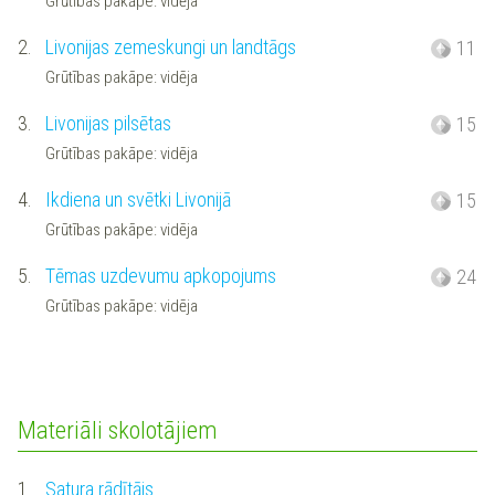
Grūtības pakāpe: vidēja
2.
Livonijas zemeskungi un landtāgs
11
Grūtības pakāpe: vidēja
3.
Livonijas pilsētas
15
Grūtības pakāpe: vidēja
4.
Ikdiena un svētki Livonijā
15
Grūtības pakāpe: vidēja
5.
Tēmas uzdevumu apkopojums
24
Grūtības pakāpe: vidēja
Materiāli skolotājiem
1.
Satura rādītājs