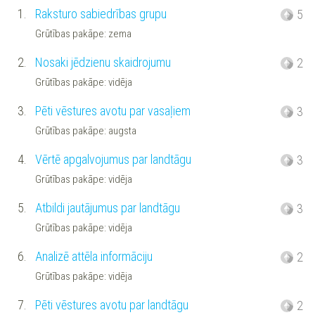
1.
Raksturo sabiedrības grupu
5
Grūtības pakāpe: zema
2.
Nosaki jēdzienu skaidrojumu
2
Grūtības pakāpe: vidēja
3.
Pēti vēstures avotu par vasaļiem
3
Grūtības pakāpe: augsta
4.
Vērtē apgalvojumus par landtāgu
3
Grūtības pakāpe: vidēja
5.
Atbildi jautājumus par landtāgu
3
Grūtības pakāpe: vidēja
6.
Analizē attēla informāciju
2
Grūtības pakāpe: vidēja
7.
Pēti vēstures avotu par landtāgu
2