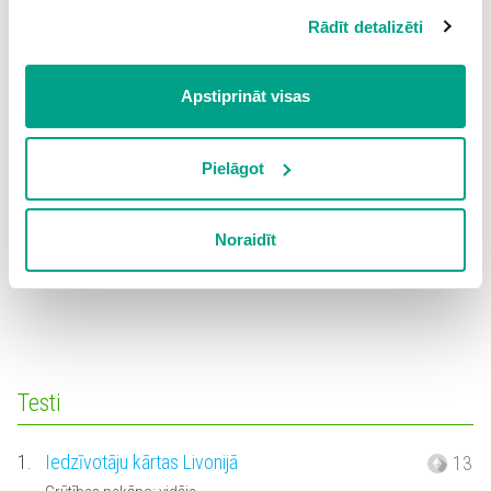
likumiskā aizbildņa piekrišana.
14.
Savieto svētku un nozīmīgo darbu dienas
4
Rādīt detalizēti
Spiežot uz pogas “Apstiprināt visas”, Jūs piekrītat visām
Grūtības pakāpe: vidēja
sīkdatnēm, kas atrodas šajā tīmekļa vietnē, ieskaitot
trešo pušu mārketinga sīkdatnes. Spiežot uz pogas
Apstiprināt visas
15.
Atbildi jautājumus par attēlu un brīvdienām
3
“Noraidīt”, Jūs atsakāties no visām sīkdatnēm tīmekļa
Grūtības pakāpe: vidēja
vietnē, izņemot “Nepieciešamās” sīkdatnes, kuru
izmantošanai nav nepieciešams iegūt lietotāja piekrišanu.
Pielāgot
16.
Pēti vēstures avotu par svētkiem
3
Spiežot uz pogas “Apstiprināt izvēlētās”, Jūs varat mainīt
Grūtības pakāpe: augsta
sīkdatņu iestatījumus. Lietotājam ir iespēja iepazīties ar
Noraidīt
detalizētu
sīkdatņu politiku
un ir iespēja atsaukt savu
17.
Nosaki informāciju par svētkiem attēlā
2
piekrišanu sadaļā “Sīkdatņu iestatījumi”.
Grūtības pakāpe: vidēja
Testi
1.
Iedzīvotāju kārtas Livonijā
13