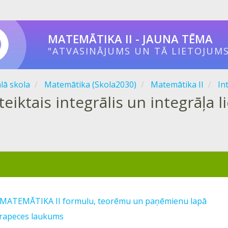
MATEMĀTIKA II - JAUNA TĒMA
"ATVASINĀJUMS UN TĀ LIETOJUMS
ālā skola
Matemātika (Skola2030)
Matemātika II
In
eiktais integrālis un integrāļa l
s MATEMĀTIKA II formulu, teorēmu un paņēmienu lapā
 trapeces laukums