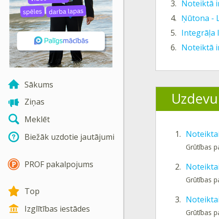
3.
Noteiktā i
4.
Ņūtona - 
5.
Integrāļa 
6.
Noteiktā 
Sākums
Uzdevu
Ziņas
Meklēt
1.
Noteikta
Biežāk uzdotie jautājumi
Grūtības 
PROF pakalpojums
2.
Noteiktai
Grūtības 
Top
3.
Noteiktai
Izglītības iestādes
Grūtības 