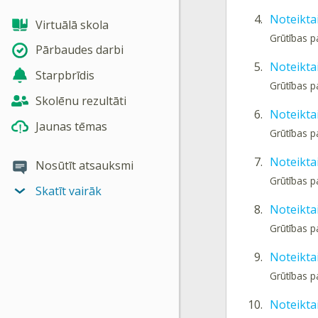
4.
Noteikta
Virtuālā skola
Grūtības 
Pārbaudes darbi
5.
Noteiktai
Starpbrīdis
Grūtības p
Skolēnu rezultāti
6.
Noteikta
Jaunas tēmas
Grūtības p
7.
Noteiktai
Nosūtīt atsauksmi
Grūtības p
Skatīt vairāk
8.
Noteiktai
Grūtības p
9.
Noteiktai
Grūtības p
10.
Noteiktai