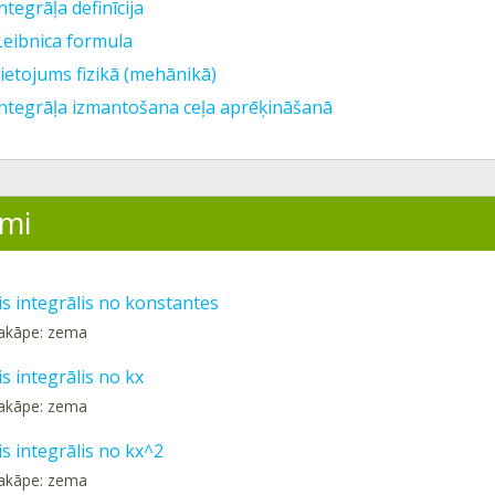
ntegrāļa definīcija
Leibnica formula
lietojums fizikā (mehānikā)
integrāļa izmantošana ceļa aprēķināšanā
mi
is integrālis no konstantes
pakāpe: zema
s integrālis no kx
pakāpe: zema
s integrālis no kx^2
pakāpe: zema