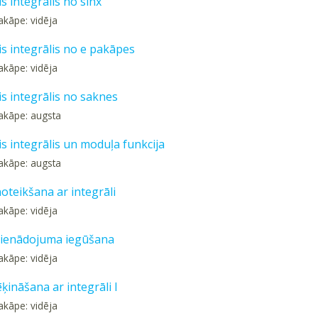
s integrālis no sinx
akāpe: vidēja
is integrālis no e pakāpes
akāpe: vidēja
s integrālis no saknes
akāpe: augsta
s integrālis un moduļa funkcija
akāpe: augsta
oteikšana ar integrāli
akāpe: vidēja
ienādojuma iegūšana
akāpe: vidēja
ķināšana ar integrāli I
akāpe: vidēja