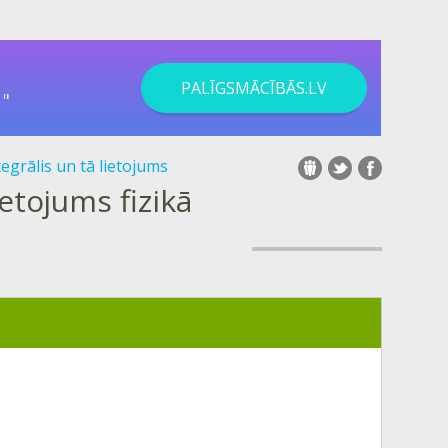
PALĪGSMĀCĪBĀS.LV
"
tegrālis un tā lietojums
ietojums fizikā