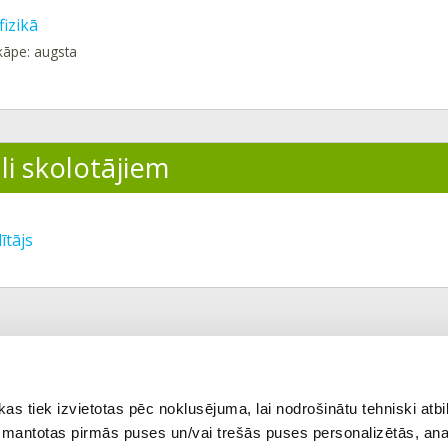
fizikā
kāpe: augsta
li skolotājiem
ītājs
ekšējā tēma
Visas tēmas
 tiek izvietotas pēc noklusējuma, lai nodrošinātu tehniski atbi
 izmantotas pirmās puses un/vai trešās puses personalizētās, ana