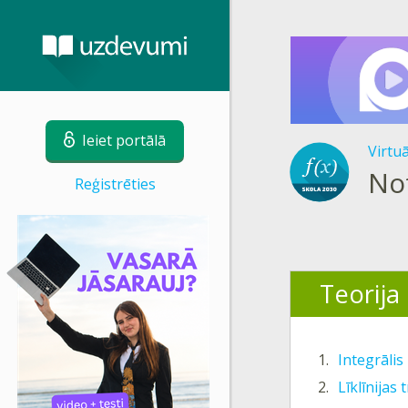
Ieiet portālā
Virtu
Not
Reģistrēties
Teorija
1.
Integrāli
2.
Līklīnijas