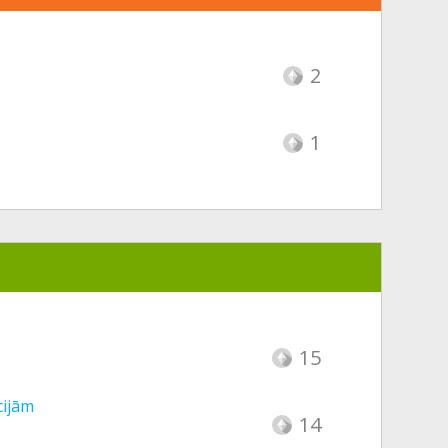
2
1
15
cijām
14