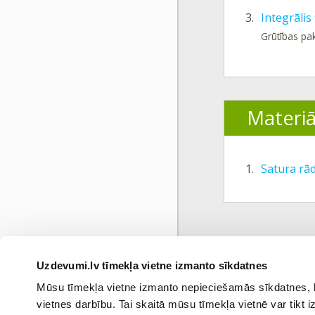
3.
Integrālis 
Grūtības pa
Materiā
1.
Satura rād
Uzdevumi.lv tīmekļa vietne izmanto sīkdatnes
Iepri
Mūsu tīmekļa vietne izmanto nepieciešamās sīkdatnes, kas
vietnes darbību. Tai skaitā mūsu tīmekļa vietnē var tikt