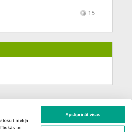
15
Apstiprināt visas
Nākamā tēma
lstošu tīmekļa
lītiskās un