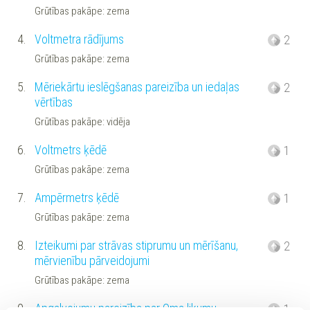
Grūtības pakāpe: zema
4.
Voltmetra rādījums
2
Grūtības pakāpe: zema
5.
Mēriekārtu ieslēgšanas pareizība un iedaļas
2
vērtības
Grūtības pakāpe: vidēja
6.
Voltmetrs ķēdē
1
Grūtības pakāpe: zema
7.
Ampērmetrs ķēdē
1
Grūtības pakāpe: zema
8.
Izteikumi par strāvas stiprumu un mērīšanu,
2
mērvienību pārveidojumi
Grūtības pakāpe: zema
9.
Apgalvojumu pareizība par Oma likumu
1