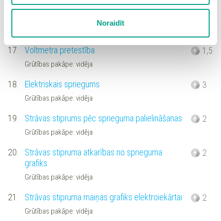
Spiežot uz pogas “Apstiprināt izvēlētās”, Jūs varat mainīt
sīkdatņu iestatījumus. Lietotājam ir iespēja iepazīties ar
16.
Elektriskā pretestība II
4
Noraidīt
detalizētu
sīkdatņu politiku
un ir iespēja atsaukt savu
Grūtības pakāpe: vidēja
piekrišanu sadaļā “Sīkdatņu iestatījumi”.
17.
Voltmetra pretestība
1,5
Grūtības pakāpe: vidēja
18.
Elektriskais spriegums
3
Grūtības pakāpe: vidēja
19.
Strāvas stiprums pēc sprieguma palielināšanas
2
Grūtības pakāpe: vidēja
20.
Strāvas stipruma atkarības no sprieguma
2
grafiks
Grūtības pakāpe: vidēja
21.
Strāvas stipruma maiņas grafiks elektroiekārtai
2
Grūtības pakāpe: vidēja