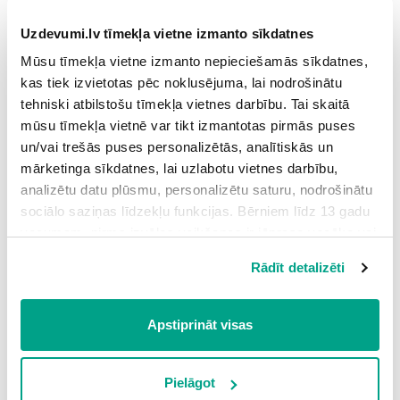
Grūtības pakāpe: zema
Uzdevumi.lv tīmekļa vietne izmanto sīkdatnes
10.
Strāvas stipruma atkarība no sprieguma
13
Mūsu tīmekļa vietne izmanto nepieciešamās sīkdatnes,
kas tiek izvietotas pēc noklusējuma, lai nodrošinātu
Grūtības pakāpe: augsta
tehniski atbilstošu tīmekļa vietnes darbību. Tai skaitā
11.
Strāvas stiprums ķēdes posmā
1
mūsu tīmekļa vietnē var tikt izmantotas pirmās puses
Grūtības pakāpe: zema
un/vai trešās puses personalizētās, analītiskās un
mārketinga sīkdatnes, lai uzlabotu vietnes darbību,
12.
Strāvas stiprums I
3
analizētu datu plūsmu, personalizētu saturu, nodrošinātu
Grūtības pakāpe: vidēja
sociālo saziņas līdzekļu funkcijas. Bērniem līdz 13 gadu
vecumam pirms izvēles veikšanas ir jāprasa vecāka vai
13.
Strāvas stiprums II
2
likumiskā aizbildņa piekrišana.
Rādīt detalizēti
Grūtības pakāpe: vidēja
Spiežot uz pogas “Apstiprināt visas”, Jūs piekrītat visām
sīkdatnēm, kas atrodas šajā tīmekļa vietnē, ieskaitot
14.
Rezistora spriegums
1,5
trešo pušu mārketinga sīkdatnes. Spiežot uz pogas
Apstiprināt visas
Grūtības pakāpe: zema
“Noraidīt”, Jūs atsakāties no visām sīkdatnēm tīmekļa
vietnē, izņemot “Nepieciešamās” sīkdatnes, kuru
15.
Ampērmetra pretestība
1,5
izmantošanai nav nepieciešams iegūt lietotāja piekrišanu.
Pielāgot
Grūtības pakāpe: vidēja