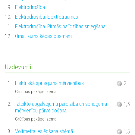
9.
Elektrodrošība
10.
Elektrodrošība. Elektrotraumas
11.
Elektrodrošība. Pirmās palīdzības sniegšana
12.
Oma likums ķēdes posmam
Uzdevumi
1.
Elektriskā sprieguma mērvienības
2
Grūtības pakāpe: zema
2.
Izteikto apgalvojumu pareizība un sprieguma
1,5
mērvienību pārveidošana
Grūtības pakāpe: zema
3.
Voltmetra ieslēgšana shēmā
1,5