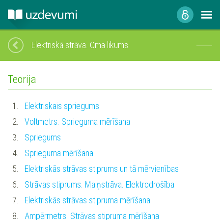
Elektriskā strāva. Oma likums
Teorija
1.
Elektriskais spriegums
2.
Voltmetrs. Sprieguma mērīšana
3.
Spriegums
4.
Sprieguma mērīšana
5.
Elektriskās strāvas stiprums un tā mērvienības
6.
Strāvas stiprums. Maiņstrāva. Elektrodrošība
7.
Elektriskās strāvas stipruma mērīšana
8.
Ampērmetrs. Strāvas stipruma mērīšana