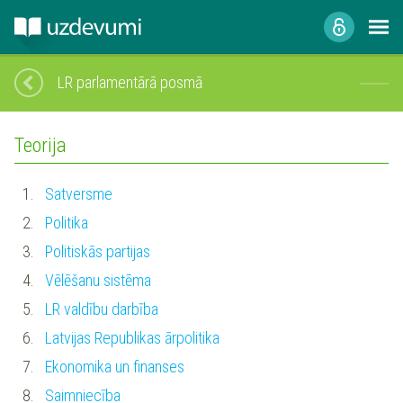
LR parlamentārā posmā
Teorija
1.
Satversme
2.
Politika
3.
Politiskās partijas
4.
Vēlēšanu sistēma
5.
LR valdību darbība
6.
Latvijas Republikas ārpolitika
7.
Ekonomika un finanses
8.
Saimniecība