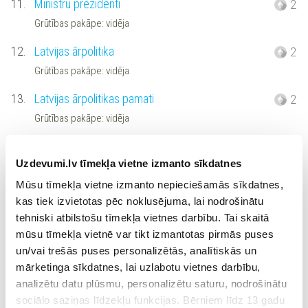
11.
Ministru prezidenti
2
Grūtības pakāpe: vidēja
12.
Latvijas ārpolitika
2
Grūtības pakāpe: vidēja
13.
Latvijas ārpolitikas pamati
2
Grūtības pakāpe: vidēja
14.
Finanšu sistēma
2
Uzdevumi.lv tīmekļa vietne izmanto sīkdatnes
Grūtības pakāpe: vidēja
Mūsu tīmekļa vietne izmanto nepieciešamās sīkdatnes,
15.
Saimniecības atjaunošana
2
kas tiek izvietotas pēc noklusējuma, lai nodrošinātu
Grūtības pakāpe: vidēja
tehniski atbilstošu tīmekļa vietnes darbību. Tai skaitā
mūsu tīmekļa vietnē var tikt izmantotas pirmās puses
16.
Valsts saimniecība
2
un/vai trešās puses personalizētās, analītiskās un
Grūtības pakāpe: vidēja
mārketinga sīkdatnes, lai uzlabotu vietnes darbību,
analizētu datu plūsmu, personalizētu saturu, nodrošinātu
17.
Lauksaimniecība
2
sociālo saziņas līdzekļu funkcijas. Bērniem līdz 13 gadu
Grūtības pakāpe: vidēja