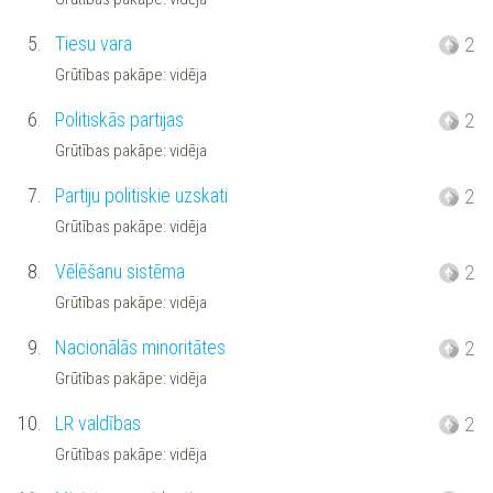
5.
Tiesu vara
2
Grūtības pakāpe: vidēja
6.
Politiskās partijas
2
Grūtības pakāpe: vidēja
7.
Partiju politiskie uzskati
2
Grūtības pakāpe: vidēja
8.
Vēlēšanu sistēma
2
Grūtības pakāpe: vidēja
9.
Nacionālās minoritātes
2
Grūtības pakāpe: vidēja
10.
LR valdības
2
Grūtības pakāpe: vidēja