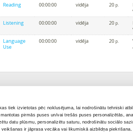
Reading
00:00:00
vidēja
20
p.
Listening
00:00:00
vidēja
20
p.
Language
00:00:00
vidēja
20
p.
Use
kšējais tests
Atgriezties tēmā
 tiek izvietotas pēc noklusējuma, lai nodrošinātu tehniski atbi
 izmantotas pirmās puses un/vai trešās puses personalizētās, ana
izētu datu plūsmu, personalizētu saturu, nodrošinātu sociālo sazi
ONLINE VIDEO KURSS
eikšanas ir jāprasa vecāka vai likumiskā aizbildņa piekrišana.