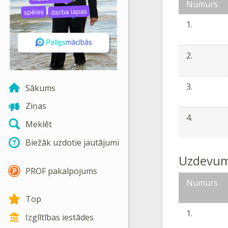
Numurs
1.
2.
3.
Sākums
Ziņas
4.
Meklēt
Biežāk uzdotie jautājumi
Uzdevum
PROF pakalpojums
Numurs
Top
1.
Izglītības iestādes