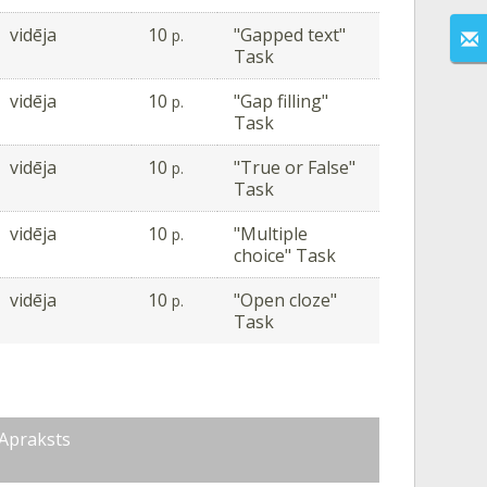
vidēja
10
"Gapped text"
p.
Task
vidēja
10
"Gap filling"
p.
Task
vidēja
10
"True or False"
p.
Task
vidēja
10
"Multiple
p.
choice" Task
vidēja
10
"Open cloze"
p.
Task
Apraksts