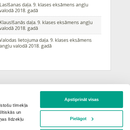
Lasīšanas daļa. 9. klases eksāmens angļu
valodā 2018. gadā
Klausīšanās daļa. 9. klases eksāmens angļu
valodā 2018. gadā
Valodas lietojuma daļa. 9. klases eksāmens
angļu valodā 2018. gadā
Apstiprināt visas
Nākamā tēma
lstošu tīmekļa
lītiskās un
Pielāgot
ņas līdzekļu
PALĪGSMĀCĪBĀS.LV