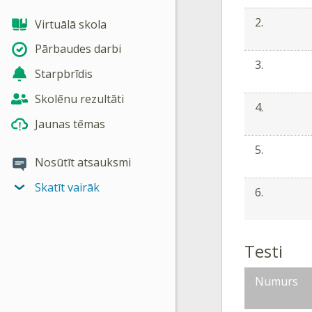
2.
Virtuālā skola
Pārbaudes darbi
3.
Starpbrīdis
Skolēnu rezultāti
4.
Jaunas tēmas
5.
Nosūtīt atsauksmi
Skatīt vairāk
6.
Testi
Numurs