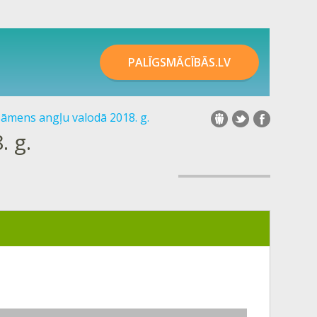
PALĪGSMĀCĪBĀS.LV
sāmens angļu valodā 2018. g.
. g.