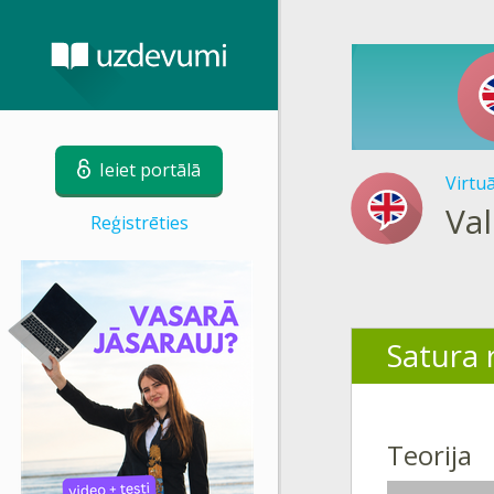
Ieiet portālā
Virtu
Val
Reģistrēties
Satura r
Teorija