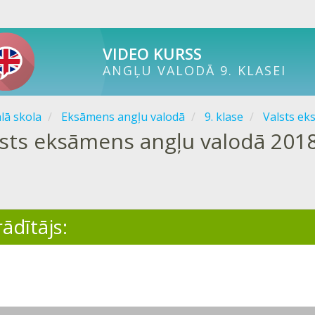
VIDEO KURSS
ANGĻU VALODĀ 9. KLASEI
ālā skola
Eksāmens angļu valodā
9. klase
Valsts ek
sts eksāmens angļu valodā 2018
ādītājs: