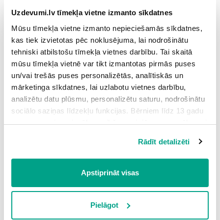
Uzdevumi.lv tīmekļa vietne izmanto sīkdatnes
The aim of the run is to
people of all
Mūsu tīmekļa vietne izmanto nepieciešamās sīkdatnes,
kas tiek izvietotas pēc noklusējuma, lai nodrošinātu
ages.
tehniski atbilstošu tīmekļa vietnes darbību. Tai skaitā
mūsu tīmekļa vietnē var tikt izmantotas pirmās puses
The participants do not need to be
un/vai trešās puses personalizētās, analītiskās un
mārketinga sīkdatnes, lai uzlabotu vietnes darbību,
to take part in the
analizētu datu plūsmu, personalizētu saturu, nodrošinātu
run.
sociālo saziņas līdzekļu funkcijas. Bērniem līdz 13 gadu
vecumam pirms izvēles veikšanas ir jāprasa vecāka vai
The run takes place every week on
likumiskā aizbildņa piekrišana.
Rādīt detalizēti
Spiežot uz pogas “Apstiprināt visas”, Jūs piekrītat visām
.
sīkdatnēm, kas atrodas šajā tīmekļa vietnē, ieskaitot
trešo pušu mārketinga sīkdatnes. Spiežot uz pogas
Apstiprināt visas
In Scotland the race starts at
“Noraidīt”, Jūs atsakāties no visām sīkdatnēm tīmekļa
vietnē, izņemot “Nepieciešamās” sīkdatnes, kuru
because the
izmantošanai nav nepieciešams iegūt lietotāja piekrišanu.
Pielāgot
mornings can be quite dark.
Spiežot uz pogas “Apstiprināt izvēlētās”, Jūs varat mainīt