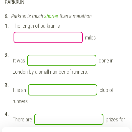
PARKRUN
0.
Parkrun is much
shorter
than a marathon.
The length of parkrun is
miles.
It was
done in
London by a small number of runners.
It is an
club of
runners.
There are
prizes for
the winners.