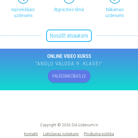
Iepriekšējais
Atgriezties tēmā
Nākamais
uzdevums
uzdevums
Nosūtīt atsauksmi
ONLINE VIDEO KURSS
"ANGĻU VALODA 9. KLASEI"
PALĪGSMĀCĪBĀS.LV
Copyright © 2026 SIA Uzdevumi.lv
Kontakti
Lietošanas noteikumi
Privātuma politika