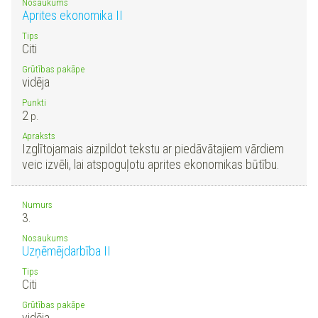
Nosaukums
Aprites ekonomika II
Tips
Citi
Grūtības pakāpe
vidēja
Punkti
2
p.
Apraksts
Izglītojamais aizpildot tekstu ar piedāvātajiem vārdiem
veic izvēli, lai atspoguļotu aprites ekonomikas būtību.
Numurs
3.
Nosaukums
Uzņēmējdarbība II
Tips
Citi
Grūtības pakāpe
vidēja