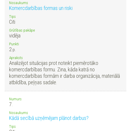
Nosaukums
Komercdarbības formas un riski
Tips
Citi
Grūtības pakāpe
vidēja
Punkti
2
p.
Apraksts
Analizējot situācijas prot noteikt piemērotāko
komercdarbības formu. Zina, kāda katrā no
komercdarbības formām ir darba organizācija, materiālā
atbildība, peļņas sadale.
Numurs
7.
Nosaukums
Kādā secībā uzņēmējam plānot darbus?
Tips