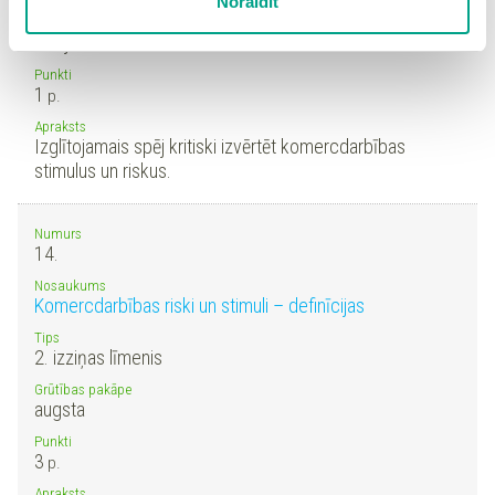
Noraidīt
detalizētu
sīkdatņu politiku
un ir iespēja atsaukt savu
Grūtības pakāpe
piekrišanu sadaļā “Sīkdatņu iestatījumi”.
vidēja
Punkti
1
p.
Apraksts
Izglītojamais spēj kritiski izvērtēt komercdarbības
stimulus un riskus.
Numurs
14.
Nosaukums
Komercdarbības riski un stimuli – definīcijas
Tips
2. izziņas līmenis
Grūtības pakāpe
augsta
Punkti
3
p.
Apraksts