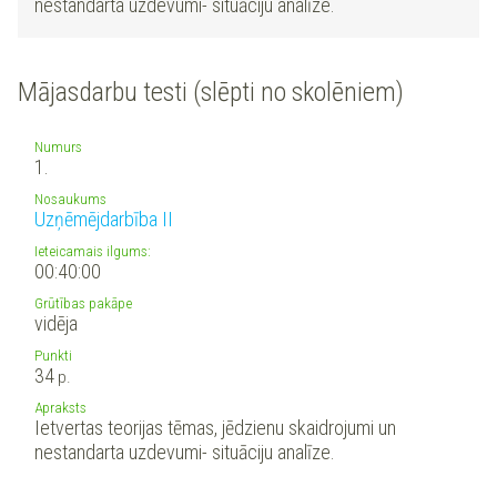
nestandarta uzdevumi- situāciju analīze.
Mājasdarbu testi (slēpti no skolēniem)
Numurs
1.
Nosaukums
Uzņēmējdarbība II
Ieteicamais ilgums:
00:40:00
Grūtības pakāpe
vidēja
Punkti
34
p.
Apraksts
Ietvertas teorijas tēmas, jēdzienu skaidrojumi un
nestandarta uzdevumi- situāciju analīze.