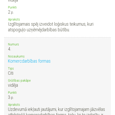
Punkti
2
p.
Apraksts
Izglītojamais spēj izveidot loģiskus teikumus, kuri
atspoguļo uzņēmējdarbības būtību.
Numurs
4.
Nosaukums
Komercdarbības formas
Tips
Citi
Grūtības pakāpe
vidēja
Punkti
3
p.
Apraksts
Uzdevumā iekļauti jautājumi, kur izglītojamajam jāizvēlas
atbilstošā komercdarbības forma, taču, lai to izdarītu, ir