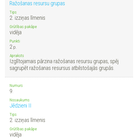
Ražošanas resursu grupas
Tips
2. izziņas līmenis
Grūtības pakāpe
vidēja
Punkti
2
p.
Apraksts
Izglītojamais pārzina ražošanas resursu grupas, spēj
sagrupēt ražošanas resursus atbilstošajās grupās.
Numurs
9.
Nosaukums
Jēdzieni II
Tips
2. izziņas līmenis
Grūtības pakāpe
vidēja