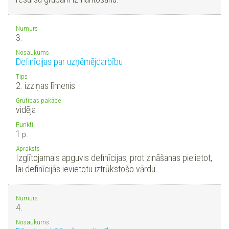
Numurs
3.
Nosaukums
Definīcijas par uzņēmējdarbību
Tips
2. izziņas līmenis
Grūtības pakāpe
vidēja
Punkti
1
p.
Apraksts
Izglītojamais apguvis definīcijas, prot zināšanas pielietot,
lai definīcijās ievietotu iztrūkstošo vārdu.
Numurs
4.
Nosaukums