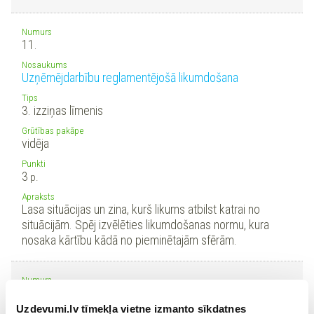
Numurs
11.
Nosaukums
Uzņēmējdarbību reglamentējošā likumdošana
Tips
3. izziņas līmenis
Grūtības pakāpe
vidēja
Punkti
3
p.
Apraksts
Lasa situācijas un zina, kurš likums atbilst katrai no
situācijām. Spēj izvēlēties likumdošanas normu, kura
nosaka kārtību kādā no pieminētajām sfērām.
Numurs
12.
Uzdevumi.lv tīmekļa vietne izmanto sīkdatnes
Nosaukums