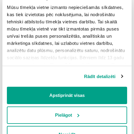
Komercdarbības formas
Mūsu tīmekļa vietne izmanto nepieciešamās sīkdatnes,
Tips
kas tiek izvietotas pēc noklusējuma, lai nodrošinātu
3. izziņas līmenis
tehniski atbilstošu tīmekļa vietnes darbību. Tai skaitā
Grūtības pakāpe
mūsu tīmekļa vietnē var tikt izmantotas pirmās puses
vidēja
un/vai trešās puses personalizētās, analītiskās un
Punkti
mārketinga sīkdatnes, lai uzlabotu vietnes darbību,
3
p.
analizētu datu plūsmu, personalizētu saturu, nodrošinātu
Apraksts
sociālo saziņas līdzekļu funkcijas. Bērniem līdz 13 gadu
Analizējot situācijas prot noteikt piemērotāko
vecumam pirms izvēles veikšanas ir jāprasa vecāka vai
komercdarbības formu. Zina, kāda katrā no
likumiskā aizbildņa piekrišana.
komercdarbības formām ir darba organizācija, materiālā
Rādīt detalizēti
Spiežot uz pogas “Apstiprināt visas”, Jūs piekrītat visām
atbildība, peļņas sadale.
sīkdatnēm, kas atrodas šajā tīmekļa vietnē, ieskaitot
trešo pušu mārketinga sīkdatnes. Spiežot uz pogas
Apstiprināt visas
Numurs
“Noraidīt”, Jūs atsakāties no visām sīkdatnēm tīmekļa
13.
vietnē, izņemot “Nepieciešamās” sīkdatnes, kuru
Nosaukums
izmantošanai nav nepieciešams iegūt lietotāja piekrišanu.
Pielāgot
Komercdarbības riski un stimuli
Spiežot uz pogas “Apstiprināt izvēlētās”, Jūs varat mainīt
Tips
sīkdatņu iestatījumus. Lietotājam ir iespēja iepazīties ar
2. izziņas līmenis