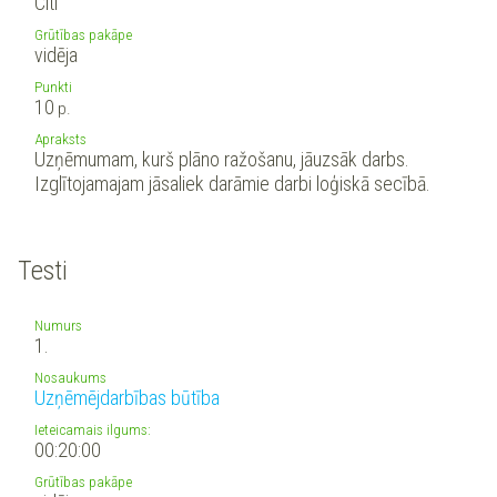
Citi
Grūtības pakāpe
vidēja
Punkti
10
p.
Apraksts
Uzņēmumam, kurš plāno ražošanu, jāuzsāk darbs.
Izglītojamajam jāsaliek darāmie darbi loģiskā secībā.
Testi
Numurs
1.
Nosaukums
Uzņēmējdarbības būtība
Ieteicamais ilgums:
00:20:00
Grūtības pakāpe