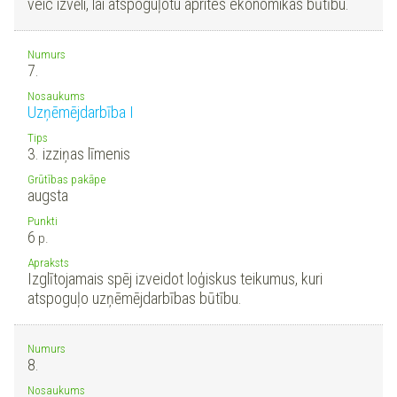
veic izvēli, lai atspoguļotu aprites ekonomikas būtību.
Numurs
7.
Nosaukums
Uzņēmējdarbība I
Tips
3. izziņas līmenis
Grūtības pakāpe
augsta
Punkti
6
p.
Apraksts
Izglītojamais spēj izveidot loģiskus teikumus, kuri
atspoguļo uzņēmējdarbības būtību.
Numurs
8.
Nosaukums