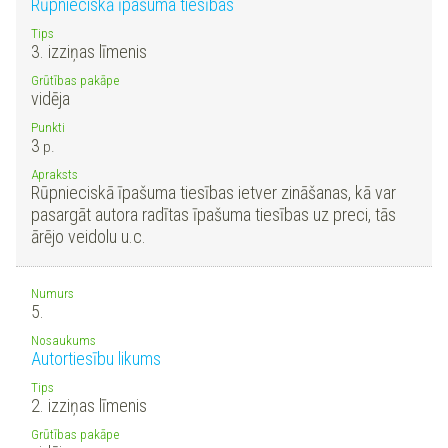
Rūpnieciskā īpašuma tiesības
Tips
3. izziņas līmenis
Grūtības pakāpe
vidēja
Punkti
3
p.
Apraksts
Rūpnieciskā īpašuma tiesības ietver zināšanas, kā var
pasargāt autora radītas īpašuma tiesības uz preci, tās
ārējo veidolu u.c.
Numurs
5.
Nosaukums
Autortiesību likums
Tips
2. izziņas līmenis
Grūtības pakāpe