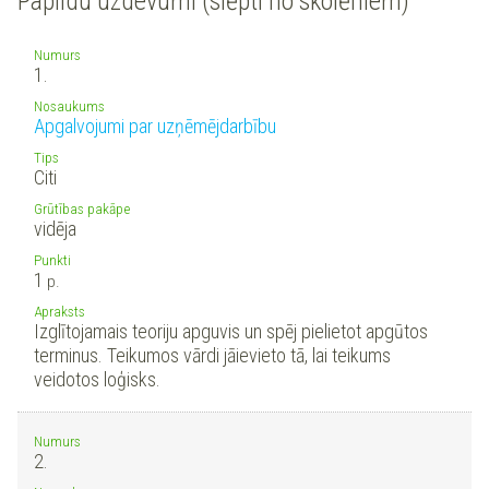
Papildu uzdevumi (slēpti no skolēniem)
Numurs
1.
Nosaukums
Apgalvojumi par uzņēmējdarbību
Tips
Citi
Grūtības pakāpe
vidēja
Punkti
1
p.
Apraksts
Izglītojamais teoriju apguvis un spēj pielietot apgūtos
terminus. Teikumos vārdi jāievieto tā, lai teikums
veidotos loģisks.
Numurs
2.