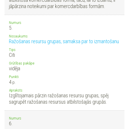
jāpārzina noteikumi par komercdarbības formām.
Numurs
5.
Nosaukums
Ražošanas resursu grupas, samaksa par to izmantošanu
Tips
Citi
Grūtības pakāpe
vidēja
Punkti
4
p.
Apraksts
Izglītojamais pārzin ražošanas resursu grupas, spēj
sagrupēt ražošanas resursus atbilstošajās grupās.
Numurs
6.