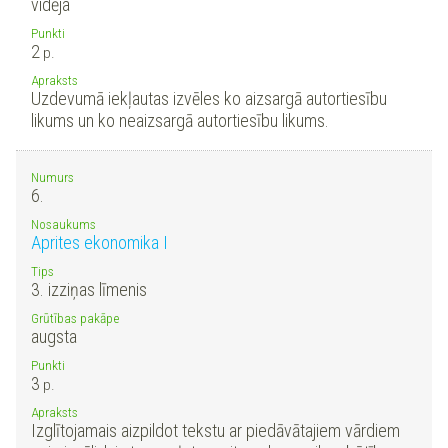
vidēja
Punkti
2
p.
Apraksts
Uzdevumā iekļautas izvēles ko aizsargā autortiesību
likums un ko neaizsargā autortiesību likums.
Numurs
6.
Nosaukums
Aprites ekonomika I
Tips
3. izziņas līmenis
Grūtības pakāpe
augsta
Punkti
3
p.
Apraksts
Izglītojamais aizpildot tekstu ar piedāvātajiem vārdiem