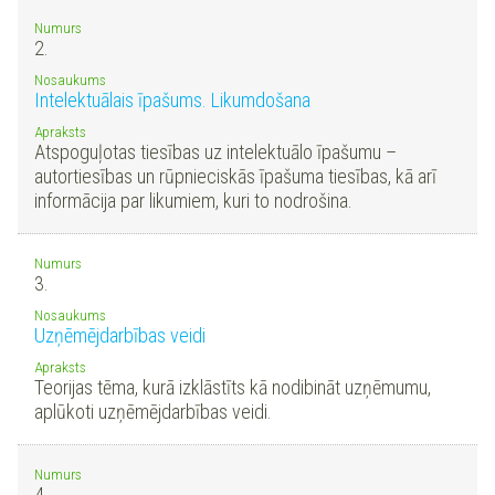
Numurs
2.
Nosaukums
Intelektuālais īpašums. Likumdošana
Apraksts
Atspoguļotas tiesības uz intelektuālo īpašumu –
autortiesības un rūpnieciskās īpašuma tiesības, kā arī
informācija par likumiem, kuri to nodrošina.
Numurs
3.
Nosaukums
Uzņēmējdarbības veidi
Apraksts
Teorijas tēma, kurā izklāstīts kā nodibināt uzņēmumu,
aplūkoti uzņēmējdarbības veidi.
Numurs
4.