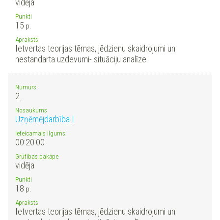
vidēja
Punkti
15
p.
Apraksts
Ietvertas teorijas tēmas, jēdzienu skaidrojumi un
nestandarta uzdevumi- situāciju analīze.
Numurs
2.
Nosaukums
Uzņēmējdarbība I
Ieteicamais ilgums:
00:20:00
Grūtības pakāpe
vidēja
Punkti
18
p.
Apraksts
Ietvertas teorijas tēmas, jēdzienu skaidrojumi un