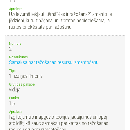
1
p.
Apraksts
Uzdevumā iekļauti tēmā"Kas ir ražošana?"izmantotie
jēdzieni, kuru zināšana un izpratne nepieciešama, lai
rastos priekšstats par ražošanu.
Numurs
2.
Nosaukums
Samaksa par ražošanas resursu izmantošanu
Tips
1. izziņas līmenis
Grūtības pakāpe
vidēja
Punkti
1
p.
Apraksts
Izglītojamais ir apguvis teorijas jautājumus un spēj
atbildēt, kā sauc samaksu par katras no ražošanas
resursu grupām izmantošanu.