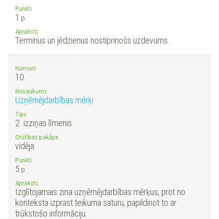
Punkti
1
p.
Apraksts
Terminus un jēdzienus nostiprinošs uzdevums.
Numurs
10.
Nosaukums
Uzņēmējdarbības mērķi
Tips
2. izziņas līmenis
Grūtības pakāpe
vidēja
Punkti
5
p.
Apraksts
Izglītojamais zina uzņēmējdarbības mērķus, prot no
konteksta izprast teikuma saturu, papildinot to ar
trūkstošo informāciju.