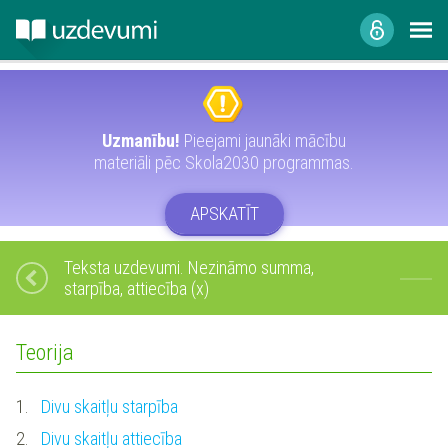
Uzmanību!
Pieejami jaunāki mācību
materiāli pēc Skola2030 programmas.
APSKATĪT
Teksta uzdevumi. Nezināmo summa,
starpība, attiecība (x)
Teorija
1.
Divu skaitļu starpība
2.
Divu skaitļu attiecība