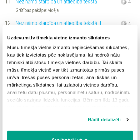
11.
Nezināmo starpība un attiecība tekstā I
4
Grūtības pakāpe: vidēja
12.
Nezināmo starpība un attiecība tekstā II
4
Grūtības pakāpe: augsta
Uzdevumi.lv tīmekļa vietne izmanto sīkdatnes
13.
Nezināmo starpība un attiecība tekstā III
3
Mūsu tīmekļa vietne izmanto nepieciešamās sīkdatnes,
Grūtības pakāpe: augsta
kas tiek izvietotas pēc noklusējuma, lai nodrošinātu
tehniski atbilstošu tīmekļa vietnes darbību. Tai skaitā
14.
Nezināmo summa un starpība. Skaitļi
1
mūsu tīmekļa vietnē var tikt izmantotas pirmās puses
Grūtības pakāpe: zema
un/vai trešās puses personalizētās, analītiskās un
mārketinga sīkdatnes, lai uzlabotu vietnes darbību,
15.
Nezināmo summa un starpība tekstā I
4
analizētu datu plūsmu, personalizētu saturu, nodrošinātu
Grūtības pakāpe: vidēja
sociālo saziņas līdzekļu funkcijas. Bērniem līdz 13 gadu
vecumam pirms izvēles veikšanas ir jāprasa vecāka vai
16.
Nezināmo summa un starpība tekstā II
2
likumiskā aizbildņa piekrišana.
Grūtības pakāpe: vidēja
Rādīt detalizēti
Spiežot uz pogas “Apstiprināt visas”, Jūs piekrītat visām
sīkdatnēm, kas atrodas šajā tīmekļa vietnē, ieskaitot
17.
Nezināmo summa un dalījums
3
trešo pušu mārketinga sīkdatnes. Spiežot uz pogas
Apstiprināt visas
Grūtības pakāpe: vidēja