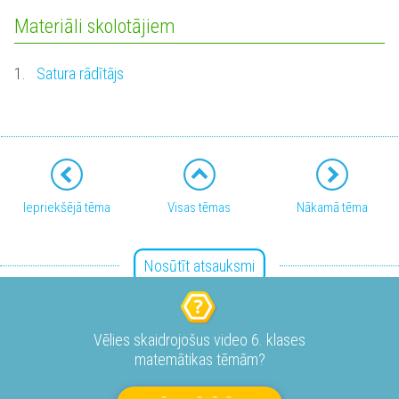
Materiāli skolotājiem
1.
Satura rādītājs
Iepriekšējā tēma
Visas tēmas
Nākamā tēma
Nosūtīt atsauksmi
Vēlies skaidrojošus video 6. klases
matemātikas tēmām?