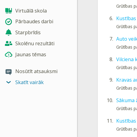
Grūtības 
Virtuālā skola
6.
Kustības
Pārbaudes darbi
Grūtības 
Starpbrīdis
7.
Auto veik
Skolēnu rezultāti
Grūtības 
Jaunas tēmas
8.
Vilciena 
Grūtības 
Nosūtīt atsauksmi
9.
Kravas a
Skatīt vairāk
Grūtības 
10.
Sākuma 
Grūtības 
11.
Kustības
Grūtības 