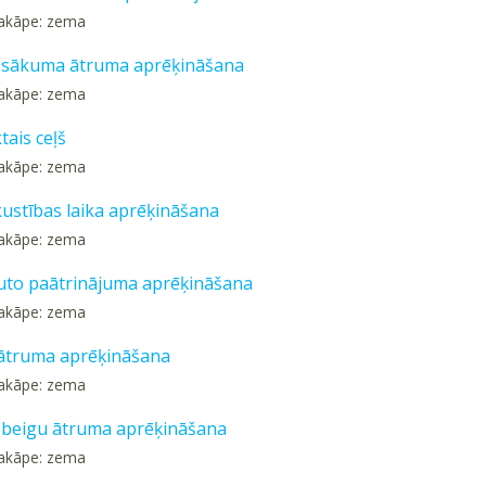
pakāpe: zema
 sākuma ātruma aprēķināšana
pakāpe: zema
tais ceļš
pakāpe: zema
kustības laika aprēķināšana
pakāpe: zema
uto paātrinājuma aprēķināšana
pakāpe: zema
ātruma aprēķināšana
pakāpe: zema
 beigu ātruma aprēķināšana
pakāpe: zema