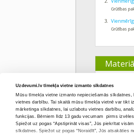
2.
Vienmērīg
Grūtības pa
3.
Vienmērīgi
Grūtības pa
Materiā
1.
Satura rād
Uzdevumi.lv tīmekļa vietne izmanto sīkdatnes
Mūsu tīmekļa vietne izmanto nepieciešamās sīkdatnes, kas
vietnes darbību. Tai skaitā mūsu tīmekļa vietnē var tikt
mārketinga sīkdatnes, lai uzlabotu vietnes darbību, anal
funkcijas. Bērniem līdz 13 gadu vecumam pirms izvēles v
Spiežot uz pogas “Apstiprināt visas”, Jūs piekrītat visā
sīkdatnes. Spiežot uz pogas “Noraidīt”, Jūs atsakāties
Iepri