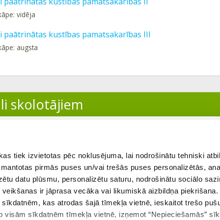
i paātrinātas kustības pamatsakarības II
kāpe: vidēja
 paātrinātas kustības pamatsakarības III
kāpe: augsta
li skolotājiem
ītājs
 tiek izvietotas pēc noklusējuma, lai nodrošinātu tehniski atbi
 izmantotas pirmās puses un/vai trešās puses personalizētās, ana
izētu datu plūsmu, personalizētu saturu, nodrošinātu sociālo sazi
eikšanas ir jāprasa vecāka vai likumiskā aizbildņa piekrišana.
m sīkdatnēm, kas atrodas šajā tīmekļa vietnē, ieskaitot trešo pu
 no visām sīkdatnēm tīmekļa vietnē, izņemot “Nepieciešamās” sī
ekšējā tēma
Visas tēmas