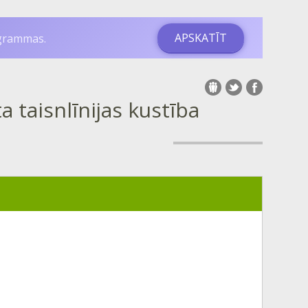
APSKATĪT
ogrammas.
 taisnlīnijas kustība