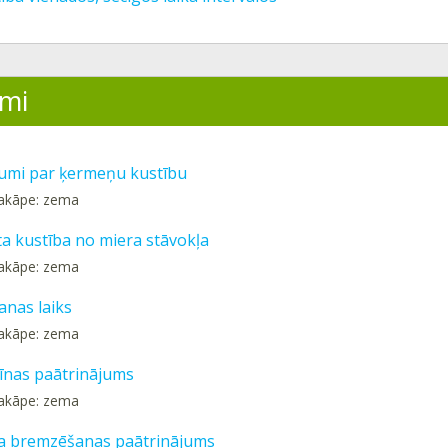
mi
umi par ķermeņu kustību
pakāpe: zema
ta kustība no miera stāvokļa
pakāpe: zema
nas laiks
pakāpe: zema
nas paātrinājums
pakāpe: zema
a bremzēšanas paātrinājums