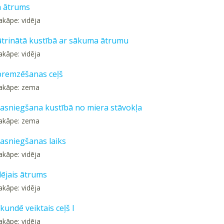
a ātrums
akāpe: vidēja
ātrinātā kustībā ar sākuma ātrumu
akāpe: vidēja
 bremzēšanas ceļš
pakāpe: zema
asniegšana kustībā no miera stāvokļa
pakāpe: zema
asniegšanas laiks
akāpe: vidēja
dējais ātrums
akāpe: vidēja
kundē veiktais ceļš I
akāpe: vidēja