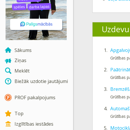
Uzdevu
Sākums
1.
Apgalvoj
Grūtības 
Ziņas
2.
Paātrinā
Meklēt
Grūtības 
Biežāk uzdotie jautājumi
3.
Bremzēša
Grūtības 
PROF pakalpojums
4.
Automašī
Top
Grūtības 
Izglītības iestādes
5.
Motocikl