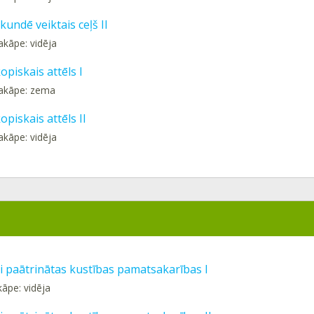
kundē veiktais ceļš II
akāpe: vidēja
piskais attēls I
pakāpe: zema
piskais attēls II
akāpe: vidēja
i paātrinātas kustības pamatsakarības I
kāpe: vidēja