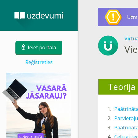
Uzm
Virtu
Vie
Ieiet portālā
Reģistrēties
Teorija
1.
Paātrināt
2.
Pārvietoj
3.
Paātrināt
4.
Ceļu attie