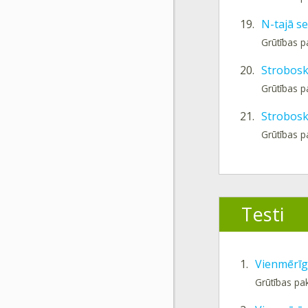
19.
N-tajā se
Grūtības p
20.
Strobosko
Grūtības 
21.
Strobosko
Grūtības p
Testi
1.
Vienmērīg
Grūtības pa