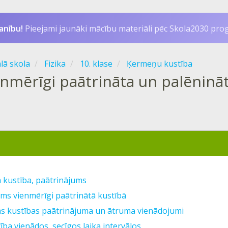
anību!
Pieejami jaunāki mācību materiāli pēc Skola2030 pr
ālā skola
Fizika
10. klase
Ķermeņu kustība
nmērīgi paātrināta un palēnināta
a kustība, paātrinājums
ums vienmērīgi paātrinātā kustībā
as kustības paātrinājuma un ātruma vienādojumi
cība vienādos, secīgos laika intervālos