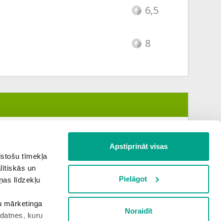
6,5
8
Apstiprināt visas
lstošu tīmekļa
lītiskās un
Pielāgot
ņas līdzekļu
šu mārketinga
Noraidīt
kdatnes, kuru
Nākamā tēma