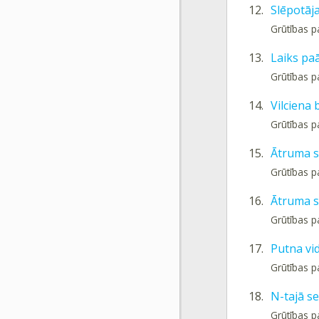
12.
Slēpotāj
Grūtības p
13.
Laiks pa
Grūtības p
14.
Vilciena
Grūtības 
15.
Ātruma s
Grūtības 
16.
Ātruma s
Grūtības p
17.
Putna vi
Grūtības p
18.
N-tajā se
Grūtības p