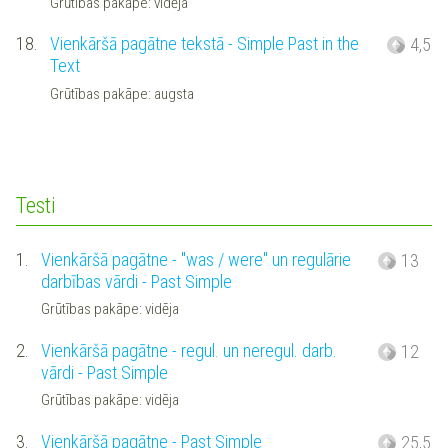
Grūtības pakāpe: vidēja
18.
Vienkāršā pagātne tekstā - Simple Past in the
4,5
Text
Grūtības pakāpe: augsta
Testi
1.
Vienkāršā pagātne - "was / were" un regulārie
13
darbības vārdi - Past Simple
Grūtības pakāpe: vidēja
2.
Vienkāršā pagātne - regul. un neregul. darb.
12
vārdi - Past Simple
Grūtības pakāpe: vidēja
3.
Vienkāršā pagātne - Past Simple
25,5