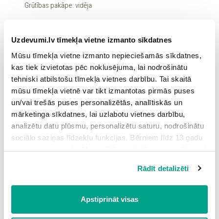
Grūtības pakāpe: vidēja
8.
Signālvārdi vienkāršajā pagātnē - Signal Words
1,5
in the Simple Past
Uzdevumi.lv tīmekļa vietne izmanto sīkdatnes
Grūtības pakāpe: zema
Mūsu tīmekļa vietne izmanto nepieciešamās sīkdatnes,
kas tiek izvietotas pēc noklusējuma, lai nodrošinātu
9.
Tagadne un pagātne, aizpildīšanas uzdevums -
1,5
tehniski atbilstošu tīmekļa vietnes darbību. Tai skaitā
Simple Present and Past
mūsu tīmekļa vietnē var tikt izmantotas pirmās puses
Grūtības pakāpe: vidēja
un/vai trešās puses personalizētās, analītiskās un
10.
Apgalvojuma teikumu veidošana - Affirmative
2
mārketinga sīkdatnes, lai uzlabotu vietnes darbību,
Sentences
analizētu datu plūsmu, personalizētu saturu, nodrošinātu
sociālo saziņas līdzekļu funkcijas. Bērniem līdz 13 gadu
Grūtības pakāpe: vidēja
vecumam pirms izvēles veikšanas ir jāprasa vecāka vai
11.
Apgalvojuma un nolieguma teikumi - Affirmative
2
likumiskā aizbildņa piekrišana.
Rādīt detalizēti
and Negative Sentences
Spiežot uz pogas “Apstiprināt visas”, Jūs piekrītat visām
Grūtības pakāpe: augsta
sīkdatnēm, kas atrodas šajā tīmekļa vietnē, ieskaitot
trešo pušu mārketinga sīkdatnes. Spiežot uz pogas
Apstiprināt visas
12.
Jautājumi un īsās atbildes par tabulu -
3
“Noraidīt”, Jūs atsakāties no visām sīkdatnēm tīmekļa
Questions and Short Answers