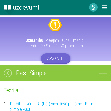
Uzmanību!
Pieejami jaunāki mācību
materiāli pēc Skola2030 programmas.
APSKATĪT
Past Simple
Teorija
1.
Darbības vārda BE (būt) vienkāršā pagātne - BE in the
Simple Past