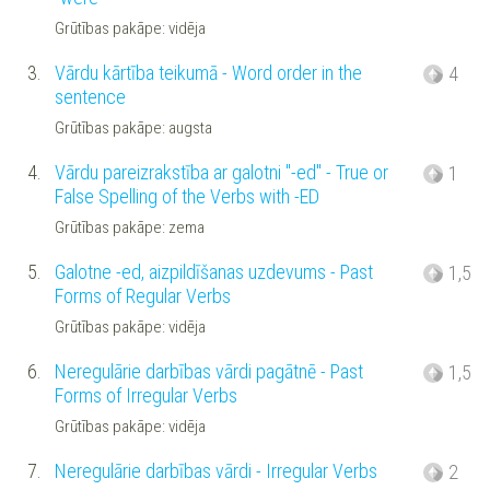
Grūtības pakāpe: vidēja
3.
Vārdu kārtība teikumā - Word order in the
4
sentence
Grūtības pakāpe: augsta
4.
Vārdu pareizrakstība ar galotni "-ed" - True or
1
False Spelling of the Verbs with -ED
Grūtības pakāpe: zema
5.
Galotne -ed, aizpildīšanas uzdevums - Past
1,5
Forms of Regular Verbs
Grūtības pakāpe: vidēja
6.
Neregulārie darbības vārdi pagātnē - Past
1,5
Forms of Irregular Verbs
Grūtības pakāpe: vidēja
7.
Neregulārie darbības vārdi - Irregular Verbs
2