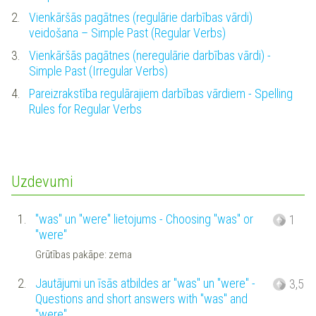
2.
Vienkāršās pagātnes (regulārie darbības vārdi)
veidošana – Simple Past (Regular Verbs)
3.
Vienkāršās pagātnes (neregulārie darbības vārdi) -
Simple Past (Irregular Verbs)
4.
Pareizrakstība regulārajiem darbības vārdiem - Spelling
Rules for Regular Verbs
Uzdevumi
1.
"was" un "were" lietojums - Choosing "was" or
1
"were"
Grūtības pakāpe: zema
2.
Jautājumi un īsās atbildes ar "was" un "were" -
3,5
Questions and short answers with "was" and
"were"