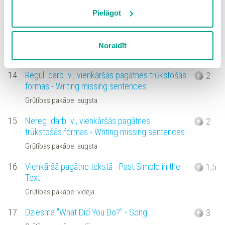
vietnē, izņemot “Nepieciešamās” sīkdatnes, kuru
Grūtības pakāpe: vidēja
izmantošanai nav nepieciešams iegūt lietotāja piekrišanu.
Pielāgot
Spiežot uz pogas “Apstiprināt izvēlētās”, Jūs varat mainīt
13.
Jautājumi un atbildes par tabulu - Questions and
2
sīkdatņu iestatījumus. Lietotājam ir iespēja iepazīties ar
answers
Noraidīt
detalizētu
sīkdatņu politiku
un ir iespēja atsaukt savu
Grūtības pakāpe: augsta
piekrišanu sadaļā “Sīkdatņu iestatījumi”.
14.
Regul. darb. v., vienkāršās pagātnes trūkstošās
2
formas - Writing missing sentences
Grūtības pakāpe: augsta
15.
Nereg. darb. v., vienkāršās pagātnes
2
trūkstošās formas - Writing missing sentences
Grūtības pakāpe: augsta
16.
Vienkāršā pagātne tekstā - Past Simple in the
1,5
Text
Grūtības pakāpe: vidēja
17.
Dziesma "What Did You Do?" - Song
3