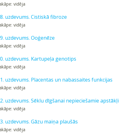
akāpe: vidēja
18. uzdevums. Cistiskā fibroze
akāpe: vidēja
 19. uzdevums. Ooģenēze
akāpe: vidēja
 20. uzdevums. Kartupeļa genotips
akāpe: vidēja
21. uzdevums. Placentas un nabassaites funkcijas
akāpe: vidēja
22. uzdevums. Sēklu dīgšanai nepieciešamie apstākļi
akāpe: vidēja
 23. uzdevums. Gāzu maiņa plaušās
akāpe: vidēja