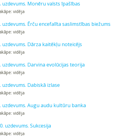
4. uzdevums. Monēru valsts īpašības
akāpe: vidēja
5. uzdevums. Ērču encefalīta saslimstības biežums
akāpe: vidēja
6. uzdevums. Dārza kaitēkļu noteicējs
akāpe: vidēja
7. uzdevums. Darvina evolūcijas teorija
akāpe: vidēja
8. uzdevums. Dabiskā izlase
akāpe: vidēja
 9. uzdevums. Augu audu kultūru banka
akāpe: vidēja
10. uzdevums. Sukcesija
akāpe: vidēja