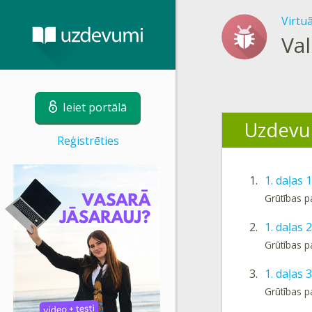
Virtu
Val
Ieiet portālā
Uzdevu
Reģistrēties
1.
1. daļas 
Grūtības p
2.
1. daļas
Grūtības p
3.
1. daļas
Grūtības p