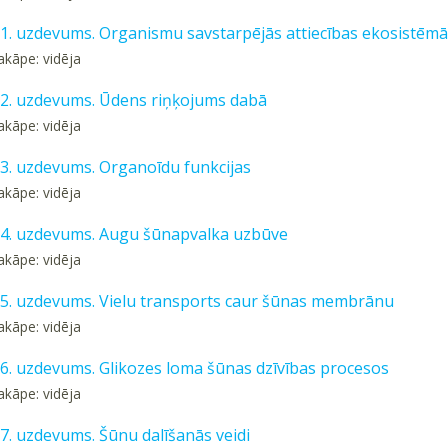
 11. uzdevums. Organismu savstarpējās attiecības ekosistēmā
akāpe: vidēja
 12. uzdevums. Ūdens riņķojums dabā
akāpe: vidēja
 13. uzdevums. Organoīdu funkcijas
akāpe: vidēja
 14. uzdevums. Augu šūnapvalka uzbūve
akāpe: vidēja
 15. uzdevums. Vielu transports caur šūnas membrānu
akāpe: vidēja
 16. uzdevums. Glikozes loma šūnas dzīvības procesos
akāpe: vidēja
17. uzdevums. Šūnu dalīšanās veidi