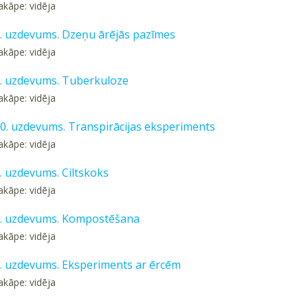
akāpe: vidēja
 8. uzdevums. Dzeņu ārējās pazīmes
akāpe: vidēja
 9. uzdevums. Tuberkuloze
akāpe: vidēja
 10. uzdevums. Transpirācijas eksperiments
akāpe: vidēja
1. uzdevums. Ciltskoks
akāpe: vidēja
 2. uzdevums. Kompostēšana
akāpe: vidēja
 3. uzdevums. Eksperiments ar ērcēm
akāpe: vidēja