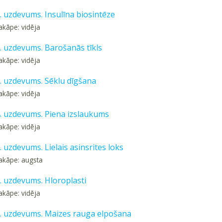
1. uzdevums. Insulīna biosintēze
akāpe: vidēja
2. uzdevums. Barošanās tīkls
akāpe: vidēja
3. uzdevums. Sēklu dīgšana
akāpe: vidēja
 4. uzdevums. Piena izslaukums
akāpe: vidēja
5. uzdevums. Lielais asinsrites loks
akāpe: augsta
6. uzdevums. Hloroplasti
akāpe: vidēja
 7. uzdevums. Maizes rauga elpošana