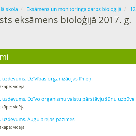
ālā skola
Eksāmens un monitoringa darbs bioloģijā
12
sts eksāmens bioloģijā 2017. g.
mi
1. uzdevums. Dzīvības organizācijas līmeņi
akāpe: vidēja
 2. uzdevums. Dzīvo organismu valstu pārstāvju šūnu uzbūve
akāpe: vidēja
 3. uzdevums. Augu ārējās pazīmes
akāpe: vidēja