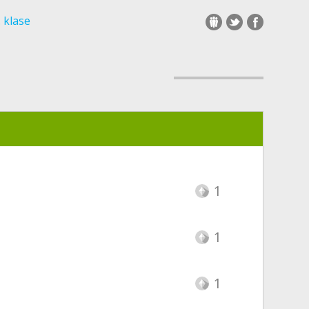
. klase
1
1
1