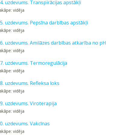
24. uzdevums. Transpirācijas apstākļi
akāpe: vidēja
25. uzdevums. Pepsīna darbības apstākļi
akāpe: vidēja
 26. uzdevums. Amilāzes darbības atkarība no pH
akāpe: vidēja
 27. uzdevums. Termoregulācija
akāpe: vidēja
28. uzdevums. Refleksa loks
akāpe: vidēja
29. uzdevums. Viroterapija
akāpe: vidēja
30. uzdevums. Vakcīnas
akāpe: vidēja