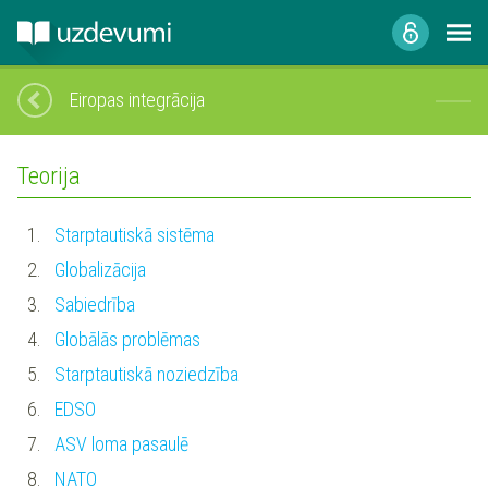
Eiropas integrācija
Teorija
1.
Starptautiskā sistēma
2.
Globalizācija
3.
Sabiedrība
4.
Globālās problēmas
5.
Starptautiskā noziedzība
6.
EDSO
7.
ASV loma pasaulē
8.
NATO