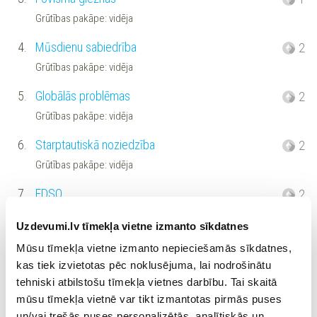
Grūtības pakāpe: vidēja
4.
Mūsdienu sabiedrība
2
Grūtības pakāpe: vidēja
5.
Globālās problēmas
2
Grūtības pakāpe: vidēja
6.
Starptautiskā noziedzība
2
Grūtības pakāpe: vidēja
7.
EDSO
2
Grūtības pakāpe: vidēja
Uzdevumi.lv tīmekļa vietne izmanto sīkdatnes
8.
ASV un to loma pasaulē
2
Mūsu tīmekļa vietne izmanto nepieciešamās sīkdatnes,
Grūtības pakāpe: vidēja
kas tiek izvietotas pēc noklusējuma, lai nodrošinātu
tehniski atbilstošu tīmekļa vietnes darbību. Tai skaitā
9.
NATO
2
mūsu tīmekļa vietnē var tikt izmantotas pirmās puses
Grūtības pakāpe: vidēja
un/vai trešās puses personalizētās, analītiskās un