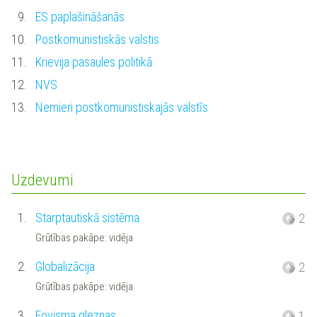
9.
ES paplašināšanās
10.
Postkomunistiskās valstis
11.
Krievija pasaules politikā
12.
NVS
13.
Nemieri postkomunistiskajās valstīs
Uzdevumi
1.
Starptautiskā sistēma
2
Grūtības pakāpe: vidēja
2.
Globalizācija
2
Grūtības pakāpe: vidēja
3.
Fovisma gleznas
1