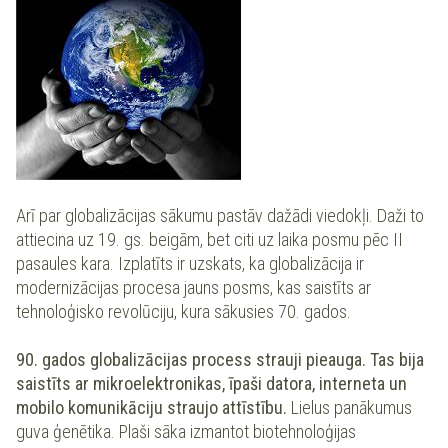
Arī par globalizācijas sākumu pastāv dažādi viedokļi. Daži to
attiecina uz 19. gs. beigām, bet citi uz laika posmu pēc II
pasaules kara. Izplatīts ir uzskats, ka globalizācija ir
modernizācijas procesa jauns posms, kas saistīts ar
tehnoloģisko revolūciju, kura sākusies 70. gados.
90. gados globalizācijas process strauji pieauga. Tas bija
saistīts ar mikroelektronikas, īpaši datora, interneta un
mobilo komunikāciju straujo attīstību.
Lielus panākumus
guva ģenētika. Plaši sāka izmantot biotehnoloģijas