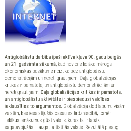
Antiglobālistu darbība īpaši aktīva kļuva 90. gadu beigās
un 21. gadsimta sākumā,
kad neviens lielāka mēroga
ekonomiskas pasākums neiztika bez antiglobālistu
demonstrācijām un nereti grautiņiem. Daļa globalizācijas
kritikas ir pamatota, un antiglobālistu demonstrācijām un
nereti grautiņiem.
Daļa globalizācijas kritikas ir pamatota,
un antiglobālistu aktivitāte ir piespiedusi valdības
ieklausīties to argumentos.
Globalizācija dod labumu visām
valstīm, kas iesaistījušās pasaules tirdzniecībā, tomēr
lielākus ienākumus gūst valstis, kuras tai ir labāk
sagatavojušās – augsti attīstītās valstis. Rezultātā pieaug