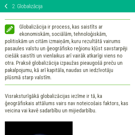
2.
Globalizācija
Globalizācija
ir process, kas saistīts ar
ekonomiskām, sociālām, tehnoloģiskām,
politiskām un citām izmaiņām, kuru rezultātā vairums
pasaules valstu un ģeogrāfisko reģionu kļūst savstarpēji
ciešāk saistīti un vienlaikus arī vairāk atkarīgi viens no
otra. Praksē globalizācija izpaužas pieaugošā preču un
pakalpojumu, kā arī kapitāla, naudas un iedzīvotāju
plūsmā starp valstīm.
Visraksturīgākā globalizācijas iezīme ir tā, ka
ģeogrāfiskais attālums vairs nav noteicošais faktors, kas
veicina vai kavē sadarbību un mijiedarbību.