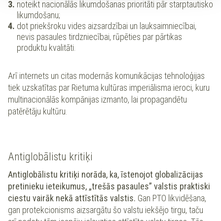
noteikt nacionālās likumdošanas prioritāti pār starptautisko
likumdošanu;
dot priekšroku vides aizsardzībai un lauksaimniecībai,
nevis pasaules tirdzniecībai, rūpēties par pārtikas
produktu kvalitāti.
Arī internets un citas modernās komunikācijas tehnoloģijas
tiek uzskatītas par Rietuma kultūras imperiālisma ieroci, kuru
multinacionālās kompānijas izmanto, lai propagandētu
patērētāju kultūru.
Antiglobālistu kritiķi
Antiglobālistu kritiķi norāda, ka, īstenojot globalizācijas
pretinieku ieteikumus, „trešās pasaules” valstis praktiski
ciestu vairāk nekā attīstītās valstis.
Gan PTO likvidēšana,
gan protekcionisms aizsargātu šo valstu iekšējo tirgu, taču