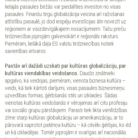
lielajās pasaules biržās var piedalīties investori no visas
pasaules. Finanšu tirgu globalizācija veicina arī ražošanas
attīstību pasaulē, jo dod iespēju investīcijas ātri novirzīt uz
reģioniem ar visizdevīgākajiem nosacījumiem. Taču preču
tirdzniecībai joprojām galvenokārt ir reģionāls raksturs.
Piemēram, lielākā daļa ES valstu tirdzniecības notiek
savienības ietvaros.
Pastāv arī dažādi uzskati par kultūras globalizāciju, par
kultūras viendabības veidošanos.
Daudzi zinātnieki
apgalvo, ka veidojas, piemēram, vienota biznesa kultūra –
veids, kā tiek kārtoti darījumi, visas pasaules biznesmeņu
uzvedības formas, ģērbšanās stils un izklaides. Šādas
vienotas kultūras veidošanās ir vērojamas arī citu profesiju
vai sociālo grupu pārstāvjiem. Parasti tiek likta vienlīdzības
zīme starp kultūras globalizāciju un amerikanizāciju, ar to
pārsvarā saprotot patēriņa kultūru – kā cilvēki ģērbjas, ko ēd
un kā izklaidējas. Tomēr joprojām ir svarīgas arī nacionālās