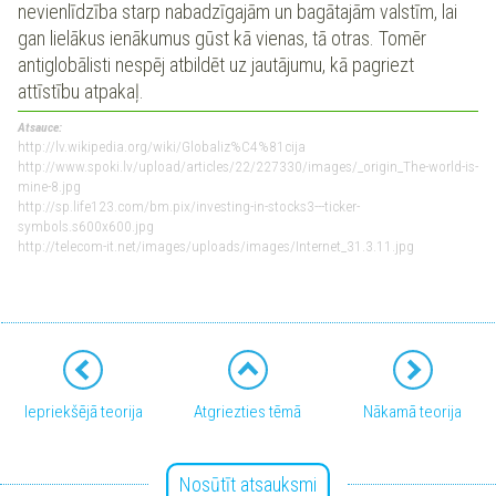
nevienlīdzība starp nabadzīgajām un bagātajām valstīm, lai
gan lielākus ienākumus gūst kā vienas, tā otras. Tomēr
antiglobālisti nespēj atbildēt uz jautājumu, kā pagriezt
attīstību atpakaļ.
Atsauce:
http://lv.wikipedia.org/wiki/Globaliz%C4%81cija
http://www.spoki.lv/upload/articles/22/227330/images/_origin_The-world-is-
mine-8.jpg
http://sp.life123.com/bm.pix/investing-in-stocks3---ticker-
symbols.s600x600.jpg
http://telecom-it.net/images/uploads/images/Internet_31.3.11.jpg
Iepriekšējā teorija
Atgriezties tēmā
Nākamā teorija
Nosūtīt atsauksmi