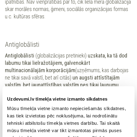
īpatnības. Nav vienprātības par to, cik lielā mērā globalizācija
skar morāles normas, ģimeni, sociālās organizācijas formas
u.c. kultūras sfēras.
Antiglobālisti
Antiglobālisti
(globalizācijas pretinieki)
uzskata, ka tā dod
labumu tikai lielražotājiem, galvenokārt
multinacionālajām korporācijām
(uzņēmums, kas darbojas
ne tikai savā valstī, bet arī citās)
un augsti attīstītajām
valstīm, bet jaunattīstības valstīm nes tikai ļaunumu.
Uzdevumi.lv tīmekļa vietne izmanto sīkdatnes
Viņi globalizāciju vērtē kā Ziemeļu un Dienvidu konflikta
izpausmi. Multinacionālās korporācijas ekspluatējot „trešās
Mūsu tīmekļa vietne izmanto nepieciešamās sīkdatnes,
pasaules” valstis un tās esot vainojamas dabas resursu
kas tiek izvietotas pēc noklusējuma, lai nodrošinātu
pārlieku intensīvā izmantošanās un vides degradācijā, kā arī
tehniski atbilstošu tīmekļa vietnes darbību. Tai skaitā
patērētāju kultūras izplatīšanā. Globalizācija graujot arī valsts
mūsu tīmekļa vietnē var tikt izmantotas pirmās puses
suverenitāti un nacionālo kultūru. Finanšu tirgus globalizācija