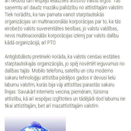
arī nedotu tām iespēju ielauzties attīstīto valstu tirgos. Tās
saņemtu arī daudz mazāku palīdzību no attīstītajām valstīm.
Tiek norādīts, ka nav pamata vainot starptautiskās
organizācijas un multinacionālās korporācijas par to, ka tās
ierobežo valsts suverenitātes tiesības, jo valstu valdības,
nevis multinacionālās korporācijas izlemj par valsts dalību
kādā organizācijā, arī PTO.
Antiglobālistu pretinieki norāda, ka valstis cenšas iestāties
starptautiskajās organizācijās, jo spēj novērtēt ieguvumus no
dalības tajās. Mobilo telefonu, satelītu un citu moderno
sakaru tehnoloģiju attīstība pēdējos gados ir devusi lielu
labumu valstīm, kurās bija vāji attīstītas parastās sakaru
līnijas. Savukārt internets veicina, piemēram, tūrisma
attīstību, kā arī iespējas izglītoties un tādējādi dod labumu ne
tikai attīstītajām, bet arī mazattīstītajām valstīm.