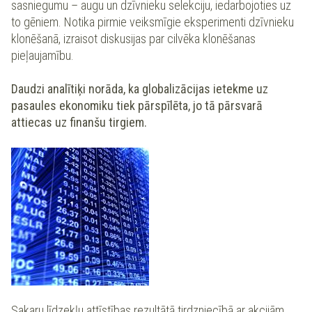
sasniegumu – augu un dzīvnieku selekciju, iedarbojoties uz
to gēniem. Notika pirmie veiksmīgie eksperimenti dzīvnieku
klonēšanā, izraisot diskusijas par cilvēka klonēšanas
pieļaujamību.
Daudzi analītiķi norāda, ka globalizācijas ietekme uz
pasaules ekonomiku tiek pārspīlēta, jo tā pārsvarā
attiecas uz finanšu tirgiem.
Sakaru līdzekļu attīstības rezultātā tirdzniecībā ar akcijām