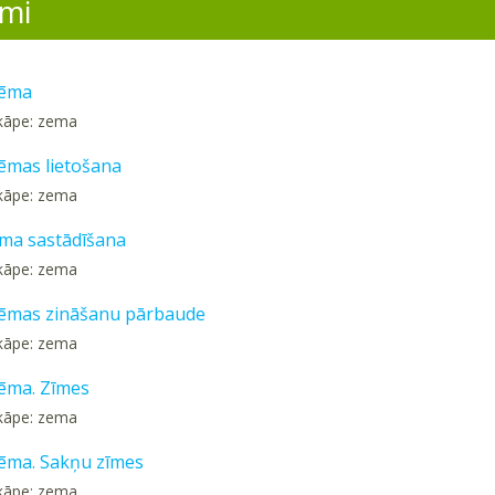
mi
rēma
kāpe: zema
rēmas lietošana
kāpe: zema
ma sastādīšana
kāpe: zema
rēmas zināšanu pārbaude
kāpe: zema
rēma. Zīmes
kāpe: zema
rēma. Sakņu zīmes
kāpe: zema