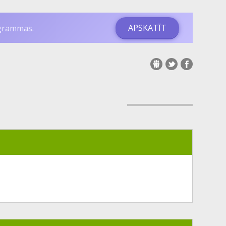
APSKATĪT
ogrammas.