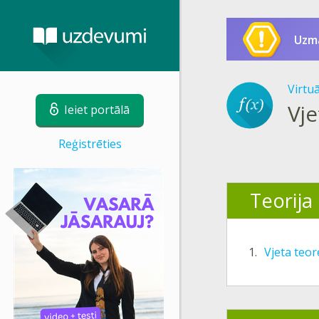
Uzm
Virtu
Vj
Ieiet portālā
Reģistrēties
Teorija
1.
Vjeta teo