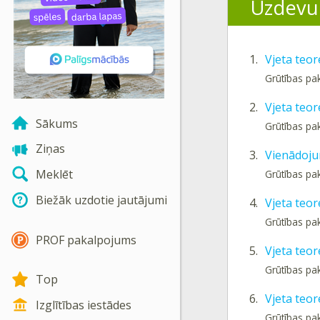
Uzdevu
1.
Vjeta teo
Grūtības pa
2.
Vjeta teo
Sākums
Grūtības pa
Ziņas
3.
Vienādoju
Meklēt
Grūtības pa
Biežāk uzdotie jautājumi
4.
Vjeta teo
Grūtības pa
PROF pakalpojums
5.
Vjeta teo
Grūtības pa
Top
6.
Vjeta teo
Izglītības iestādes
Grūtības pa