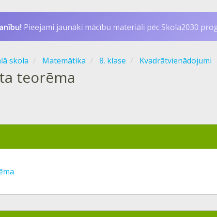
anību!
Pieejami jaunāki mācību materiāli pēc Skola2030 pr
ālā skola
Matemātika
8. klase
Kvadrātvienādojumi
eta teorēma
rēma