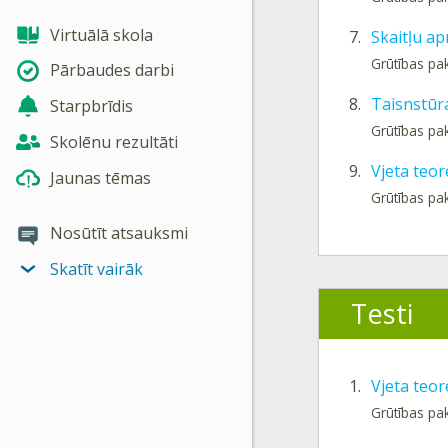
Virtuālā skola
7.
Skaitļu a
Grūtības pa
Pārbaudes darbi
8.
Taisnstūr
Starpbrīdis
Grūtības pa
Skolēnu rezultāti
9.
Vjeta teo
Jaunas tēmas
Grūtības pa
Nosūtīt atsauksmi
Skatīt vairāk
Testi
1.
Vjeta teo
Grūtības pa