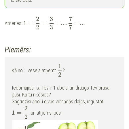
2
3
7
1
=
=
=
....
=
...
Atceries:
2
3
7
Piemērs:
1
Kā no 1 vesela atņemt
?
2
Iedomājies, ka Tev ir 1 ābols, un draugs Tev prasa
pusi. Kā tu rīkosies?
Sagriezīsi ābolu divās vienādās daļās, iegūstot
2
1
=
, un atņemsi pusi.
2