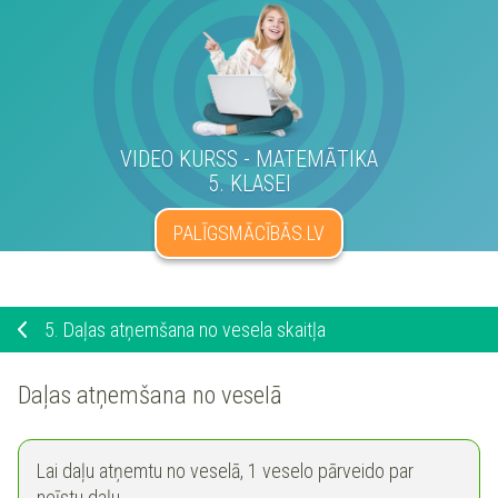
VIDEO KURSS - MATEMĀTIKA
5. KLASEI
PALĪGSMĀCĪBĀS.LV
5.
Daļas atņemšana no vesela skaitļa
Daļas atņemšana no veselā
Lai daļu atņemtu no veselā, 1 veselo pārveido par
neīstu daļu.