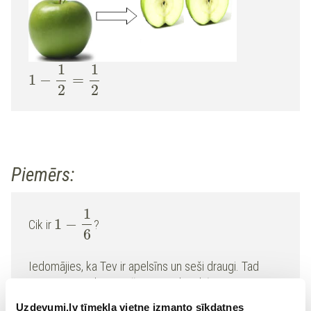
1
1
1
−
=
2
2
Piemērs:
1
1
−
Cik ir
?
6
Iedomājies, ka Tev ir apelsīns un seši draugi. Tad
sagriezīsi apelsīnu sešās vienādās daļās.
6
1
=
Uzdevumi.lv tīmekļa vietne izmanto sīkdatnes
Šoreiz
. Mazinātāja
saucējs
parāda, cik daļās