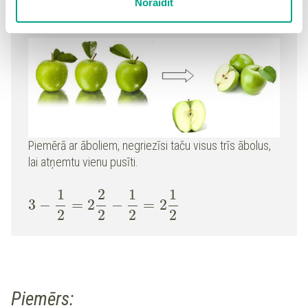
Noraidīt
detalizētu
sīkdatņu politiku
un ir iespēja atsaukt savu
Ja veselo ir vairāk par 1,
par neīstu daļu pārveido
piekrišanu sadaļā “Sīkdatņu iestatījumi”.
tikai 1 veselo
.
Piemērā ar āboliem, negriezīsi taču visus trīs ābolus,
lai atņemtu vienu pusīti.
1
2
1
1
3
−
=
2
−
=
2
2
2
2
2
Piemērs: