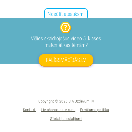
Nosūtīt atsauksmi
Vēlies skaidrojošus video 5. klases
matemātikas tēmām?
PALĪGSMĀCĪBĀS.LV
Copyright © 2026 SIA Uzdevumi.lv
Kontakti
Lietošanas noteikumi
Privātuma politika
Sīkdatņu iestatījumi