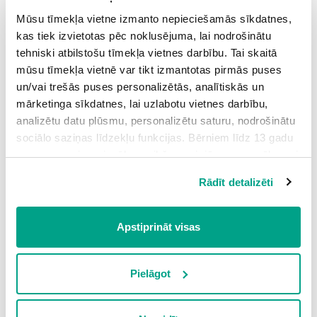
6
Mūsu tīmekļa vietne izmanto nepieciešamās sīkdatnes,
veselais ir jāsagriež.
kas tiek izvietotas pēc noklusējuma, lai nodrošinātu
tehniski atbilstošu tīmekļa vietnes darbību. Tai skaitā
mūsu tīmekļa vietnē var tikt izmantotas pirmās puses
un/vai trešās puses personalizētās, analītiskās un
mārketinga sīkdatnes, lai uzlabotu vietnes darbību,
analizētu datu plūsmu, personalizētu saturu, nodrošinātu
1
6
1
5
1
−
=
−
=
sociālo saziņas līdzekļu funkcijas. Bērniem līdz 13 gadu
Darbība:
6
6
6
6
vecumam pirms izvēles veikšanas ir jāprasa vecāka vai
likumiskā aizbildņa piekrišana.
Rādīt detalizēti
Spiežot uz pogas “Apstiprināt visas”, Jūs piekrītat visām
sīkdatnēm, kas atrodas šajā tīmekļa vietnē, ieskaitot
trešo pušu mārketinga sīkdatnes. Spiežot uz pogas
Apstiprināt visas
Piemērs:
“Noraidīt”, Jūs atsakāties no visām sīkdatnēm tīmekļa
vietnē, izņemot “Nepieciešamās” sīkdatnes, kuru
izmantošanai nav nepieciešams iegūt lietotāja piekrišanu.
Pielāgot
1
3
−
Cik ir
?
Spiežot uz pogas “Apstiprināt izvēlētās”, Jūs varat mainīt
2
sīkdatņu iestatījumus. Lietotājam ir iespēja iepazīties ar