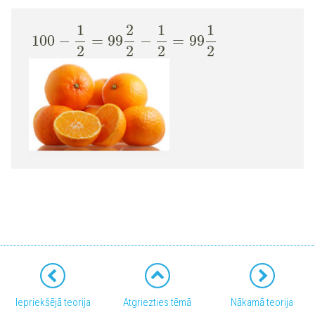
1
2
1
1
100
−
=
99
−
=
99
2
2
2
2
Iepriekšējā teorija
Atgriezties tēmā
Nākamā teorija