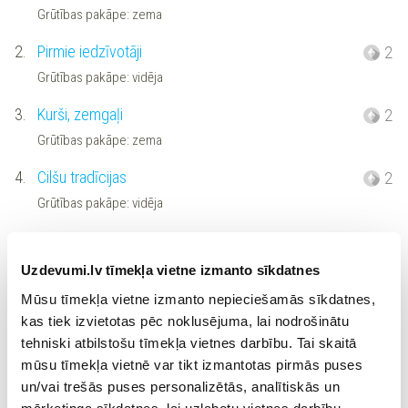
Grūtības pakāpe: zema
2.
Pirmie iedzīvotāji
2
Grūtības pakāpe: vidēja
3.
Kurši, zemgaļi
2
Grūtības pakāpe: zema
4.
Cilšu tradīcijas
2
Grūtības pakāpe: vidēja
5.
Pilskalns
2
Grūtības pakāpe: zema
Uzdevumi.lv tīmekļa vietne izmanto sīkdatnes
Mūsu tīmekļa vietne izmanto nepieciešamās sīkdatnes,
6.
Ezerpilis
2
kas tiek izvietotas pēc noklusējuma, lai nodrošinātu
Grūtības pakāpe: vidēja
tehniski atbilstošu tīmekļa vietnes darbību. Tai skaitā
7.
Senlatviešu reliģijas formas
mūsu tīmekļa vietnē var tikt izmantotas pirmās puses
2
un/vai trešās puses personalizētās, analītiskās un
Grūtības pakāpe: vidēja