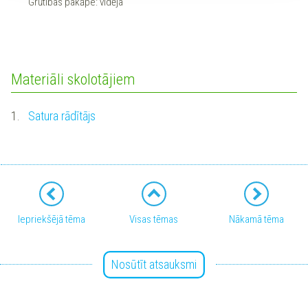
Grūtības pakāpe: vidēja
Materiāli skolotājiem
1.
Satura rādītājs
Iepriekšējā tēma
Visas tēmas
Nākamā tēma
Nosūtīt atsauksmi