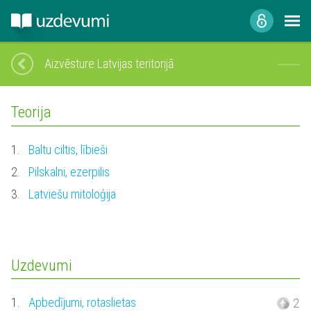
Aizvēsture Latvijas teritorijā
Teorija
1.
Baltu ciltis, lībieši
2.
Pilskalni, ezerpilis
3.
Latviešu mitoloģija
Uzdevumi
1.
Apbedījumi, rotaslietas
2