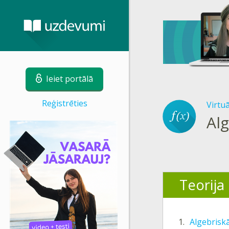
Ieiet portālā
Reģistrēties
Virtu
Al
Teorija
1.
Algebris