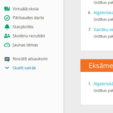
Grūtības pa
Virtuālā skola
6.
Algebrisk
Pārbaudes darbi
Grūtības pa
Starpbrīdis
7.
Vairāku v
Skolēnu rezultāti
Grūtības pa
Jaunas tēmas
Nosūtīt atsauksmi
Eksāme
Skatīt vairāk
1.
Algebris
Grūtības pa