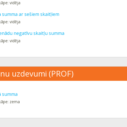
kāpe: vidēja
a summa ar sešiem skaitļiem
kāpe: vidēja
ienādu negatīvu skaitļu summa
kāpe: vidēja
nu uzdevumi (PROF)
kā summa
kāpe: zema