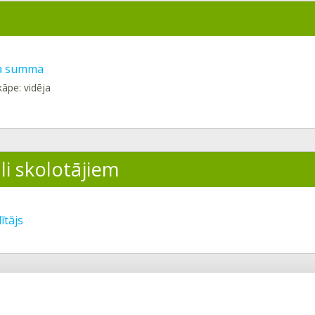
ka summa
kāpe: vidēja
li skolotājiem
ītājs