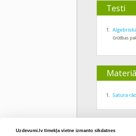
Testi
1.
Algebris
Grūtības pa
Materiā
1.
Satura rād
Uzdevumi.lv tīmekļa vietne izmanto sīkdatnes