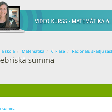
VIDEO KURSS - MATEMĀTIKA 6.
ālā skola
Matemātika
6. klase
Racionālu skaitļu sa
gebriskā summa
kā summa