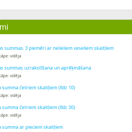
mi
s summas. 3 piemēri ar nelieliem veseliem skaitļiem
kāpe: vidēja
as summas uzrakstīšana un aprēķināšana
kāpe: vidēja
 summa četriem skaitļiem (līdz 10)
kāpe: vidēja
 summa četriem skaitļiem (līdz 30)
kāpe: vidēja
a summa ar pieciem skaitļiem