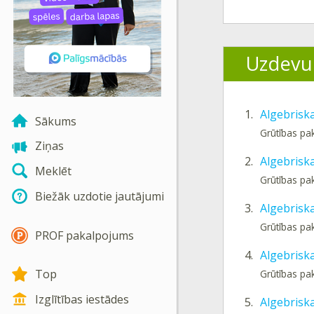
Uzdevu
1.
Algebriska
Sākums
Grūtības pa
Ziņas
2.
Algebrisk
Meklēt
Grūtības pa
Biežāk uzdotie jautājumi
3.
Algebriska
Grūtības pa
PROF pakalpojums
4.
Algebriska
Top
Grūtības pa
Izglītības iestādes
5.
Algebrisk