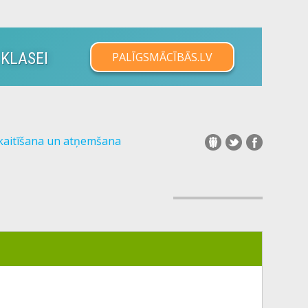
 KLASEI
PALĪGSMĀCĪBĀS.LV
skaitīšana un atņemšana