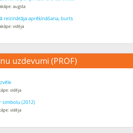
akāpe: augsta
 reizinātāja aprēķināšana, burts
akāpe: vidēja
nu uzdevumi (PROF)
zvēle
kāpe: vidēja
r simbolu (2012)
kāpe: vidēja