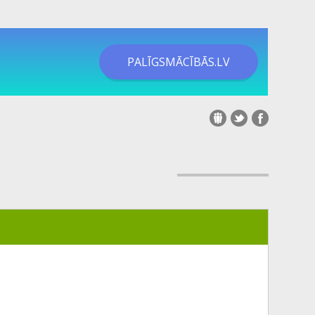
PALĪGSMĀCĪBĀS.LV