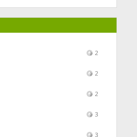
2
2
2
3
3