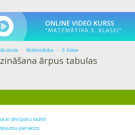
ONLINE VIDEO KURSS
"MATEMĀTIKA 3. KLASEI"
ālā skola
Matemātika
3. klase
izināšana ārpus tabulas
a ar divciparu skaitli
devumu pieraksts