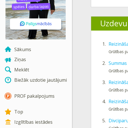
Uzdevu
1.
Reizināš
Sākums
Grūtības 
Ziņas
2.
Summas r
Meklēt
Grūtības p
Biežāk uzdotie jautājumi
3.
Reizināša
Grūtības p
PROF pakalpojums
4.
Reizināša
Grūtības p
Top
5.
Divciparu
Izglītības iestādes