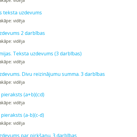
akāpe: vidēja
s teksta uzdevums
akāpe: vidēja
zdevums 2 darbības
akāpe: vidēja
ijas. Teksta uzdevums (3 darbības)
akāpe: vidēja
zdevums. Divu reizinājumu summa. 3 darbības
akāpe: vidēja
s pieraksts (a+b)(c:d)
akāpe: vidēja
s pieraksts (a-b)(c-d)
akāpe: vidēja
zdevums par pirkšanu. 3 darbības