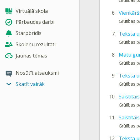
Grūtības p
Virtuālā skola
6.
Vienkārš
Grūtības p
Pārbaudes darbi
Starpbrīdis
7.
Teksta u
Grūtības p
Skolēnu rezultāti
8.
Matu gum
Jaunas tēmas
Grūtības p
Nosūtīt atsauksmi
9.
Teksta u
Skatīt vairāk
Grūtības p
10.
Saistītai
Grūtības p
11.
Saistītai
Grūtības p
12.
Teksta u