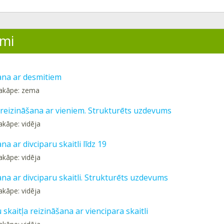
mi
ana ar desmitiem
pakāpe: zema
eizināšana ar vieniem. Strukturēts uzdevums
akāpe: vidēja
na ar divciparu skaitli līdz 19
akāpe: vidēja
na ar divciparu skaitli. Strukturēts uzdevums
akāpe: vidēja
 skaitļa reizināšana ar viencipara skaitli