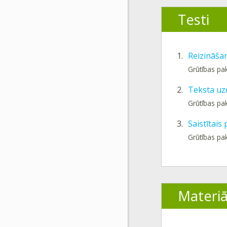
Testi
1.
Reizināša
Grūtības pa
2.
Teksta uz
Grūtības pa
3.
Saistītais
Grūtības pa
Materiā