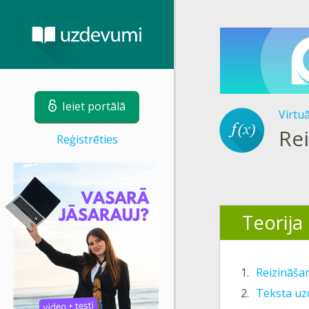
Ieiet portālā
Virtu
Re
Reģistrēties
Teorija
1.
Reizināšan
2.
Teksta uz