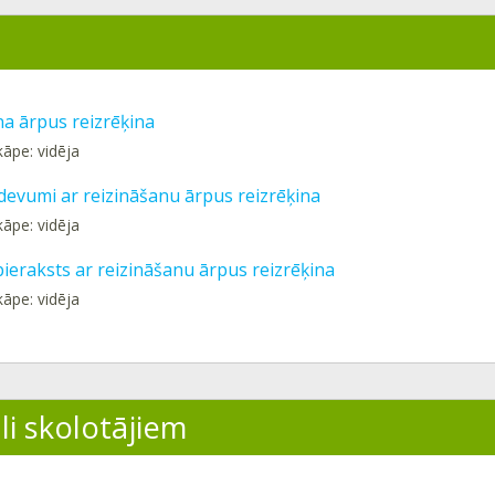
na ārpus reizrēķina
kāpe: vidēja
devumi ar reizināšanu ārpus reizrēķina
kāpe: vidēja
 pieraksts ar reizināšanu ārpus reizrēķina
kāpe: vidēja
li skolotājiem