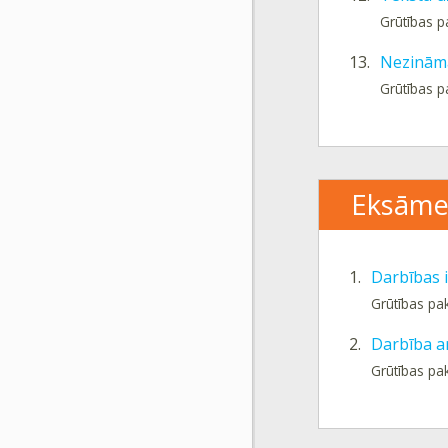
Grūtības p
13.
Nezināmā
Grūtības p
Eksāme
1.
Darbības i
Grūtības pa
2.
Darbība a
Grūtības pa