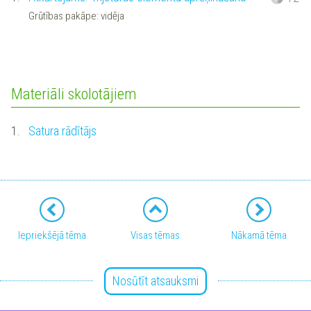
Grūtības pakāpe: vidēja
Materiāli skolotājiem
1.
Satura rādītājs
Iepriekšējā tēma
Visas tēmas
Nākamā tēma
Nosūtīt atsauksmi