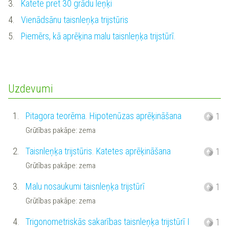
3.
Katete pret 30 grādu leņķi
4.
Vienādsānu taisnleņķa trijstūris
5.
Piemērs, kā aprēķina malu taisnleņķa trijstūrī.
Uzdevumi
1.
Pitagora teorēma. Hipotenūzas aprēķināšana
1
Grūtības pakāpe: zema
2.
Taisnleņķa trijstūris. Katetes aprēķināšana
1
Grūtības pakāpe: zema
3.
Malu nosaukumi taisnleņķa trijstūrī
1
Grūtības pakāpe: zema
4.
Trigonometriskās sakarības taisnleņķa trijstūrī I
1