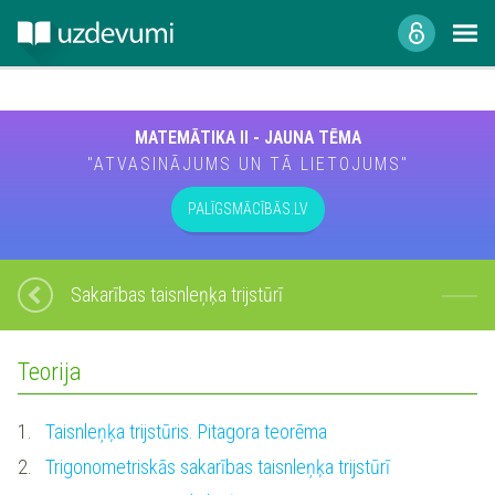
MATEMĀTIKA II - JAUNA TĒMA
"ATVASINĀJUMS UN TĀ LIETOJUMS"
PALĪGSMĀCĪBĀS.LV
Sakarības taisnleņķa trijstūrī
Teorija
1.
Taisnleņķa trijstūris. Pitagora teorēma
2.
Trigonometriskās sakarības taisnleņķa trijstūrī