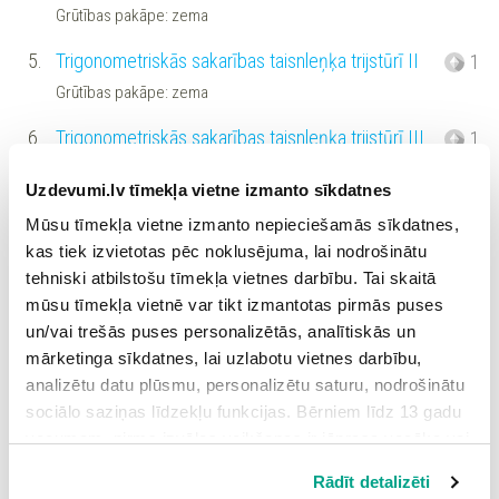
Grūtības pakāpe: zema
5.
Trigonometriskās sakarības taisnleņķa trijstūrī II
1
Grūtības pakāpe: zema
6.
Trigonometriskās sakarības taisnleņķa trijstūrī III
1
Grūtības pakāpe: zema
Uzdevumi.lv tīmekļa vietne izmanto sīkdatnes
7.
Sinuss un kosinuss
1
Mūsu tīmekļa vietne izmanto nepieciešamās sīkdatnes,
Grūtības pakāpe: zema
kas tiek izvietotas pēc noklusējuma, lai nodrošinātu
tehniski atbilstošu tīmekļa vietnes darbību. Tai skaitā
8.
Tangenss taisnleņķa trijstūrī
4
mūsu tīmekļa vietnē var tikt izmantotas pirmās puses
Grūtības pakāpe: zema
un/vai trešās puses personalizētās, analītiskās un
mārketinga sīkdatnes, lai uzlabotu vietnes darbību,
9.
Katetes aprēķināšana (45 grādi)
1
analizētu datu plūsmu, personalizētu saturu, nodrošinātu
Grūtības pakāpe: vidēja
sociālo saziņas līdzekļu funkcijas. Bērniem līdz 13 gadu
vecumam pirms izvēles veikšanas ir jāprasa vecāka vai
10.
Pieraksts malas aprēķināšanai
2
likumiskā aizbildņa piekrišana.
Grūtības pakāpe: zema
Rādīt detalizēti
Spiežot uz pogas “Apstiprināt visas”, Jūs piekrītat visām