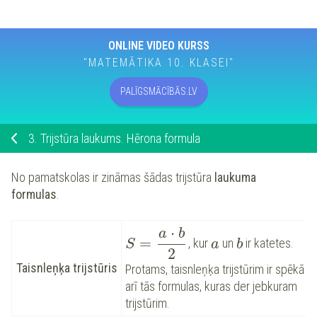
ONLINE VIDEO KURSS
"MATEMĀTIKA 10. KLASEI"
PALĪGSMĀCĪBĀS.LV
3.
Trijstūra laukums. Hērona formula
No pamatskolas ir zināmas šādas trijstūra
laukuma
formulas
.
⋅
a
b
=
, kur
un
ir katetes.
S
a
b
2
Taisnleņķa trijstūris
Protams, taisnleņķa trijstūrim ir spēkā
arī tās formulas, kuras der jebkuram
trijstūrim.