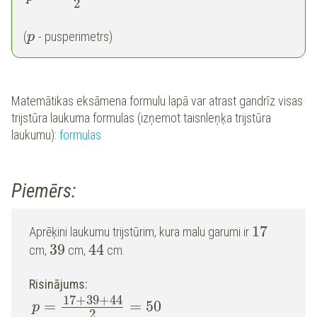
2
(
- pusperimetrs)
p
Matemātikas eksāmena formulu lapā var atrast gandrīz visas
trijstūra laukuma formulas (izņemot taisnleņķa trijstūra
laukumu):
formulas
Piemērs:
17
Aprēķini laukumu trijstūrim, kura malu garumi ir
39
44
cm,
cm,
cm.
Risinājums:
17
+
39
+
44
=
=
50
p
2