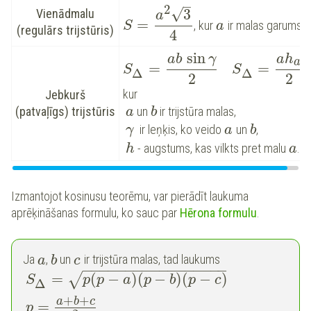
–
2
√
3
Vienādmalu
a
=
, kur
ir malas garums.
S
a
(regulārs trijstūris)
4
sin
a
h
ab
γ
a
=
=
,
S
S
Δ
Δ
2
2
kur
Jebkurš
un
ir trijstūra malas,
(patvaļīgs) trijstūris
a
b
ir leņķis, ko veido
un
,
γ
a
b
- augstums, kas vilkts pret malu
.
h
a
Izmantojot kosinusu teorēmu, var pierādīt laukuma
aprēķināšanas formulu, ko sauc par
Hērona formulu
.
Ja
,
un
ir trijstūra malas, tad laukums
a
b
c
−
−
−
−
−
−
−
−
−
−
−
−
−
−
−
−
−
=
(
−
)
(
−
)
(
−
)
√
S
p
p
a
p
b
p
c
Δ
+
+
a
b
c
=
p