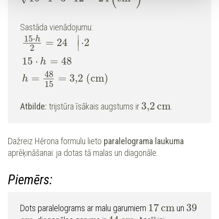
Sastāda vienādojumu:
15
⋅
∣
h
=
24
⋅
2
∣
2
15
⋅
=
48
h
48
=
=
3,2
(
cm
)
h
15
3,2
c
m
Atbilde:
trijstūra īsākais augstums ir
.
Dažreiz Hērona formulu lieto
paralelograma laukuma
aprēķināšanai: ja dotas tā malas un diagonāle.
Piemērs:
17
c
m
39
Dots paralelograms ar malu garumiem
un