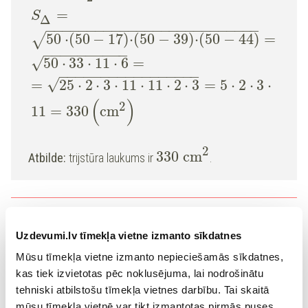
=
S
Δ
−
−
−
−
−
−
−
−
−
−
−
−
−
−
−
−
−
−
−
−
−
−
−
−
−
−
50
⋅
(
50
−
17
)
⋅
(
50
−
39
)
⋅
(
50
−
44
)
=
√
−
−
−
−
−
−
−
−
−
−
√
50
⋅
33
⋅
11
⋅
6
=
−
−
−
−
−
−
−
−
−
−
−
−
−
−
−
−
−
√
=
25
⋅
2
⋅
3
⋅
11
⋅
11
⋅
2
⋅
3
=
5
⋅
2
⋅
3
⋅
(
)
2
11
=
330
cm
2
330
cm
Atbilde:
trijstūra laukums ir
.
Lai viegli izvilktu sakni no reizinājuma, nevajag visus
skaitļus sareizināt, bet tieši pretēji - vajag tos sadalīt
Uzdevumi.lv tīmekļa vietne izmanto sīkdatnes
−
−
−
−
⋅
=
√
reizinātājos. Atceries:
a
a
a
Mūsu tīmekļa vietne izmanto nepieciešamās sīkdatnes,
kas tiek izvietotas pēc noklusējuma, lai nodrošinātu
tehniski atbilstošu tīmekļa vietnes darbību. Tai skaitā
Hērona formulu var izmantot trijstūra
augstumu
mūsu tīmekļa vietnē var tikt izmantotas pirmās puses