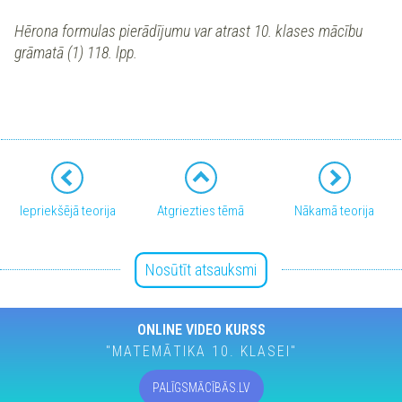
Hērona formulas pierādījumu var atrast 10. klases mācību
grāmatā (1) 118. lpp.
Iepriekšējā teorija
Atgriezties tēmā
Nākamā teorija
Nosūtīt atsauksmi
ONLINE VIDEO KURSS
"MATEMĀTIKA 10. KLASEI"
PALĪGSMĀCĪBĀS.LV