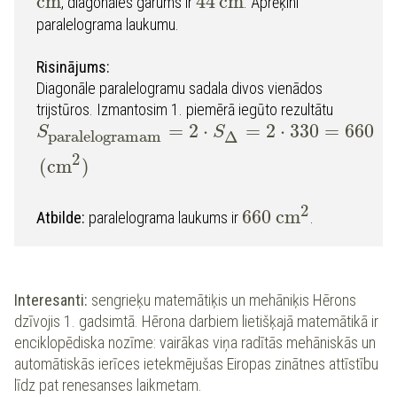
c
m
44
c
m
, diagonāles garums ir
. Aprēķini
paralelograma laukumu.
Risinājums:
Diagonāle paralelogramu sadala divos vienādos
trijstūros. Izmantosim 1. piemērā iegūto rezultātu
=
2
⋅
=
2
⋅
330
=
660
S
S
paralelogramam
Δ
2
(
cm
)
2
660
c
m
Atbilde:
paralelograma laukums ir
.
Interesanti:
sengrieķu matemātiķis un mehāniķis Hērons
dzīvojis 1. gadsimtā. Hērona darbiem lietišķajā matemātikā ir
enciklopēdiska nozīme: vairākas viņa radītās mehāniskās un
automātiskās ierīces ietekmējušas Eiropas zinātnes attīstību
līdz pat renesanses laikmetam.