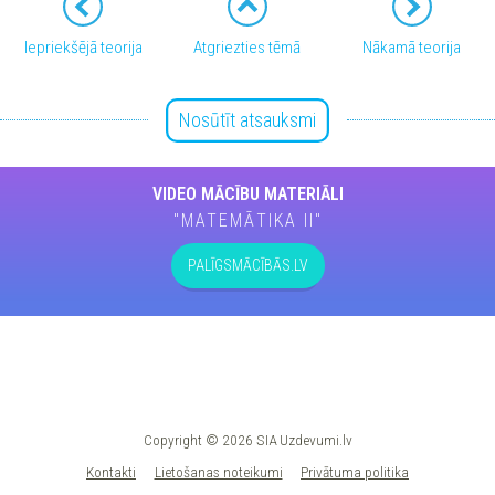
Iepriekšējā teorija
Atgriezties tēmā
Nākamā teorija
Nosūtīt atsauksmi
VIDEO MĀCĪBU MATERIĀLI
"MATEMĀTIKA II"
PALĪGSMĀCĪBĀS.LV
Copyright © 2026 SIA Uzdevumi.lv
Kontakti
Lietošanas noteikumi
Privātuma politika