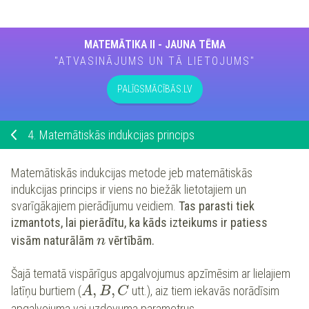
MATEMĀTIKA II - JAUNA TĒMA
"ATVASINĀJUMS UN TĀ LIETOJUMS"
PALĪGSMĀCĪBĀS.LV
4.
Matemātiskās indukcijas princips
Matemātiskās indukcijas metode jeb matemātiskās
indukcijas princips ir viens no biežāk lietotajiem un
svarīgākajiem pierādījumu veidiem.
Tas parasti tiek
izmantots, lai pierādītu, ka kāds izteikums ir patiess
visām naturālām
vērtībām.
n
Šajā tematā vispārīgus apgalvojumus apzīmēsim ar lielajiem
,
,
latīņu burtiem (
utt.), aiz tiem iekavās norādīsim
A
B
C
apgalvojuma vai uzdevuma parametrus.