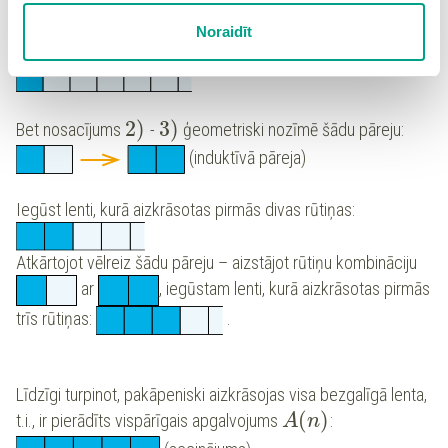
sīkdatņu iestatījumus. Lietotājam ir iespēja iepazīties ar
(
1
)
Ja
ir patiess, var aizkrāsot pirmo rūtiņu:
A
Noraidīt
detalizētu
sīkdatņu politiku
un ir iespēja atsaukt savu
piekrišanu sadaļā “Sīkdatņu iestatījumi”.
(indukcijas bāze)
2
)
3
)
Bet nosacījums
-
ģeometriski nozīmē šādu pāreju:
(induktīvā pāreja)
Iegūst lenti, kurā aizkrāsotas pirmās divas rūtiņas:
Atkārtojot vēlreiz šādu pāreju – aizstājot rūtiņu kombināciju
ar
, iegūstam lenti, kurā aizkrāsotas pirmās
trīs rūtiņas:
.
Līdzīgi turpinot, pakāpeniski aizkrāsojas visa bezgalīgā lenta,
(
)
t.i., ir pierādīts vispārīgais apgalvojums
:
A
n