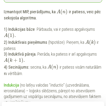
(
)
Izmantojot MIP, pierādījumu, ka
ir patiess, veic pēc
A
n
sekojoša algoritma.
1) Indukcijas bāze
. Pārbauda, vai ir patiess apgalvojums
(
1
)
.
A
(
)
2) Induktīvais pieņēmums
(hipotēze). Pieņem, ka
ir
A
k
patiess.
3) Induktīvā pāreja.
Pierāda, ka patiess ir arī apgalvojums
(
+
1
)
.
A
k
(
)
4) Secinājums:
secina, ka
ir patiess visām naturālām
A
n
vērtībām.
n
Indukcija
(no latīņu valodas “
inductio
” (uzvedināšana,
ierosināšana) – loģisks slēdziens, pārejot no atsevišķiem
gadījumiem uz vispārīgu secinājumu, no atsevišķiem faktiem
uz vispārinājumu.