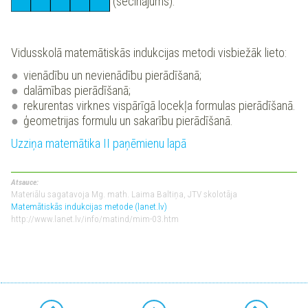
(secinājums).
Vidusskolā matemātiskās indukcijas metodi visbiežāk lieto:
vienādību un nevienādību pierādīšanā;
dalāmības pierādīšanā;
rekurentas virknes vispārīgā locekļa formulas pierādīšanā.
ģeometrijas formulu un sakarību pierādīšanā.
Uzziņa matemātika II paņēmienu lapā
Atsauce:
Materiālu sagatavoja Mg. math. Laima Baltiņa, JTV skolotāja
Matemātiskās indukcijas metode (lanet.lv)
http://www.lanet.lv/info/matind/mim-03.htm