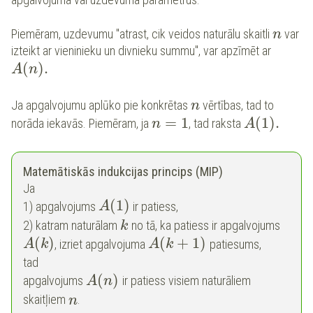
Piemēram, uzdevumu "atrast, cik veidos naturālu skaitli
var
n
izteikt ar vieninieku un divnieku summu", var apzīmēt ar
(
)
.
A
n
Ja apgalvojumu aplūko pie konkrētas
vērtības, tad to
n
=
1
(
1
)
.
norāda iekavās. Piemēram, ja
, tad raksta
n
A
Matemātiskās indukcijas princips (MIP)
Ja
(
1
)
1) apgalvojums
ir patiess,
A
2) katram naturālam
no tā, ka patiess ir apgalvojums
k
(
)
(
+
1
)
, izriet apgalvojuma
patiesums,
A
k
A
k
tad
(
)
apgalvojums
ir patiess visiem naturāliem
A
n
skaitļiem
.
n