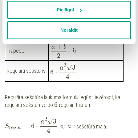
2
vietnē, izņemot “Nepieciešamās” sīkdatnes, kuru
izmantošanai nav nepieciešams iegūt lietotāja piekrišanu.
Pielāgot
⋅
⋅
sin
a
b
α
Spiežot uz pogas “Apstiprināt izvēlētās”, Jūs varat mainīt
2
Patvaļīgs trijstūris
−
−
−
−
−
−
−
−
−
−
−
−
−
−
−
−
−
sīkdatņu iestatījumus. Lietotājam ir iespēja iepazīties ar
√
Noraidīt
(
−
)
(
−
)
(
−
)
p
p
a
p
b
p
c
detalizētu
sīkdatņu politiku
un ir iespēja atsaukt savu
piekrišanu sadaļā “Sīkdatņu iestatījumi”.
+
a
b
⋅
Trapece
h
2
–
2
√
3
a
Regulāru sešstūris
6
⋅
4
Regulāra sešstūra laukuma formulu iegūst, ievērojot, ka
6
regulāru sešstūri veido
regulāri trijstūri.
–
2
√
3
a
=
6
⋅
, kur
ir sešstūra mala.
S
a
reg.s.
4