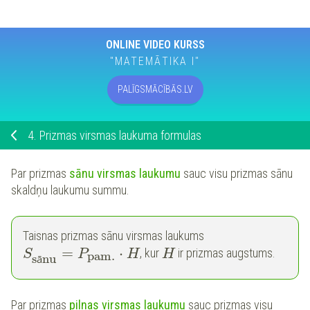
ONLINE VIDEO KURSS
"MATEMĀTIKA I"
PALĪGSMĀCĪBĀS.LV
4.
Prizmas virsmas laukuma formulas
Par prizmas
sānu virsmas laukumu
sauc visu prizmas sānu
skaldņu laukumu summu.
Taisnas prizmas sānu virsmas laukums
=
⋅
, kur
ir prizmas augstums.
S
P
H
H
pam.
s
nu
ā
Par prizmas
pilnas virsmas laukumu
sauc prizmas visu