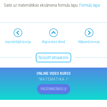
Saite uz matemātikas eksāmena formulu lapu:
Formulu lapa
Iepriekšējā teorija
Atgriezties tēmā
Nākamā teorija
Nosūtīt atsauksmi
ONLINE VIDEO KURSS
"MATEMĀTIKA I"
PALĪGSMĀCĪBĀS.LV