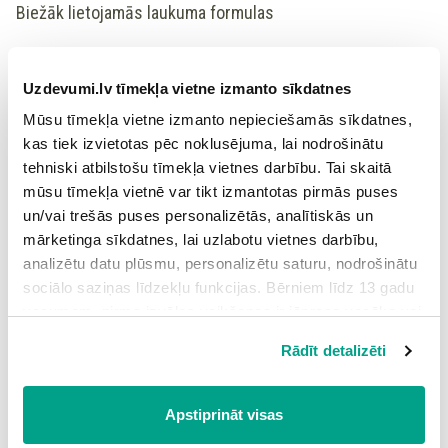
Biežāk lietojamās laukuma formulas
Figūra
Figūras laukums
S
Uzdevumi.lv tīmekļa vietne izmanto sīkdatnes
2
Kvadrāts
a
Mūsu tīmekļa vietne izmanto nepieciešamās sīkdatnes,
⋅
kas tiek izvietotas pēc noklusējuma, lai nodrošinātu
Taisnstūris
a
b
tehniski atbilstošu tīmekļa vietnes darbību. Tai skaitā
⋅
⋅
sin
a
b
α
mūsu tīmekļa vietnē var tikt izmantotas pirmās puses
⋅
a
h
un/vai trešās puses personalizētās, analītiskās un
Rombs
⋅
d
d
1
2
mārketinga sīkdatnes, lai uzlabotu vietnes darbību,
2
analizētu datu plūsmu, personalizētu saturu, nodrošinātu
sociālo saziņas līdzekļu funkcijas. Bērniem līdz 13 gadu
⋅
⋅
sin
a
b
α
Paralelograms
vecumam pirms izvēles veikšanas ir jāprasa vecāka vai
⋅
a
h
likumiskā aizbildņa piekrišana.
–
Rādīt detalizēti
2
√
3
Spiežot uz pogas “Apstiprināt visas”, Jūs piekrītat visām
a
Regulārs trijstūris
sīkdatnēm, kas atrodas šajā tīmekļa vietnē, ieskaitot
4
trešo pušu mārketinga sīkdatnes. Spiežot uz pogas
Apstiprināt visas
⋅
a
b
“Noraidīt”, Jūs atsakāties no visām sīkdatnēm tīmekļa
Taisnleņķa trijstūris