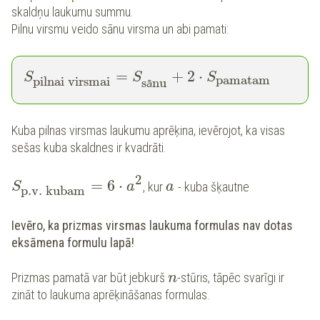
skaldņu laukumu summu.
Pilnu virsmu veido sānu virsma un abi pamati:
=
+
2
⋅
S
S
S
pamatam
pilnai virsmai
s
nu
ā
Kuba pilnas virsmas laukumu aprēķina, ievērojot, ka visas
sešas kuba skaldnes ir kvadrāti.
2
=
6
⋅
, kur
- kuba šķautne
S
a
a
p.v. kubam
Ievēro, ka prizmas virsmas laukuma formulas nav dotas
eksāmena formulu lapā!
Prizmas pamatā var būt jebkurš
-stūris, tāpēc svarīgi ir
n
zināt to laukuma aprēķināšanas formulas.