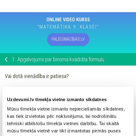
ONLINE VIDEO KURSS
"MATEMĀTIKA 9. KLASEI"
PALĪGSMĀCĪBĀS.LV
1.
Apgalvojums par binoma kvadrāta formulu
Vai dotā vienādība ir patiesa?
2
2
2
(
−
)
=
−
2
+
l
c
c
c
l
l
Uzdevumi.lv tīmekļa vietne izmanto sīkdatnes
nē
Mūsu tīmekļa vietne izmanto nepieciešamās sīkdatnes,
kas tiek izvietotas pēc noklusējuma, lai nodrošinātu
tehniski atbilstošu tīmekļa vietnes darbību. Tai skaitā
jā
mūsu tīmekļa vietnē var tikt izmantotas pirmās puses