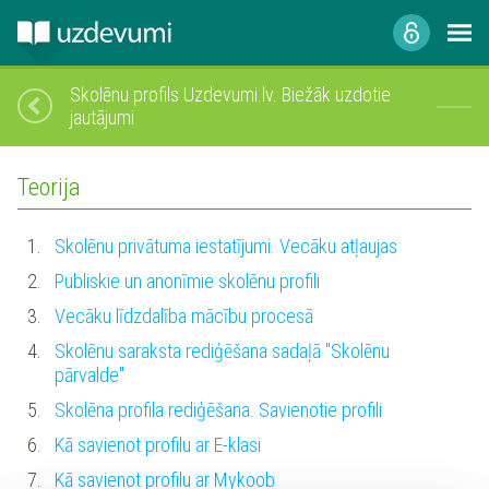
Skolēnu profils Uzdevumi.lv. Biežāk uzdotie
jautājumi
Teorija
1.
Skolēnu privātuma iestatījumi. Vecāku atļaujas
2.
Publiskie un anonīmie skolēnu profili
3.
Vecāku līdzdalība mācību procesā
4.
Skolēnu saraksta rediģēšana sadaļā "Skolēnu
pārvalde"
5.
Skolēna profila rediģēšana. Savienotie profili
6.
Kā savienot profilu ar E-klasi
7.
Kā savienot profilu ar Mykoob