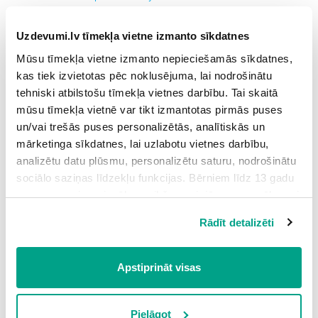
8.
Kā pārcelt skolēnu citā klasē. Automātiska klases
maiņa mācību gada sākumā
Uzdevumi.lv tīmekļa vietne izmanto sīkdatnes
9.
Ko darīt, ja skolēns ir aizmirsis paroli un e-pasta adresi
Mūsu tīmekļa vietne izmanto nepieciešamās sīkdatnes,
kas tiek izvietotas pēc noklusējuma, lai nodrošinātu
10.
Ko darīt, ja skolēns portālā ir reģistrējies vairākas
reizes
tehniski atbilstošu tīmekļa vietnes darbību. Tai skaitā
mūsu tīmekļa vietnē var tikt izmantotas pirmās puses
un/vai trešās puses personalizētās, analītiskās un
mārketinga sīkdatnes, lai uzlabotu vietnes darbību,
analizētu datu plūsmu, personalizētu saturu, nodrošinātu
Uzdevumi
sociālo saziņas līdzekļu funkcijas. Bērniem līdz 13 gadu
vecumam pirms izvēles veikšanas ir jāprasa vecāka vai
1.
Kā palīdzēt skolēnam reģistrēties?
2
likumiskā aizbildņa piekrišana.
Rādīt detalizēti
Grūtības pakāpe: zema
Spiežot uz pogas “Apstiprināt visas”, Jūs piekrītat visām
sīkdatnēm, kas atrodas šajā tīmekļa vietnē, ieskaitot
2.
Skolēnu reģistrēšana portālā. Biežāk uzdotie
3
trešo pušu mārketinga sīkdatnes. Spiežot uz pogas
Apstiprināt visas
jautājumi
“Noraidīt”, Jūs atsakāties no visām sīkdatnēm tīmekļa
Grūtības pakāpe: vidēja
vietnē, izņemot “Nepieciešamās” sīkdatnes, kuru
izmantošanai nav nepieciešams iegūt lietotāja piekrišanu.
Pielāgot