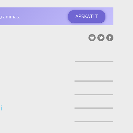
APSKATĪT
ogrammas.
i