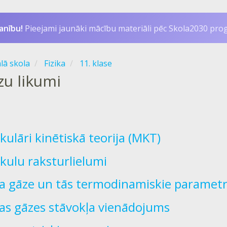
anību!
Pieejami jaunāki mācību materiāli pēc Skola2030 pr
ālā skola
Fizika
11. klase
zu likumi
kulāri kinētiskā teorija (MKT)
kulu raksturlielumi
la gāze un tās termodinamiskie parametr
las gāzes stāvokļa vienādojums