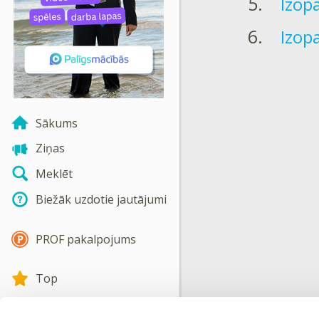
Izop
Izop
Sākums
Ziņas
Meklēt
Biežāk uzdotie jautājumi
PROF pakalpojums
Top
Izglītības iestādes