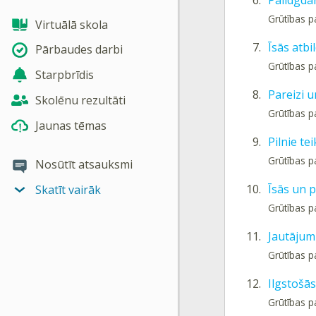
6.
Palīdgda
Grūtības p
Virtuālā skola
7.
Īsās atbi
Pārbaudes darbi
Grūtības p
Starpbrīdis
8.
Pareizi u
Skolēnu rezultāti
Grūtības 
Jaunas tēmas
9.
Pilnie t
Grūtības p
Nosūtīt atsauksmi
10.
Īsās un p
Skatīt vairāk
Grūtības p
11.
Jautājum
Grūtības p
12.
Ilgstošā
Grūtības p