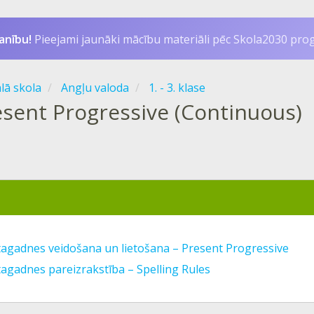
anību!
Pieejami jaunāki mācību materiāli pēc Skola2030 pr
ālā skola
Angļu valoda
1. - 3. klase
esent Progressive (Continuous)
 tagadnes veidošana un lietošana – Present Progressive
tagadnes pareizrakstība – Spelling Rules