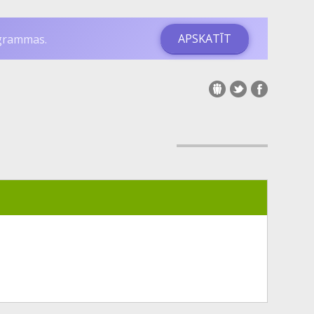
APSKATĪT
ogrammas.