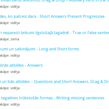
rbības vārds teikumos, Drag & Drop – Auxiliary Verb in the 
akāpe: vidēja
ldes, ko pašreiz dara - Short Answers Present Progressive
akāpe: vidēja
n nepareizi teikumi ilgstošajā tagadnē - True or False sente
pakāpe: zema
eikumi un saīsinājumi - Long and Short forms
akāpe: vidēja
ilnās atbildes - Answers
akāpe: vidēja
i un īsās atbildes – Questions and Short Answers, Drag & D
akāpe: vidēja
s tagadnes trūkstošās formas - Writing missing sentences
akāpe: vidēja