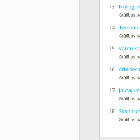
13.
Noliegum
Grūtības p
14.
Teikumu 
Grūtības p
15.
Vārdu kā
Grūtības p
16.
Atbildes
Grūtības p
17.
Jautājum
Grūtības p
18.
Skaitļi u
Grūtības p