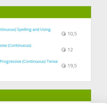
ntinuous) Spelling and Using
10,5
sive (Continuous)
12
t Progressive (Continuous) Tense
19,5