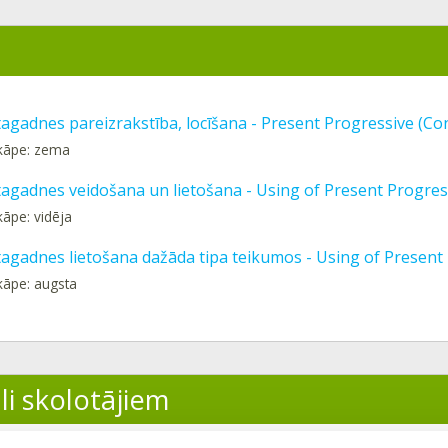
tagadnes pareizrakstība, locīšana - Present Progressive (Co
kāpe: zema
 tagadnes veidošana un lietošana - Using of Present Progres
kāpe: vidēja
 tagadnes lietošana dažāda tipa teikumos - Using of Presen
kāpe: augsta
li skolotājiem