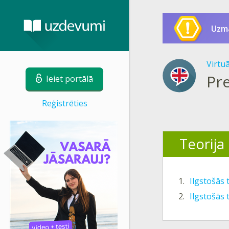
Uzm
Virtu
Pr
Ieiet portālā
Reģistrēties
Teorija
1.
Ilgstošās
2.
Ilgstošās 