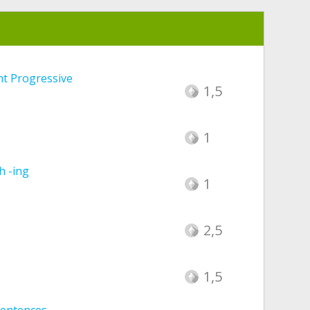
nt Progressive
1,5
1
h -ing
1
2,5
1,5