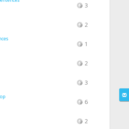
Sentences
3
2
nces
1
2
3
rop
6
2