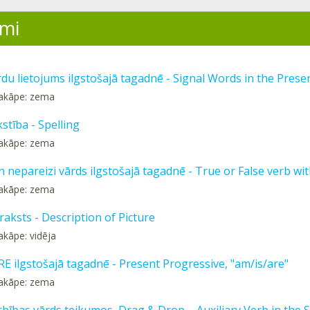
mi
rdu lietojums ilgstošajā tagadnē - Signal Words in the Prese
pakāpe: zema
stība - Spelling
pakāpe: zema
n nepareizi vārds ilgstošajā tagadnē - True or False verb wit
pakāpe: zema
raksts - Description of Picture
akāpe: vidēja
RE ilgstošajā tagadnē - Present Progressive, "am/is/are"
pakāpe: zema