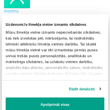
Anonīms
Uzdevumi.lv tīmekļa vietne izmanto sīkdatnes
Mūsu tīmekļa vietne izmanto nepieciešamās sīkdatnes,
kas tiek izvietotas pēc noklusējuma, lai nodrošinātu
Anonīms
tehniski atbilstošu tīmekļa vietnes darbību. Tai skaitā
mūsu tīmekļa vietnē var tikt izmantotas pirmās puses
un/vai trešās puses personalizētās, analītiskās un
mārketinga sīkdatnes, lai uzlabotu vietnes darbību,
analizētu datu plūsmu, personalizētu saturu, nodrošinātu
Anonīms
sociālo saziņas līdzekļu funkcijas. Bērniem līdz 13 gadu
vecumam pirms izvēles veikšanas ir jāprasa vecāka vai
likumiskā aizbildņa piekrišana.
Rādīt detalizēti
Spiežot uz pogas “Apstiprināt visas”, Jūs piekrītat visām
Anonīms
sīkdatnēm, kas atrodas šajā tīmekļa vietnē, ieskaitot
trešo pušu mārketinga sīkdatnes. Spiežot uz pogas
Apstiprināt visas
“Noraidīt”, Jūs atsakāties no visām sīkdatnēm tīmekļa