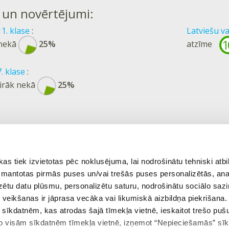
 un novērtējumi:
11. klase
:
Latviešu va
1
 nekā
25%
atzīme
. klase
:
airāk nekā
25%
 tiek izvietotas pēc noklusējuma, lai nodrošinātu tehniski atbi
 izmantotas pirmās puses un/vai trešās puses personalizētās, ana
izētu datu plūsmu, personalizētu saturu, nodrošinātu sociālo sazi
eikšanas ir jāprasa vecāka vai likumiskā aizbildņa piekrišana.
m sīkdatnēm, kas atrodas šajā tīmekļa vietnē, ieskaitot trešo pu
 no visām sīkdatnēm tīmekļa vietnē, izņemot “Nepieciešamās” sī