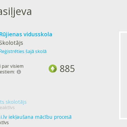
siļjeva
Rūjienas vidusskola
Skolotājs
Reģistrēties šajā skolā
885
 par visiem
estiem:
ēts skolotājs
eaktīvs
.lv iekļaušana mācību procesā
ktīvs