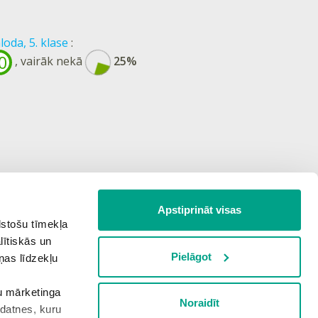
loda, 5. klase
:
0
, vairāk nekā
25%
Apstiprināt visas
lstošu tīmekļa
lītiskās un
Pielāgot
ņas līdzekļu
šu mārketinga
Noraidīt
kdatnes, kuru