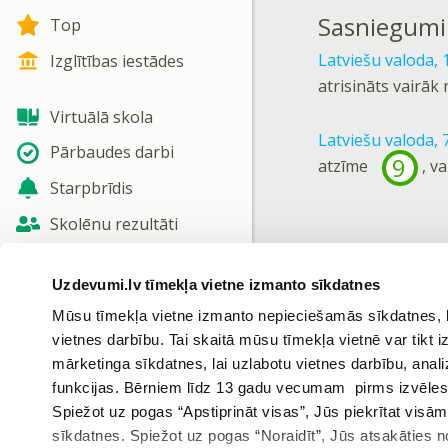
Sasniegumi
Top
Latviešu valoda, 
Izglītības iestādes
atrisināts vairāk
Virtuālā skola
Latviešu valoda, 7
Pārbaudes darbi
9
atzīme
, v
Starpbrīdis
Skolēnu rezultāti
Jaunas tēmas
Uzdevumi.lv tīmekļa vietne izmanto sīkdatnes
Nosūtīt atsauksmi
Mūsu tīmekļa vietne izmanto nepieciešamās sīkdatnes, kas
vietnes darbību. Tai skaitā mūsu tīmekļa vietnē var tikt
Skatīt vairāk
mārketinga sīkdatnes, lai uzlabotu vietnes darbību, anal
funkcijas. Bērniem līdz 13 gadu vecumam pirms izvēles v
Spiežot uz pogas “Apstiprināt visas”, Jūs piekrītat visā
sīkdatnes. Spiežot uz pogas “Noraidīt”, Jūs atsakāties