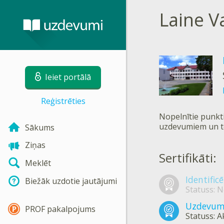
Laine Va
Ieiet portālā
Reģistrēties
Nopelnītie punkti
uzdevumiem un t
Sākums
Ziņas
Sertifikāti:
Meklēt
Identific
Biežāk uzdotie jautājumi
Statuss: N
Uzdevumi
PROF pakalpojums
Statuss: A