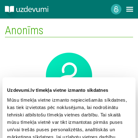
Anonīms
Uzdevumi.lv tīmekļa vietne izmanto sīkdatnes
Mūsu tīmekļa vietne izmanto nepieciešamās sīkdatnes,
kas tiek izvietotas pēc noklusējuma, lai nodrošinātu
Mācību iestāde:
tehniski atbilstošu tīmekļa vietnes darbību. Tai skaitā
mūsu tīmekļa vietnē var tikt izmantotas pirmās puses
un/vai trešās puses personalizētās, analītiskās un
mārketinga sīkdatnes, lai uzlabotu vietnes darbību,