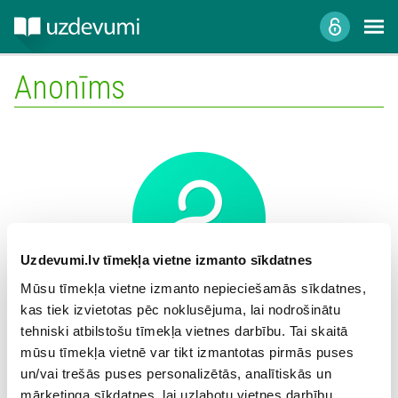
Anonīms
Uzdevumi.lv tīmekļa vietne izmanto sīkdatnes
Mūsu tīmekļa vietne izmanto nepieciešamās sīkdatnes,
kas tiek izvietotas pēc noklusējuma, lai nodrošinātu
Mācību iestāde:
tehniski atbilstošu tīmekļa vietnes darbību. Tai skaitā
mūsu tīmekļa vietnē var tikt izmantotas pirmās puses
un/vai trešās puses personalizētās, analītiskās un
mārketinga sīkdatnes, lai uzlabotu vietnes darbību,