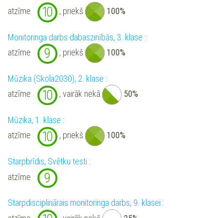
10
atzīme
, priekš
100%
Monitoringa darbs dabaszinībās, 3. klase
:
9
atzīme
, priekš
100%
Mūzika (Skola2030), 2. klase
:
10
atzīme
, vairāk nekā
50%
Mūzika, 1. klase
:
10
atzīme
, priekš
100%
Starpbrīdis, Svētku testi
:
9
atzīme
Starpdisciplinārais monitoringa darbs, 9. klasei
: