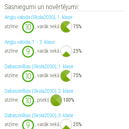
Sasniegumi un novērtējumi:
Angļu valoda (Skola2030), 1. klase
:
10
atzīme
, vairāk nekā
75%
Angļu valoda, 1. - 3. klase
:
9
atzīme
, vairāk nekā
25%
Dabaszinības (Skola2030), 1. klase
:
10
atzīme
, vairāk nekā
75%
Dabaszinības (Skola2030), 2. klase
:
10
atzīme
, priekš
100%
Dabaszinības (Skola2030), 3. klase
:
9
atzīme
, vairāk nekā
25%