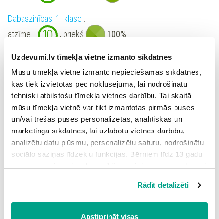
Dabaszinības, 1. klase
:
10
atzīme
, priekš
100%
Uzdevumi.lv tīmekļa vietne izmanto sīkdatnes
Dabaszinības, 2. klase
:
Mūsu tīmekļa vietne izmanto nepieciešamās sīkdatnes,
10
atzīme
, priekš
100%
kas tiek izvietotas pēc noklusējuma, lai nodrošinātu
tehniski atbilstošu tīmekļa vietnes darbību. Tai skaitā
Datorika (Skola2030), 1. klase
:
mūsu tīmekļa vietnē var tikt izmantotas pirmās puses
10
atzīme
, priekš
100%
un/vai trešās puses personalizētās, analītiskās un
mārketinga sīkdatnes, lai uzlabotu vietnes darbību,
Datorika (Skola2030), 2. klase
:
analizētu datu plūsmu, personalizētu saturu, nodrošinātu
sociālo saziņas līdzekļu funkcijas. Bērniem līdz 13 gadu
10
atzīme
, priekš
100%
vecumam pirms izvēles veikšanas ir jāprasa vecāka vai
likumiskā aizbildņa piekrišana.
Datorika, 1. klase
:
Rādīt detalizēti
Spiežot uz pogas “Apstiprināt visas”, Jūs piekrītat visām
10
atzīme
, priekš
100%
sīkdatnēm, kas atrodas šajā tīmekļa vietnē, ieskaitot
trešo pušu mārketinga sīkdatnes. Spiežot uz pogas
Apstiprināt visas