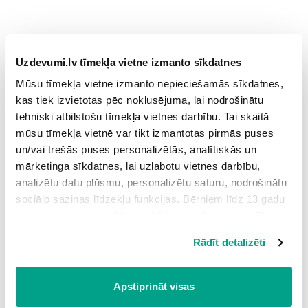
Uzdevumi
Uzdevumi.lv tīmekļa vietne izmanto sīkdatnes
Mūsu tīmekļa vietne izmanto nepieciešamās sīkdatnes,
1.
Vizuālo dzejoļu raksturojums
1
kas tiek izvietotas pēc noklusējuma, lai nodrošinātu
Grūtības pakāpe: zema
tehniski atbilstošu tīmekļa vietnes darbību. Tai skaitā
mūsu tīmekļa vietnē var tikt izmantotas pirmās puses
2.
Vizuālo dzejoļu rašanās laikmets (ar ievilkšanu)
2
un/vai trešās puses personalizētās, analītiskās un
Grūtības pakāpe: zema
mārketinga sīkdatnes, lai uzlabotu vietnes darbību,
3.
Vizuālo dzejoļu krājums
1
analizētu datu plūsmu, personalizētu saturu, nodrošinātu
sociālo saziņas līdzekļu funkcijas. Bērniem līdz 13 gadu
Grūtības pakāpe: zema
vecumam pirms izvēles veikšanas ir jāprasa vecāka vai
likumiskā aizbildņa piekrišana.
Rādīt detalizēti
Spiežot uz pogas “Apstiprināt visas”, Jūs piekrītat visām
sīkdatnēm, kas atrodas šajā tīmekļa vietnē, ieskaitot
Testi
trešo pušu mārketinga sīkdatnes. Spiežot uz pogas
Apstiprināt visas
“Noraidīt”, Jūs atsakāties no visām sīkdatnēm tīmekļa