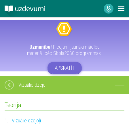
Uzmanību!
Pieejami jaunāki mācību
materiāli pēc Skola2030 programmas.
APSKATĪT
Vizuālie dzejoļi
Teorija
1.
Vizuālie dzejoļi