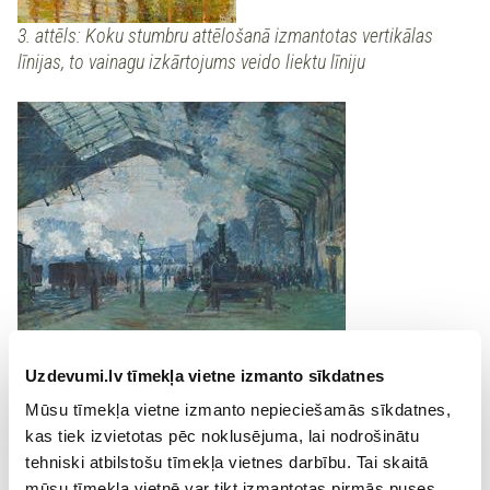
3. attēls: Koku stumbru attēlošanā izmantotas vertikālas
līnijas, to vainagu izkārtojums veido liektu līniju
4. attēls: Stacijas nojumes sienas attēlotas, izmantojot
Uzdevumi.lv tīmekļa vietne izmanto sīkdatnes
vertikālas līnijas, jumtam – slīpas līnijas
Mūsu tīmekļa vietne izmanto nepieciešamās sīkdatnes,
kas tiek izvietotas pēc noklusējuma, lai nodrošinātu
Atkārtot zināšanas par
līnijām
.
tehniski atbilstošu tīmekļa vietnes darbību. Tai skaitā
mūsu tīmekļa vietnē var tikt izmantotas pirmās puses