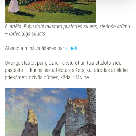
6. attēls: Puķu dobi raksturo puslodes siluets, ziedošo krūmu
– lodveidīgs siluets
Atsauc atmiņā zināšanas par
siluetu
!
Svarīgi, stāstot par gleznu, raksturot arī tajā attēloto
vidi,
pastāstot – kur risinās attēlotais sižets, kur atrodas attēlotie
priekšmeti, dzīvās būtnes, kāda ir šī vide.