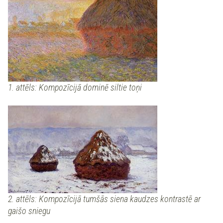
1. attēls: Kompozīcijā dominē siltie toņi
2. attēls: Kompozīcijā tumšās siena kaudzes kontrastē ar
gaišo sniegu