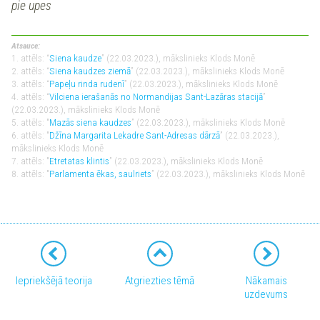
pie upes
Atsauce:
1. attēls: “
Siena kaudze
” (22.03.2023.), mākslinieks Klods Monē
2. attēls: “
Siena kaudzes ziemā
” (22.03.2023.), mākslinieks Klods Monē
3. attēls: “
Papeļu rinda rudenī
” (22.03.2023.), mākslinieks Klods Monē
4. attēls: “
Vilciena ierašanās no Normandijas Sant-Lazāras stacijā
”
(22.03.2023.), mākslinieks Klods Monē
5. attēls: "
Mazās siena kaudzes
” (22.03.2023.), mākslinieks Klods Monē
6. attēls: "
Džīna Margarita Lekadre Sant-Adresas dārzā
” (22.03.2023.),
mākslinieks Klods Monē
7. attēls: "
Etretatas klintis
” (22.03.2023.), mākslinieks Klods Monē
8. attēls: "
Parlamenta ēkas, saulriets
” (22.03.2023.), mākslinieks Klods Monē
Iepriekšējā teorija
Atgriezties tēmā
Nākamais
uzdevums