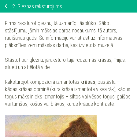
2.
Gleznas raksturojums
Pirms raksturot gleznu, tā uzmanīgi jāaplūko. Sākot
stāstījumu, jāmin mākslas darba nosaukums, tā autors,
radīšanas gads. Šo informāciju var atrast uz informatīvās
plāksnītes zem mākslas darba, kas izvietots muzejā.
Stāstot par gleznu, jāraksturo tajā redzamās krāsas, līnijas,
silueti un attēlotā vide.
Raksturojot kompozīcijā izmantotās
krāsas
, pastāsta –
kādas krāsas dominē (kura krāsa izmantota visvairāk), kādus
toņus mākslinieks izmantojis – siltos vai vēsos toņus, gaišos
vai tumšos, košos vai blāvos, kuras krāsas kontrastē.