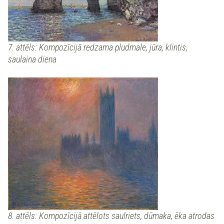
7. attēls: Kompozīcijā redzama pludmale, jūra, klintis,
saulaina diena
8. attēls: Kompozīcijā attēlots saulriets, dūmaka, ēka atrodas