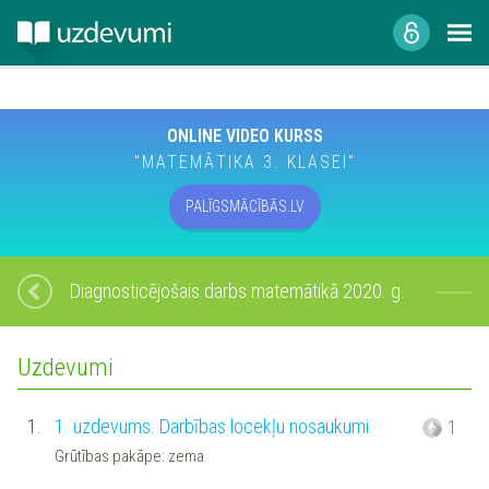
ONLINE VIDEO KURSS
"MATEMĀTIKA 3. KLASEI"
PALĪGSMĀCĪBĀS.LV
Diagnosticējošais darbs matemātikā 2020. g.
Uzdevumi
1.
1. uzdevums. Darbības locekļu nosaukumi
1
Grūtības pakāpe: zema