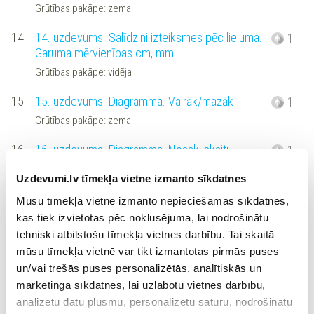
Grūtības pakāpe: zema
14.
14. uzdevums. Salīdzini izteiksmes pēc lieluma.
1
Garuma mērvienības cm, mm
Grūtības pakāpe: vidēja
15.
15. uzdevums. Diagramma. Vairāk/mazāk
1
Grūtības pakāpe: zema
16.
16. uzdevums. Diagramma. Nosaki skaitu
1
Grūtības pakāpe: vidēja
Uzdevumi.lv tīmekļa vietne izmanto sīkdatnes
17.
17. uzdevums. Diagramma. Kopīgais skaits
1
Mūsu tīmekļa vietne izmanto nepieciešamās sīkdatnes,
Grūtības pakāpe: vidēja
kas tiek izvietotas pēc noklusējuma, lai nodrošinātu
tehniski atbilstošu tīmekļa vietnes darbību. Tai skaitā
18.
18. uzdevums. Diagramma. Par cik
2
mūsu tīmekļa vietnē var tikt izmantotas pirmās puses
vairāk/mazāk
un/vai trešās puses personalizētās, analītiskās un
Grūtības pakāpe: vidēja
mārketinga sīkdatnes, lai uzlabotu vietnes darbību,
analizētu datu plūsmu, personalizētu saturu, nodrošinātu
19.
19. uzdevums. Diagramma. Cik reižu
2