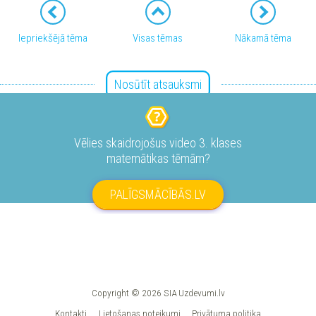
Iepriekšējā tēma
Visas tēmas
Nākamā tēma
Nosūtīt atsauksmi
Vēlies skaidrojošus video 3. klases
matemātikas tēmām?
PALĪGSMĀCĪBĀS.LV
Copyright © 2026 SIA Uzdevumi.lv
Kontakti
Lietošanas noteikumi
Privātuma politika